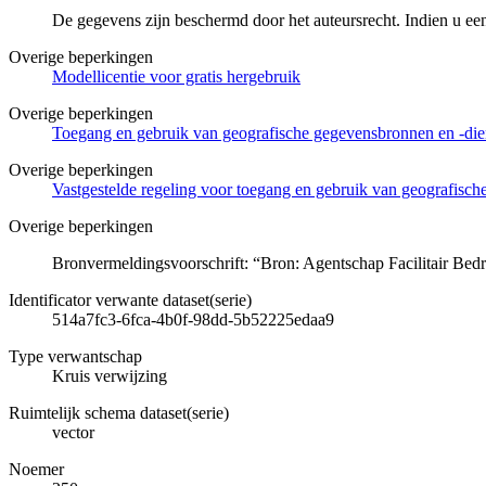
De gegevens zijn beschermd door het auteursrecht. Indien u ee
Overige beperkingen
Modellicentie voor gratis hergebruik
Overige beperkingen
Toegang en gebruik van geografische gegevensbronnen en -di
Overige beperkingen
Vastgestelde regeling voor toegang en gebruik van geografisc
Overige beperkingen
Bronvermeldingsvoorschrift: “Bron: Agentschap Facilitair Bedr
Identificator verwante dataset(serie)
514a7fc3-6fca-4b0f-98dd-5b52225edaa9
Type verwantschap
Kruis verwijzing
Ruimtelijk schema dataset(serie)
vector
Noemer