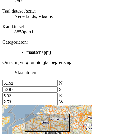
250
Taal dataset(serie)
Nederlands; Vlaams
Karakterset
8859part1
Categorie(en)
maatschappij
Omschrijving ruimtelijke begrenzing
Vlaanderen
N
S
E
W