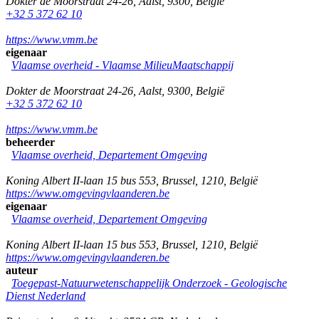
Dokter de Moorstraat 24-26
,
Aalst
,
9300
,
België
+32 5 372 62 10
https://www.vmm.be
eigenaar
Vlaamse overheid - Vlaamse MilieuMaatschappij
Dokter de Moorstraat 24-26
,
Aalst
,
9300
,
België
+32 5 372 62 10
https://www.vmm.be
beheerder
Vlaamse overheid, Departement Omgeving
Koning Albert II-laan 15 bus 553
,
Brussel
,
1210
,
België
https://www.omgevingvlaanderen.be
eigenaar
Vlaamse overheid, Departement Omgeving
Koning Albert II-laan 15 bus 553
,
Brussel
,
1210
,
België
https://www.omgevingvlaanderen.be
auteur
Toegepast-Natuurwetenschappelijk Onderzoek - Geologische
Dienst Nederland