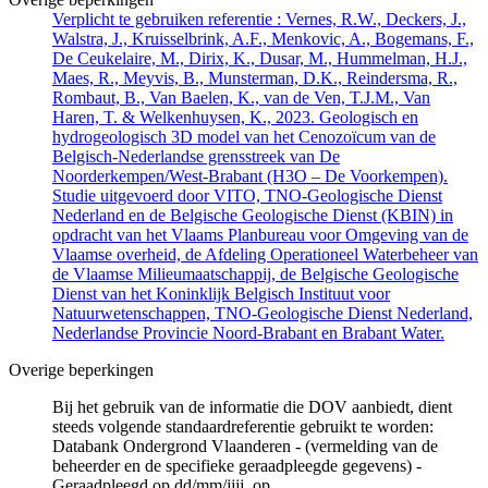
Verplicht te gebruiken referentie : Vernes, R.W., Deckers, J.,
Walstra, J., Kruisselbrink, A.F., Menkovic, A., Bogemans, F.,
De Ceukelaire, M., Dirix, K., Dusar, M., Hummelman, H.J.,
Maes, R., Meyvis, B., Munsterman, D.K., Reindersma, R.,
Rombaut, B., Van Baelen, K., van de Ven, T.J.M., Van
Haren, T. & Welkenhuysen, K., 2023. Geologisch en
hydrogeologisch 3D model van het Cenozoïcum van de
Belgisch-Nederlandse grensstreek van De
Noorderkempen/West-Brabant (H3O – De Voorkempen).
Studie uitgevoerd door VITO, TNO-Geologische Dienst
Nederland en de Belgische Geologische Dienst (KBIN) in
opdracht van het Vlaams Planbureau voor Omgeving van de
Vlaamse overheid, de Afdeling Operationeel Waterbeheer van
de Vlaamse Milieumaatschappij, de Belgische Geologische
Dienst van het Koninklijk Belgisch Instituut voor
Natuurwetenschappen, TNO-Geologische Dienst Nederland,
Nederlandse Provincie Noord-Brabant en Brabant Water.
Overige beperkingen
Bij het gebruik van de informatie die DOV aanbiedt, dient
steeds volgende standaardreferentie gebruikt te worden:
Databank Ondergrond Vlaanderen - (vermelding van de
beheerder en de specifieke geraadpleegde gegevens) -
Geraadpleegd op dd/mm/jjjj, op