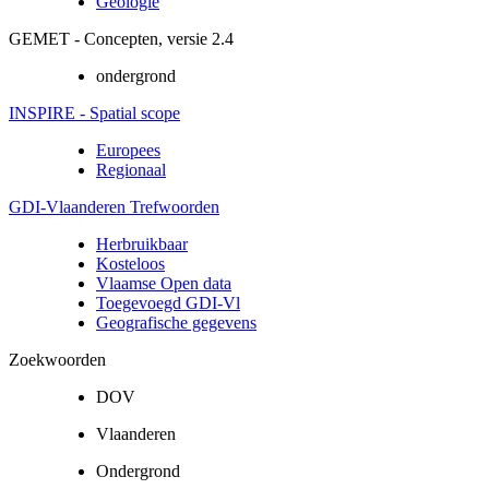
Geologie
GEMET - Concepten, versie 2.4
ondergrond
INSPIRE - Spatial scope
Europees
Regionaal
GDI-Vlaanderen Trefwoorden
Herbruikbaar
Kosteloos
Vlaamse Open data
Toegevoegd GDI-Vl
Geografische gegevens
Zoekwoorden
DOV
Vlaanderen
Ondergrond