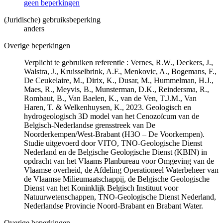
geen beperkingen
(Juridische) gebruiksbeperking
anders
Overige beperkingen
Verplicht te gebruiken referentie : Vernes, R.W., Deckers, J.,
Walstra, J., Kruisselbrink, A.F., Menkovic, A., Bogemans, F.,
De Ceukelaire, M., Dirix, K., Dusar, M., Hummelman, H.J.,
Maes, R., Meyvis, B., Munsterman, D.K., Reindersma, R.,
Rombaut, B., Van Baelen, K., van de Ven, T.J.M., Van
Haren, T. & Welkenhuysen, K., 2023. Geologisch en
hydrogeologisch 3D model van het Cenozoïcum van de
Belgisch-Nederlandse grensstreek van De
Noorderkempen/West-Brabant (H3O – De Voorkempen).
Studie uitgevoerd door VITO, TNO-Geologische Dienst
Nederland en de Belgische Geologische Dienst (KBIN) in
opdracht van het Vlaams Planbureau voor Omgeving van de
Vlaamse overheid, de Afdeling Operationeel Waterbeheer van
de Vlaamse Milieumaatschappij, de Belgische Geologische
Dienst van het Koninklijk Belgisch Instituut voor
Natuurwetenschappen, TNO-Geologische Dienst Nederland,
Nederlandse Provincie Noord-Brabant en Brabant Water.
Overige beperkingen