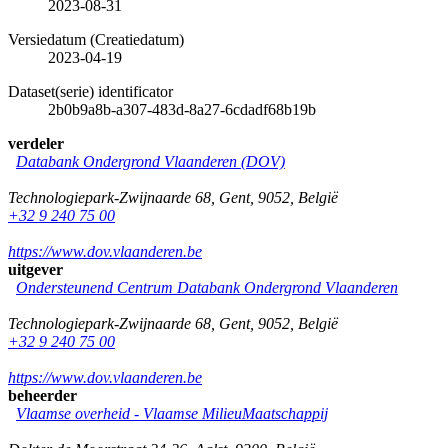
2023-08-31
Versiedatum (Creatiedatum)
2023-04-19
Dataset(serie) identificator
2b0b9a8b-a307-483d-8a27-6cdadf68b19b
verdeler
Databank Ondergrond Vlaanderen (DOV)
Technologiepark-Zwijnaarde 68
,
Gent
,
9052
,
België
+32 9 240 75 00
https://www.dov.vlaanderen.be
uitgever
Ondersteunend Centrum Databank Ondergrond Vlaanderen
Technologiepark-Zwijnaarde 68
,
Gent
,
9052
,
België
+32 9 240 75 00
https://www.dov.vlaanderen.be
beheerder
Vlaamse overheid - Vlaamse MilieuMaatschappij