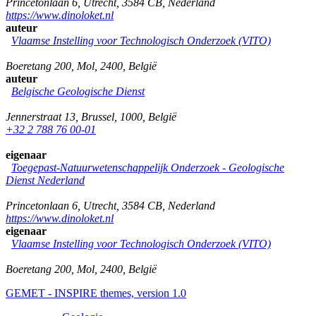
Princetonlaan 6
,
Utrecht
,
3584 CB
,
Nederland
https://www.dinoloket.nl
auteur
Vlaamse Instelling voor Technologisch Onderzoek (VITO)
Boeretang 200
,
Mol
,
2400
,
België
auteur
Belgische Geologische Dienst
Jennerstraat 13
,
Brussel
,
1000
,
België
+32 2 788 76 00-01
eigenaar
Toegepast-Natuurwetenschappelijk Onderzoek - Geologische
Dienst Nederland
Princetonlaan 6
,
Utrecht
,
3584 CB
,
Nederland
https://www.dinoloket.nl
eigenaar
Vlaamse Instelling voor Technologisch Onderzoek (VITO)
Boeretang 200
,
Mol
,
2400
,
België
GEMET - INSPIRE themes, version 1.0