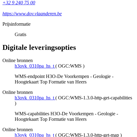
+32 9 240 75 00
https://www.dov.vlaanderen.be
Prijsinformatie
Gratis
Digitale leveringsopties
Online bronnen
h3ovk_0310pa_hs_t
(
OGC:WMS
)
WMS-endpoint H3O-De Voorkempen - Geologie -
Hoogtekaart Top Formatie van Heers
Online bronnen
h3ovk_0310pa_hs_t
(
OGC:WMS-1.3.0-http-get-capabilities
)
WMS-capabilities H3O-De Voorkempen - Geologie -
Hoogtekaart Top Formatie van Heers
Online bronnen
h3ovk_0310pa_hs_t
(
OGC:WMS-1.3.0-http-get-map
)