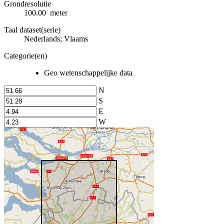
Grondresolutie
100.00 meter
Taal dataset(serie)
Nederlands; Vlaams
Categorie(en)
Geo wetenschappelijke data
N
S
E
W