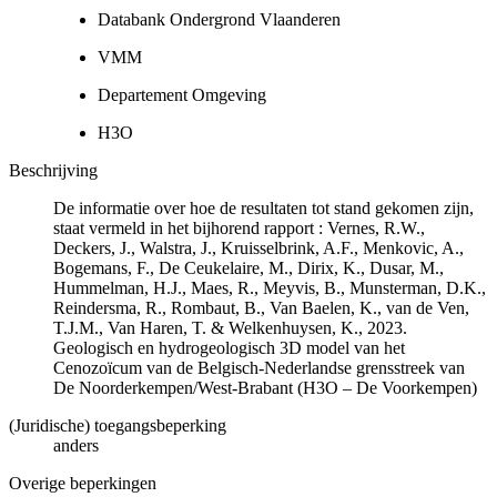
Databank Ondergrond Vlaanderen
VMM
Departement Omgeving
H3O
Beschrijving
De informatie over hoe de resultaten tot stand gekomen zijn,
staat vermeld in het bijhorend rapport : Vernes, R.W.,
Deckers, J., Walstra, J., Kruisselbrink, A.F., Menkovic, A.,
Bogemans, F., De Ceukelaire, M., Dirix, K., Dusar, M.,
Hummelman, H.J., Maes, R., Meyvis, B., Munsterman, D.K.,
Reindersma, R., Rombaut, B., Van Baelen, K., van de Ven,
T.J.M., Van Haren, T. & Welkenhuysen, K., 2023.
Geologisch en hydrogeologisch 3D model van het
Cenozoïcum van de Belgisch-Nederlandse grensstreek van
De Noorderkempen/West-Brabant (H3O – De Voorkempen)
(Juridische) toegangsbeperking
anders
Overige beperkingen