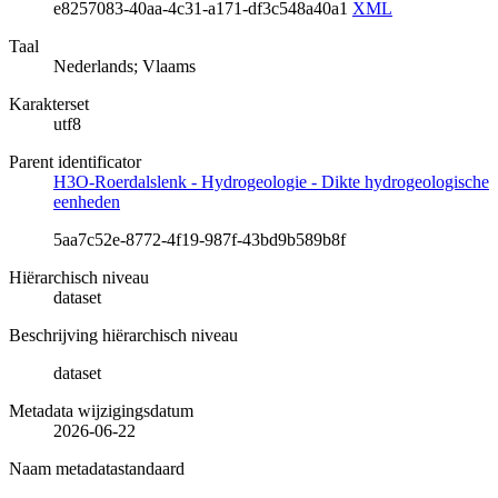
e8257083-40aa-4c31-a171-df3c548a40a1
XML
Taal
Nederlands; Vlaams
Karakterset
utf8
Parent identificator
H3O-Roerdalslenk - Hydrogeologie - Dikte hydrogeologische
eenheden
5aa7c52e-8772-4f19-987f-43bd9b589b8f
Hiërarchisch niveau
dataset
Beschrijving hiërarchisch niveau
dataset
Metadata wijzigingsdatum
2026-06-22
Naam metadatastandaard