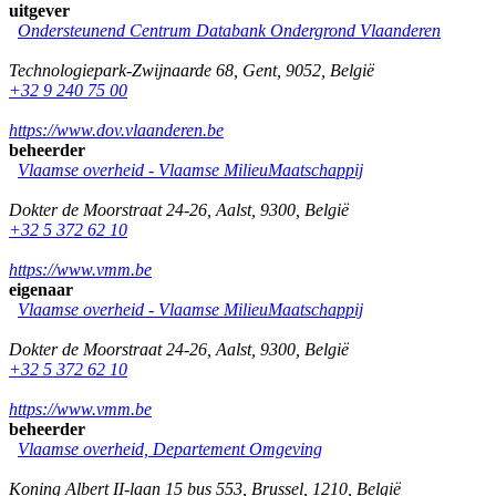
uitgever
Ondersteunend Centrum Databank Ondergrond Vlaanderen
Technologiepark-Zwijnaarde 68
,
Gent
,
9052
,
België
+32 9 240 75 00
https://www.dov.vlaanderen.be
beheerder
Vlaamse overheid - Vlaamse MilieuMaatschappij
Dokter de Moorstraat 24-26
,
Aalst
,
9300
,
België
+32 5 372 62 10
https://www.vmm.be
eigenaar
Vlaamse overheid - Vlaamse MilieuMaatschappij
Dokter de Moorstraat 24-26
,
Aalst
,
9300
,
België
+32 5 372 62 10
https://www.vmm.be
beheerder
Vlaamse overheid, Departement Omgeving
Koning Albert II-laan 15 bus 553
,
Brussel
,
1210
,
België