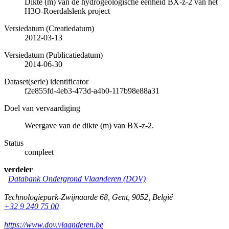
Dikte (m) van de hydrogeologische eenheid BX-z-2 van het
H3O-Roerdalslenk project
Versiedatum (Creatiedatum)
2012-03-13
Versiedatum (Publicatiedatum)
2014-06-30
Dataset(serie) identificator
f2e855fd-4eb3-473d-a4b0-117b98e88a31
Doel van vervaardiging
Weergave van de dikte (m) van BX-z-2.
Status
compleet
verdeler
Databank Ondergrond Vlaanderen (DOV)
Technologiepark-Zwijnaarde 68
,
Gent
,
9052
,
België
+32 9 240 75 00
https://www.dov.vlaanderen.be