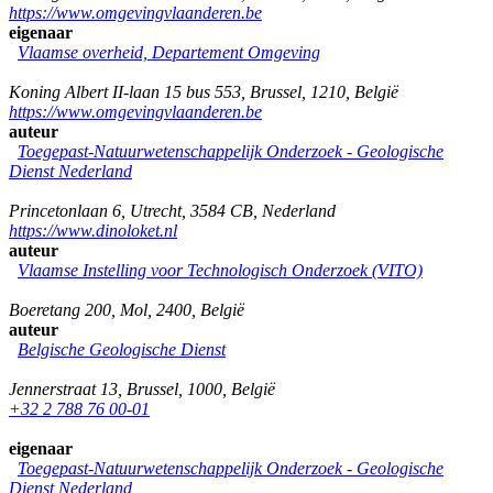
https://www.omgevingvlaanderen.be
eigenaar
Vlaamse overheid, Departement Omgeving
Koning Albert II-laan 15 bus 553
,
Brussel
,
1210
,
België
https://www.omgevingvlaanderen.be
auteur
Toegepast-Natuurwetenschappelijk Onderzoek - Geologische
Dienst Nederland
Princetonlaan 6
,
Utrecht
,
3584 CB
,
Nederland
https://www.dinoloket.nl
auteur
Vlaamse Instelling voor Technologisch Onderzoek (VITO)
Boeretang 200
,
Mol
,
2400
,
België
auteur
Belgische Geologische Dienst
Jennerstraat 13
,
Brussel
,
1000
,
België
+32 2 788 76 00-01
eigenaar
Toegepast-Natuurwetenschappelijk Onderzoek - Geologische
Dienst Nederland