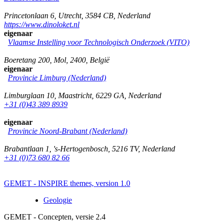
Princetonlaan 6
,
Utrecht
,
3584 CB
,
Nederland
https://www.dinoloket.nl
eigenaar
Vlaamse Instelling voor Technologisch Onderzoek (VITO)
Boeretang 200
,
Mol
,
2400
,
België
eigenaar
Provincie Limburg (Nederland)
Limburglaan 10
,
Maastricht
,
6229 GA
,
Nederland
+31 (0)43 389 8939
eigenaar
Provincie Noord-Brabant (Nederland)
Brabantlaan 1
,
's-Hertogenbosch
,
5216 TV
,
Nederland
+31 (0)73 680 82 66
GEMET - INSPIRE themes, version 1.0
Geologie
GEMET - Concepten, versie 2.4