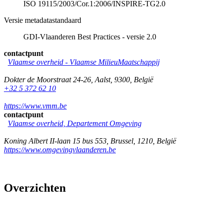
ISO 19115/2003/Cor.1:2006/INSPIRE-TG2.0
Versie metadatastandaard
GDI-Vlaanderen Best Practices - versie 2.0
contactpunt
Vlaamse overheid - Vlaamse MilieuMaatschappij
Dokter de Moorstraat 24-26
,
Aalst
,
9300
,
België
+32 5 372 62 10
https://www.vmm.be
contactpunt
Vlaamse overheid, Departement Omgeving
Koning Albert II-laan 15 bus 553
,
Brussel
,
1210
,
België
https://www.omgevingvlaanderen.be
Overzichten