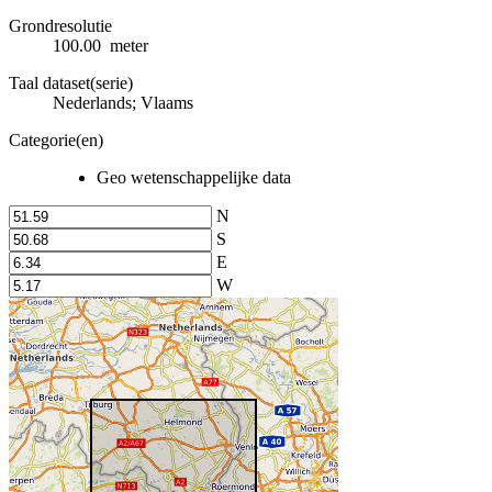
Grondresolutie
100.00 meter
Taal dataset(serie)
Nederlands; Vlaams
Categorie(en)
Geo wetenschappelijke data
N
S
E
W