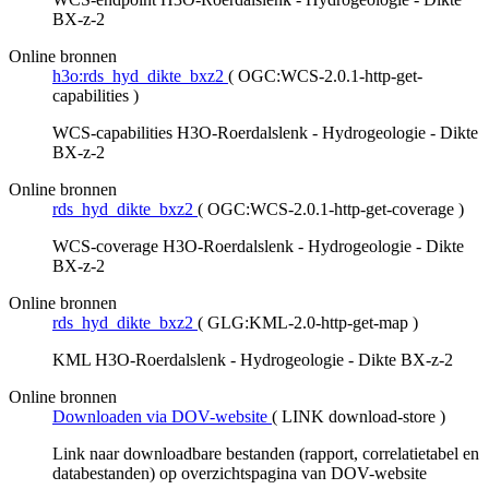
BX-z-2
Online bronnen
h3o:rds_hyd_dikte_bxz2
(
OGC:WCS-2.0.1-http-get-
capabilities
)
WCS-capabilities H3O-Roerdalslenk - Hydrogeologie - Dikte
BX-z-2
Online bronnen
rds_hyd_dikte_bxz2
(
OGC:WCS-2.0.1-http-get-coverage
)
WCS-coverage H3O-Roerdalslenk - Hydrogeologie - Dikte
BX-z-2
Online bronnen
rds_hyd_dikte_bxz2
(
GLG:KML-2.0-http-get-map
)
KML H3O-Roerdalslenk - Hydrogeologie - Dikte BX-z-2
Online bronnen
Downloaden via DOV-website
(
LINK download-store
)
Link naar downloadbare bestanden (rapport, correlatietabel en
databestanden) op overzichtspagina van DOV-website