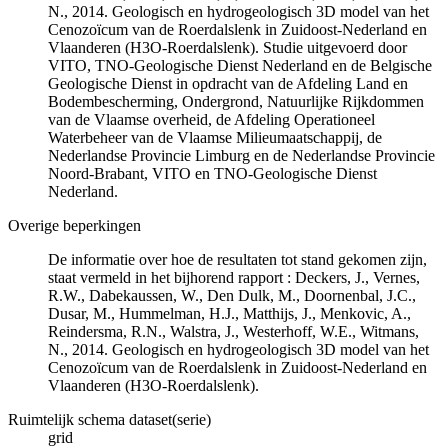
N., 2014. Geologisch en hydrogeologisch 3D model van het
Cenozoïcum van de Roerdalslenk in Zuidoost-Nederland en
Vlaanderen (H3O-Roerdalslenk). Studie uitgevoerd door
VITO, TNO-Geologische Dienst Nederland en de Belgische
Geologische Dienst in opdracht van de Afdeling Land en
Bodembescherming, Ondergrond, Natuurlijke Rijkdommen
van de Vlaamse overheid, de Afdeling Operationeel
Waterbeheer van de Vlaamse Milieumaatschappij, de
Nederlandse Provincie Limburg en de Nederlandse Provincie
Noord-Brabant, VITO en TNO-Geologische Dienst
Nederland.
Overige beperkingen
De informatie over hoe de resultaten tot stand gekomen zijn,
staat vermeld in het bijhorend rapport : Deckers, J., Vernes,
R.W., Dabekaussen, W., Den Dulk, M., Doornenbal, J.C.,
Dusar, M., Hummelman, H.J., Matthijs, J., Menkovic, A.,
Reindersma, R.N., Walstra, J., Westerhoff, W.E., Witmans,
N., 2014. Geologisch en hydrogeologisch 3D model van het
Cenozoïcum van de Roerdalslenk in Zuidoost-Nederland en
Vlaanderen (H3O-Roerdalslenk).
Ruimtelijk schema dataset(serie)
grid