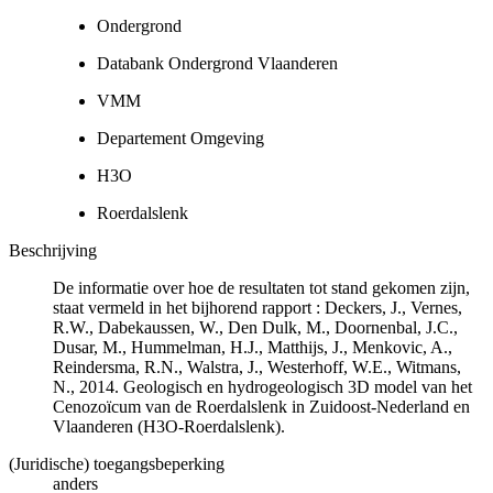
Ondergrond
Databank Ondergrond Vlaanderen
VMM
Departement Omgeving
H3O
Roerdalslenk
Beschrijving
De informatie over hoe de resultaten tot stand gekomen zijn,
staat vermeld in het bijhorend rapport : Deckers, J., Vernes,
R.W., Dabekaussen, W., Den Dulk, M., Doornenbal, J.C.,
Dusar, M., Hummelman, H.J., Matthijs, J., Menkovic, A.,
Reindersma, R.N., Walstra, J., Westerhoff, W.E., Witmans,
N., 2014. Geologisch en hydrogeologisch 3D model van het
Cenozoïcum van de Roerdalslenk in Zuidoost-Nederland en
Vlaanderen (H3O-Roerdalslenk).
(Juridische) toegangsbeperking
anders