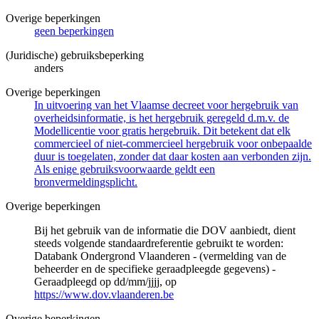
Overige beperkingen
geen beperkingen
(Juridische) gebruiksbeperking
anders
Overige beperkingen
In uitvoering van het Vlaamse decreet voor hergebruik van
overheidsinformatie, is het hergebruik geregeld d.m.v. de
Modellicentie voor gratis hergebruik. Dit betekent dat elk
commercieel of niet-commercieel hergebruik voor onbepaalde
duur is toegelaten, zonder dat daar kosten aan verbonden zijn.
Als enige gebruiksvoorwaarde geldt een
bronvermeldingsplicht.
Overige beperkingen
Bij het gebruik van de informatie die DOV aanbiedt, dient
steeds volgende standaardreferentie gebruikt te worden:
Databank Ondergrond Vlaanderen - (vermelding van de
beheerder en de specifieke geraadpleegde gegevens) -
Geraadpleegd op dd/mm/jjjj, op
https://www.dov.vlaanderen.be
Overige beperkingen