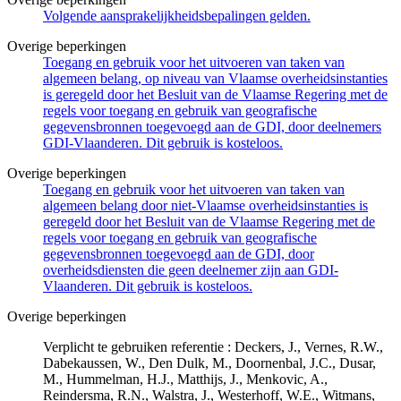
Volgende aansprakelijkheidsbepalingen gelden.
Overige beperkingen
Toegang en gebruik voor het uitvoeren van taken van
algemeen belang, op niveau van Vlaamse overheidsinstanties
is geregeld door het Besluit van de Vlaamse Regering met de
regels voor toegang en gebruik van geografische
gegevensbronnen toegevoegd aan de GDI, door deelnemers
GDI-Vlaanderen. Dit gebruik is kosteloos.
Overige beperkingen
Toegang en gebruik voor het uitvoeren van taken van
algemeen belang door niet-Vlaamse overheidsinstanties is
geregeld door het Besluit van de Vlaamse Regering met de
regels voor toegang en gebruik van geografische
gegevensbronnen toegevoegd aan de GDI, door
overheidsdiensten die geen deelnemer zijn aan GDI-
Vlaanderen. Dit gebruik is kosteloos.
Overige beperkingen
Verplicht te gebruiken referentie : Deckers, J., Vernes, R.W.,
Dabekaussen, W., Den Dulk, M., Doornenbal, J.C., Dusar,
M., Hummelman, H.J., Matthijs, J., Menkovic, A.,
Reindersma, R.N., Walstra, J., Westerhoff, W.E., Witmans,