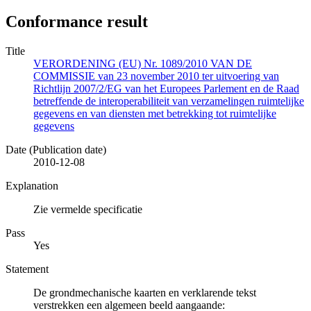
Conformance result
Title
VERORDENING (EU) Nr. 1089/2010 VAN DE
COMMISSIE van 23 november 2010 ter uitvoering van
Richtlijn 2007/2/EG van het Europees Parlement en de Raad
betreffende de interoperabiliteit van verzamelingen ruimtelijke
gegevens en van diensten met betrekking tot ruimtelijke
gegevens
Date (Publication date)
2010-12-08
Explanation
Zie vermelde specificatie
Pass
Yes
Statement
De grondmechanische kaarten en verklarende tekst
verstrekken een algemeen beeld aangaande: