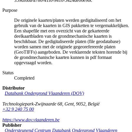
359df6ba-a786-41f0-9410-5424de06e9bc
Purpose
De originele kaarten/platen werden gedigitaliseerd om het
gebruik van de kaarten in GIS pakketten te vergemakkelijken.
Een shapefile met een overzicht van de gekarteerde
deelkaartbladen van de grondmechanische kaarten is
beschikbaar. De gedigitaliseerde platen (file geodatabase)
worden samen met de originele gegeorefereerde platen
(GeoTIFFs) aangeboden. De verklarende teksten horende bij
de grondmechanische kaarten kunnen in pdf formaat
opgevraagd worden.
Status
Completed
Distributor
Databank Ondergrond Vlaanderen (DOV)
Technologiepark-Zwijnaarde 68
,
Gent
,
9052
,
België
+32 9 240 75 00
https://www.dov.vlaanderen.be
Publisher
Ondersteunend Centrum Databank Ondergrond Vlaanderen