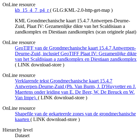
OnLine resource
kb_15_4_7_p4_r
(
GLG:KML-2.0-http-get-map
)
KML Grondmechanische kaart 15.4.7 Antwerpen-Deurne-
Zuid, Plaat IV: Gezamenlijke dikte van het Scaldisiaan a
zandkomplex en Diestiaan zandkomplex (scan originele plaat)
OnLine resource
GeoTIFF van de Grondmechanische kaart 15.4.7 Antwerpen-
Deurne-Zuid, inclusief GeoTIFF Plaat IV: Gezamenlijke dikte
van het Scaldisiaan a zandkomplex en Diestiaan zandkomplex
(
LINK download-store
)
OnLine resource
Verklarende tekst Grondmechanische kaart 15.4.7
Antwerpen-Deurne-Zuid (Ph. Van Burm, J. D'Huyvetter en J.
Maertens onder leiding van E. De Beer, W. De Breuck en W.
Van Impe).
(
LINK download-store
)
OnLine resource
Shapefile van de gekarteerde zones van de grondmechanische
kaarten
(
LINK download-store
)
Hierarchy level
Dataset