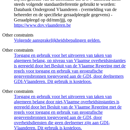
steeds volgende standaardreferentie gebruikt te worden:
Databank Ondergrond Vlaanderen - (vermelding van de
beheerder en de specifieke geraadpleegde gegevens) -
Geraadpleegd op dd/mm/jjjj, op
https://www.dov.vlaanderen.be
Other constraints
Volgende aansprakelijkheidsbepalingen gelden.
Other constraints
Toegang en gebruik voor het uitvoeren van taken van
algemeen belang, op niveau van Vlaamse overheidsinstanties
is geregeld door het Besluit van de Vlaamse Regering met de
regels voor toegang en gebruik van geografische
gegevensbronnen toegevoegd aan de GDI, door deelnemers
GDI-Vlaanderen. Dit gebruik is kosteloos.
Other constraints
Toegang en gebruik voor het uitvoeren van taken van
algemeen belang door niet-Vlaamse overheidsinstanties is
geregeld door het Besluit van de Vlaamse Regering met de
regels voor toegang en gebruik van geografische
gegevensbronnen toegevoegd aan de GDI, door
overheidsdiensten die geen deelnemer zijn aan GDI-
Vlaanderen. Dit gebruik is kosteloos.