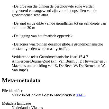
- De proeven die binnen de beschouwde zone werden
uitgevoerd en aangewend zijn voor het opstellen van de
grondmechanische atlas
- De aard en de dikte van de grondlagen tot op een diepte van
minimum 30 m
- De ligging van het freatisch oppervlak
- De zones waarbinnen dezelfde globale grondmechanische
omstandigheden werden aangetroffen.
Verklarende tekst Grondmechanische kaart 15.4.7
Antwerpen-Deurne-Zuid (Ph. Van Burm, J. D'Huyvetter en J.
Maertens onder leiding van E. De Beer, W. De Breuck en W.
Van Impe).
Meta-metadata
File identifier
e800c362-d1ad-4fe1-aa58-74dc4eea8b3f
XML
Metadata language
Nederlands; Vlaams