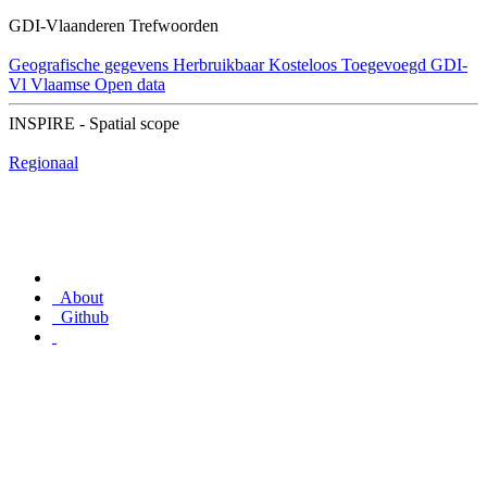
GDI-Vlaanderen Trefwoorden
Geografische gegevens
Herbruikbaar
Kosteloos
Toegevoegd GDI-
Vl
Vlaamse Open data
INSPIRE - Spatial scope
Regionaal
About
Github