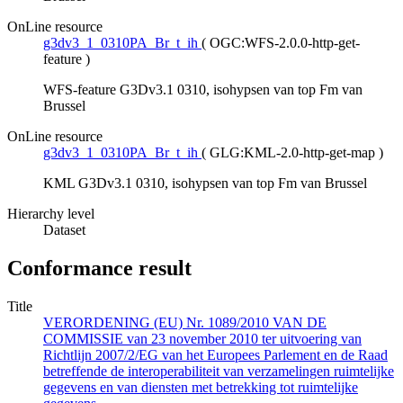
OnLine resource
g3dv3_1_0310PA_Br_t_ih
(
OGC:WFS-2.0.0-http-get-
feature
)
WFS-feature G3Dv3.1 0310, isohypsen van top Fm van
Brussel
OnLine resource
g3dv3_1_0310PA_Br_t_ih
(
GLG:KML-2.0-http-get-map
)
KML G3Dv3.1 0310, isohypsen van top Fm van Brussel
Hierarchy level
Dataset
Conformance result
Title
VERORDENING (EU) Nr. 1089/2010 VAN DE
COMMISSIE van 23 november 2010 ter uitvoering van
Richtlijn 2007/2/EG van het Europees Parlement en de Raad
betreffende de interoperabiliteit van verzamelingen ruimtelijke
gegevens en van diensten met betrekking tot ruimtelijke