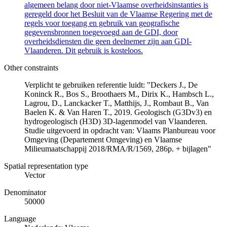
algemeen belang door niet-Vlaamse overheidsinstanties is
geregeld door het Besluit van de Vlaamse Regering met de
regels voor toegang en gebruik van geografische
gegevensbronnen toegevoegd aan de GDI, door
overheidsdiensten die geen deelnemer zijn aan GDI-
Vlaanderen. Dit gebruik is kosteloos.
Other constraints
Verplicht te gebruiken referentie luidt: "Deckers J., De
Koninck R., Bos S., Broothaers M., Dirix K., Hambsch L.,
Lagrou, D., Lanckacker T., Matthijs, J., Rombaut B., Van
Baelen K. & Van Haren T., 2019. Geologisch (G3Dv3) en
hydrogeologisch (H3D) 3D-lagenmodel van Vlaanderen.
Studie uitgevoerd in opdracht van: Vlaams Planbureau voor
Omgeving (Departement Omgeving) en Vlaamse
Milieumaatschappij 2018/RMA/R/1569, 286p. + bijlagen"
Spatial representation type
Vector
Denominator
50000
Language