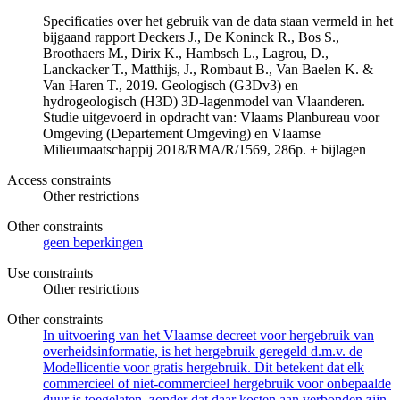
Specificaties over het gebruik van de data staan vermeld in het
bijgaand rapport Deckers J., De Koninck R., Bos S.,
Broothaers M., Dirix K., Hambsch L., Lagrou, D.,
Lanckacker T., Matthijs, J., Rombaut B., Van Baelen K. &
Van Haren T., 2019. Geologisch (G3Dv3) en
hydrogeologisch (H3D) 3D-lagenmodel van Vlaanderen.
Studie uitgevoerd in opdracht van: Vlaams Planbureau voor
Omgeving (Departement Omgeving) en Vlaamse
Milieumaatschappij 2018/RMA/R/1569, 286p. + bijlagen
Access constraints
Other restrictions
Other constraints
geen beperkingen
Use constraints
Other restrictions
Other constraints
In uitvoering van het Vlaamse decreet voor hergebruik van
overheidsinformatie, is het hergebruik geregeld d.m.v. de
Modellicentie voor gratis hergebruik. Dit betekent dat elk
commercieel of niet-commercieel hergebruik voor onbepaalde
duur is toegelaten, zonder dat daar kosten aan verbonden zijn.