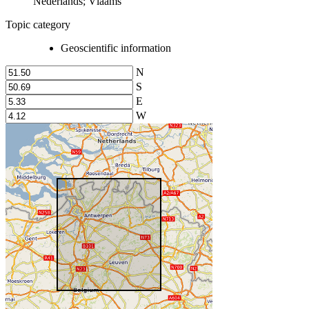
Nederlands; Vlaams
Topic category
Geoscientific information
N
S
E
W