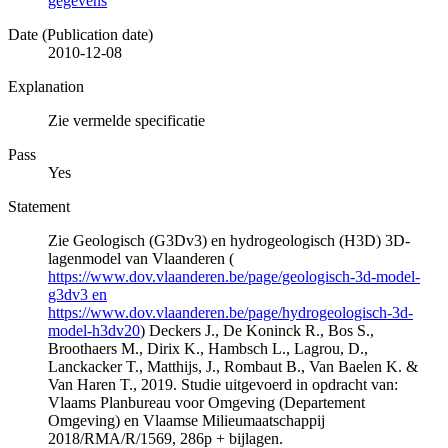
gegevens
Date (Publication date)
2010-12-08
Explanation
Zie vermelde specificatie
Pass
Yes
Statement
Zie Geologisch (G3Dv3) en hydrogeologisch (H3D) 3D-
lagenmodel van Vlaanderen (
https://www.dov.vlaanderen.be/page/geologisch-3d-model-
g3dv3 en
https://www.dov.vlaanderen.be/page/hydrogeologisch-3d-
model-h3dv20
) Deckers J., De Koninck R., Bos S.,
Broothaers M., Dirix K., Hambsch L., Lagrou, D.,
Lanckacker T., Matthijs, J., Rombaut B., Van Baelen K. &
Van Haren T., 2019. Studie uitgevoerd in opdracht van:
Vlaams Planbureau voor Omgeving (Departement
Omgeving) en Vlaamse Milieumaatschappij
2018/RMA/R/1569, 286p + bijlagen.