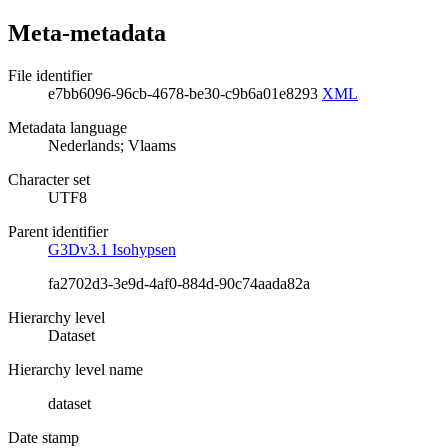
Meta-metadata
File identifier
e7bb6096-96cb-4678-be30-c9b6a01e8293
XML
Metadata language
Nederlands; Vlaams
Character set
UTF8
Parent identifier
G3Dv3.1 Isohypsen
fa2702d3-3e9d-4af0-884d-90c74aada82a
Hierarchy level
Dataset
Hierarchy level name
dataset
Date stamp