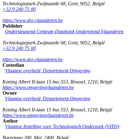
Technologiepark-Zwijnaarde 68
,
Gent
,
9052
,
België
+32 9 240 75 00
https://www.dov.vlaanderen.be
Publisher
Ondersteunend Centrum Databank Ondergrond Vlaanderen
Technologiepark-Zwijnaarde 68
,
Gent
,
9052
,
België
+32 9 240 75 00
https://www.dov.vlaanderen.be
Custodian
Vlaamse overheid, Departement Omgeving
Koning Albert II-laan 15 bus 553
,
Brussel
,
1210
,
België
https://www.omgevingvlaanderen.be
Owner
Vlaamse overheid, Departement Omgeving
Koning Albert II-laan 15 bus 553
,
Brussel
,
1210
,
België
https://www.omgevingvlaanderen.be
Author
Vlaamse Instelling voor Technologisch Onderzoek (VITO)
Boeretang 200
,
Mol
,
2400
,
België