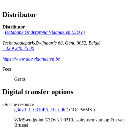
Distributor
Distributor
Databank Ondergrond Vlaanderen (DOV)
Technologiepark-Zwijnaarde 68
,
Gent
,
9052
,
België
+32 9 240 75 00
https://www.dov.vlaanderen.be
Fees
Gratis
Digital transfer options
OnLine resource
g3dv3_1_0310PA_Br_t_ih
(
OGC:WMS
)
WMS-endpoint G3Dv3.1 0310, isohypsen van top Fm van
Brussel