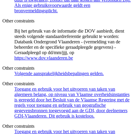
Als enige gebruiksvoorwaarde geldt een
bronvermeldingsplicht.
Other constraints
Bij het gebruik van de informatie die DOV aanbiedt, dient
steeds volgende standaardreferentie gebruikt te worden:
Databank Ondergrond Vlaanderen - (vermelding van de
beheerder en de specifieke geraadpleegde gegevens) -
Geraadpleegd op dd/mm/jjjj, op
https://www.dov.vlaanderen.be
Other constraints
Volgende aansprakelijkheidsbepalingen gelden.
Other constraints
Toegang en gebruik voor het uitvoeren van taken van
algemeen belang, op niveau van Vlaamse overheidsinstanties
is geregeld door het Besluit van de Vlaamse Regering met de
regels voor toegang en gebruik van geografische
gegevensbronnen toegevoegd aan de GDI, door deelnemers
GDI-Vlaanderen. Dit gebruik is kosteloos.
Other constraints
Toegang en gebruik voor het uitvoeren van taken van