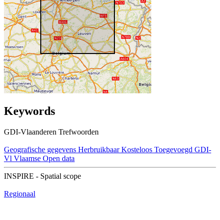
Keywords
GDI-Vlaanderen Trefwoorden
Geografische gegevens
Herbruikbaar
Kosteloos
Toegevoegd GDI-
Vl
Vlaamse Open data
INSPIRE - Spatial scope
Regionaal