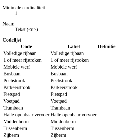
Minimale cardinaliteit
1
Naam
Tekst (<n>)
Codelijst
Code
Label
Definitie
Volledige rijbaan
Volledige rijbaan
1 of meer rijstroken
1 of meer rijstroken
Mobiele werf
Mobiele werf
Busbaan
Busbaan
Pechstrook
Pechstrook
Parkeerstrook
Parkeerstrook
Fietspad
Fietspad
Voetpad
Voetpad
Trambaan
Trambaan
Halte openbaar vervoer
Halte openbaar vervoer
Middenberm
Middenberm
Tussenberm
Tussenberm
Zijberm
Zijberm