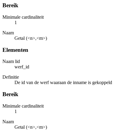
Bereik
Minimale cardinaliteit
1
Naam
Getal (<n>,<m>)
Elementen
Naam lid
werf_id
Definitie
De id van de werf waaraan de inname is gekoppeld
Bereik
Minimale cardinaliteit
1
Naam
Getal (<n>,<m>)