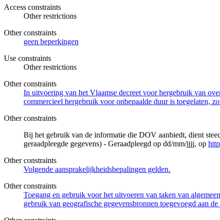
Access constraints
Other restrictions
Other constraints
geen beperkingen
Use constraints
Other restrictions
Other constraints
In uitvoering van het Vlaamse decreet voor hergebruik van overh
commercieel hergebruik voor onbepaalde duur is toegelaten, zo
Other constraints
Bij het gebruik van de informatie die DOV aanbiedt, dient ste
geraadpleegde gegevens) - Geraadpleegd op dd/mm/jjjj, op
htt
Other constraints
Volgende aansprakelijkheidsbepalingen gelden.
Other constraints
Toegang en gebruik voor het uitvoeren van taken van algemeen 
gebruik van geografische gegevensbronnen toegevoegd aan de 