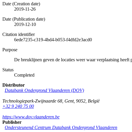
Date (Creation date)
2019-11-26
Date (Publication date)
2019-12-10
Citation identifier
6ede7235-c319-4bd4-b053-f4dfd2e3acd0
Purpose
De breuklijnen geven de locaties weer waar verplaatsing heeft 
Status
Completed
Distributor
Databank Ondergrond Vlaanderen (DOV)
Technologiepark-Zwijnaarde 68
,
Gent
,
9052
,
België
+32 9 240 75 00
https://www.dov.vlaanderen.be
Publisher
Ondersteunend Centrum Databank Ondergrond Vlaanderen