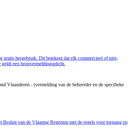
 gratis hergebruik. Dit betekent dat elk commercieel of niet-
 geldt een bronvermeldingsplicht.
ond Vlaanderen - (vermelding van de beheerder en de specifieke
et Besluit van de Vlaamse Regering met de regels voor toegang en