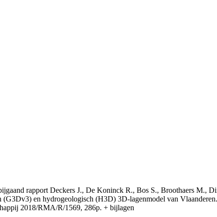
t bijgaand rapport Deckers J., De Koninck R., Bos S., Broothaers M., Di
 (G3Dv3) en hydrogeologisch (H3D) 3D-lagenmodel van Vlaanderen. S
appij 2018/RMA/R/1569, 286p. + bijlagen