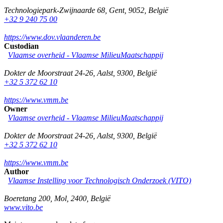
Technologiepark-Zwijnaarde 68
,
Gent
,
9052
,
België
+32 9 240 75 00
https://www.dov.vlaanderen.be
Custodian
Vlaamse overheid - Vlaamse MilieuMaatschappij
Dokter de Moorstraat 24-26
,
Aalst
,
9300
,
België
+32 5 372 62 10
https://www.vmm.be
Owner
Vlaamse overheid - Vlaamse MilieuMaatschappij
Dokter de Moorstraat 24-26
,
Aalst
,
9300
,
België
+32 5 372 62 10
https://www.vmm.be
Author
Vlaamse Instelling voor Technologisch Onderzoek (VITO)
Boeretang 200
,
Mol
,
2400
,
België
www.vito.be