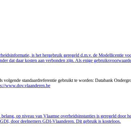
eidsinformatie, is het hergebruik geregeld d.m.v. de Modellicentie voor
nder dat daar kosten aan verbonden zijn. Als enige gebruiksvoorwaarde
eds volgende standaardreferentie gebruikt te worden: Databank Ondergr
ps://www.dov.vlaanderen.be
belang, op niveau van Vlaamse overheidsinstanties is geregeld door h
GDI, door deelnemers GDI-Vlaanderen. Dit gebruik is kosteloos.