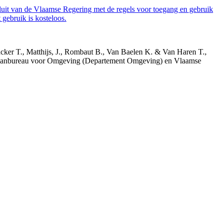
luit van de Vlaamse Regering met de regels voor toegang en gebruik
gebruik is kosteloos.
acker T., Matthijs, J., Rombaut B., Van Baelen K. & Van Haren T.,
 Planbureau voor Omgeving (Departement Omgeving) en Vlaamse