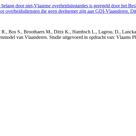
belang door niet-Vlaamse overheidsinstanties is geregeld door het Bes
 overheidsdiensten die geen deelnemer zijn aan GDI-Vlaanderen. Dit 
nck R., Bos S., Broothaers M., Dirix K., Hambsch L., Lagrou, D., Lanck
nmodel van Vlaanderen. Studie uitgevoerd in opdracht van: Vlaams