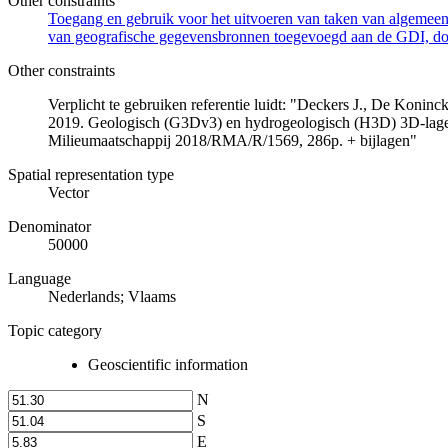
Other constraints
Toegang en gebruik voor het uitvoeren van taken van algemeen 
van geografische gegevensbronnen toegevoegd aan de GDI, door
Other constraints
Verplicht te gebruiken referentie luidt: "Deckers J., De Koni
2019. Geologisch (G3Dv3) en hydrogeologisch (H3D) 3D-lage
Milieumaatschappij 2018/RMA/R/1569, 286p. + bijlagen"
Spatial representation type
Vector
Denominator
50000
Language
Nederlands; Vlaams
Topic category
Geoscientific information
N
S
E