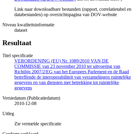
Link naar downloadbare bestanden (rapport, correlatietabel en
databestanden) op overzichtspagina van DOV-website
Niveau kwaliteitsinformatie
dataset
Resultaat
Titel specificatie
VERORDENING (EU) Nr. 1089/2010 VAN DE
COMMISSIE van 23 november 2010 ter uitvoering van
Richtlijn 2007/2/EG van het Europees Parlement en de Raad
betreffende de interoperabiliteit van verzamelingen ruimtelijke
gegevens en van diensten met betrekking tot ruimtelijke
gegevens
Versiedatum (Publicatiedatum)
2010-12-08
Uitleg
Zie vermelde specificatie
Conform verklaard