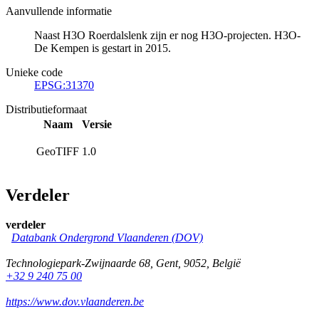
Aanvullende informatie
Naast H3O Roerdalslenk zijn er nog H3O-projecten. H3O-
De Kempen is gestart in 2015.
Unieke code
EPSG:31370
Distributieformaat
Naam
Versie
GeoTIFF
1.0
Verdeler
verdeler
Databank Ondergrond Vlaanderen (DOV)
Technologiepark-Zwijnaarde 68
,
Gent
,
9052
,
België
+32 9 240 75 00
https://www.dov.vlaanderen.be