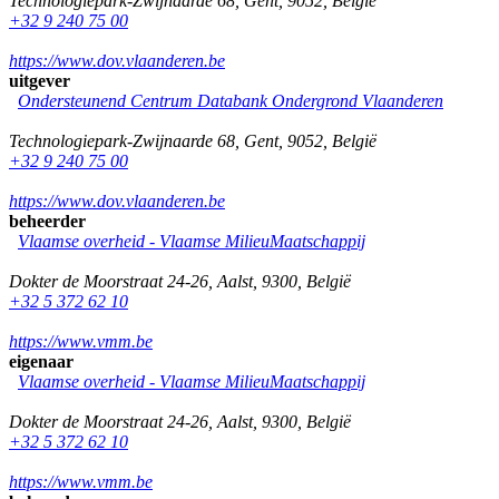
Technologiepark-Zwijnaarde 68
,
Gent
,
9052
,
België
+32 9 240 75 00
https://www.dov.vlaanderen.be
uitgever
Ondersteunend Centrum Databank Ondergrond Vlaanderen
Technologiepark-Zwijnaarde 68
,
Gent
,
9052
,
België
+32 9 240 75 00
https://www.dov.vlaanderen.be
beheerder
Vlaamse overheid - Vlaamse MilieuMaatschappij
Dokter de Moorstraat 24-26
,
Aalst
,
9300
,
België
+32 5 372 62 10
https://www.vmm.be
eigenaar
Vlaamse overheid - Vlaamse MilieuMaatschappij
Dokter de Moorstraat 24-26
,
Aalst
,
9300
,
België
+32 5 372 62 10
https://www.vmm.be