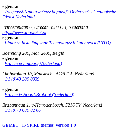
eigenaar
Toegepast-Natuurwetenschappelijk Onderzoek - Geologische
Dienst Nederland
Princetonlaan 6
,
Utrecht
,
3584 CB
,
Nederland
https://www.dinoloket.nl
eigenaar
Vlaamse Instelling voor Technologisch Onderzoek (VITO)
Boeretang 200
,
Mol
,
2400
,
België
eigenaar
Provincie Limburg (Nederland)
Limburglaan 10
,
Maastricht
,
6229 GA
,
Nederland
+31 (0)43 389 8939
eigenaar
Provincie Noord-Brabant (Nederland)
Brabantlaan 1
,
's-Hertogenbosch
,
5216 TV
,
Nederland
+31 (0)73 680 82 66
GEMET - INSPIRE themes, version 1.0