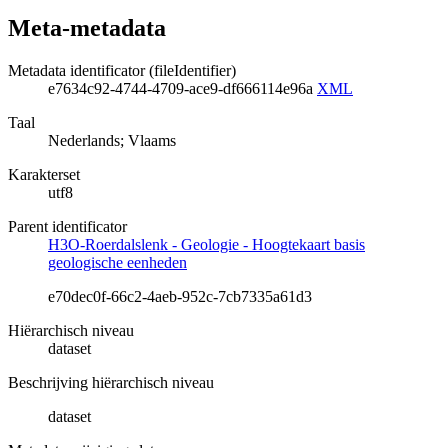
Meta-metadata
Metadata identificator (fileIdentifier)
e7634c92-4744-4709-ace9-df666114e96a
XML
Taal
Nederlands; Vlaams
Karakterset
utf8
Parent identificator
H3O-Roerdalslenk - Geologie - Hoogtekaart basis
geologische eenheden
e70dec0f-66c2-4aeb-952c-7cb7335a61d3
Hiërarchisch niveau
dataset
Beschrijving hiërarchisch niveau
dataset