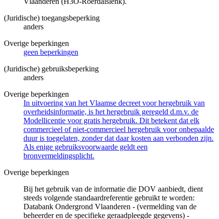
Vlaanderen (H3O-Roerdalslenk).
(Juridische) toegangsbeperking
anders
Overige beperkingen
geen beperkingen
(Juridische) gebruiksbeperking
anders
Overige beperkingen
In uitvoering van het Vlaamse decreet voor hergebruik van
overheidsinformatie, is het hergebruik geregeld d.m.v. de
Modellicentie voor gratis hergebruik. Dit betekent dat elk
commercieel of niet-commercieel hergebruik voor onbepaalde
duur is toegelaten, zonder dat daar kosten aan verbonden zijn.
Als enige gebruiksvoorwaarde geldt een
bronvermeldingsplicht.
Overige beperkingen
Bij het gebruik van de informatie die DOV aanbiedt, dient
steeds volgende standaardreferentie gebruikt te worden:
Databank Ondergrond Vlaanderen - (vermelding van de
beheerder en de specifieke geraadpleegde gegevens) -