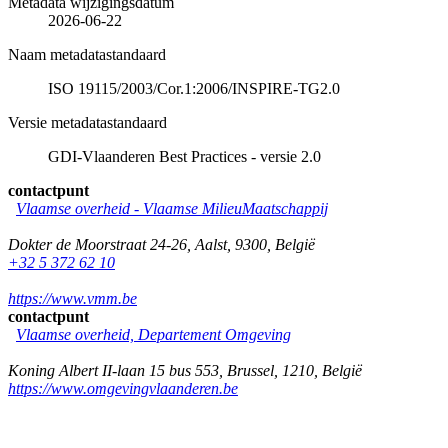
Metadata wijzigingsdatum
2026-06-22
Naam metadatastandaard
ISO 19115/2003/Cor.1:2006/INSPIRE-TG2.0
Versie metadatastandaard
GDI-Vlaanderen Best Practices - versie 2.0
contactpunt
Vlaamse overheid - Vlaamse MilieuMaatschappij
Dokter de Moorstraat 24-26
,
Aalst
,
9300
,
België
+32 5 372 62 10
https://www.vmm.be
contactpunt
Vlaamse overheid, Departement Omgeving
Koning Albert II-laan 15 bus 553
,
Brussel
,
1210
,
België
https://www.omgevingvlaanderen.be