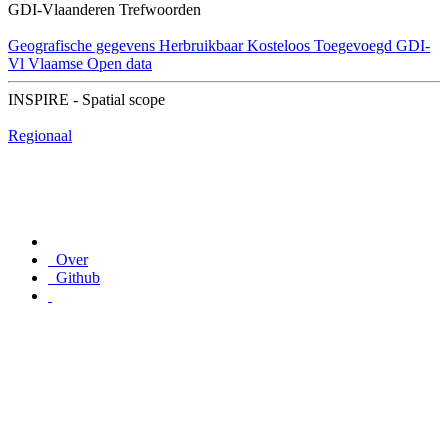
GDI-Vlaanderen Trefwoorden
Geografische gegevens
Herbruikbaar
Kosteloos
Toegevoegd GDI-
Vl
Vlaamse Open data
INSPIRE - Spatial scope
Regionaal
Over
Github