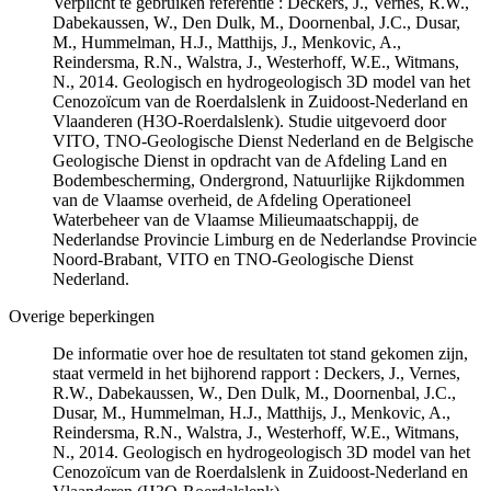
Verplicht te gebruiken referentie : Deckers, J., Vernes, R.W.,
Dabekaussen, W., Den Dulk, M., Doornenbal, J.C., Dusar,
M., Hummelman, H.J., Matthijs, J., Menkovic, A.,
Reindersma, R.N., Walstra, J., Westerhoff, W.E., Witmans,
N., 2014. Geologisch en hydrogeologisch 3D model van het
Cenozoïcum van de Roerdalslenk in Zuidoost-Nederland en
Vlaanderen (H3O-Roerdalslenk). Studie uitgevoerd door
VITO, TNO-Geologische Dienst Nederland en de Belgische
Geologische Dienst in opdracht van de Afdeling Land en
Bodembescherming, Ondergrond, Natuurlijke Rijkdommen
van de Vlaamse overheid, de Afdeling Operationeel
Waterbeheer van de Vlaamse Milieumaatschappij, de
Nederlandse Provincie Limburg en de Nederlandse Provincie
Noord-Brabant, VITO en TNO-Geologische Dienst
Nederland.
Overige beperkingen
De informatie over hoe de resultaten tot stand gekomen zijn,
staat vermeld in het bijhorend rapport : Deckers, J., Vernes,
R.W., Dabekaussen, W., Den Dulk, M., Doornenbal, J.C.,
Dusar, M., Hummelman, H.J., Matthijs, J., Menkovic, A.,
Reindersma, R.N., Walstra, J., Westerhoff, W.E., Witmans,
N., 2014. Geologisch en hydrogeologisch 3D model van het
Cenozoïcum van de Roerdalslenk in Zuidoost-Nederland en