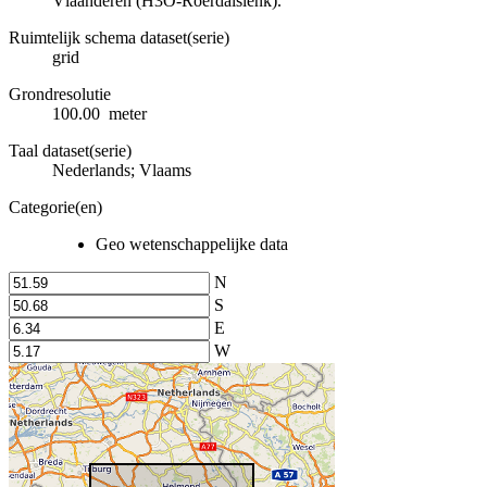
Vlaanderen (H3O-Roerdalslenk).
Ruimtelijk schema dataset(serie)
grid
Grondresolutie
100.00 meter
Taal dataset(serie)
Nederlands; Vlaams
Categorie(en)
Geo wetenschappelijke data
N
S
E
W