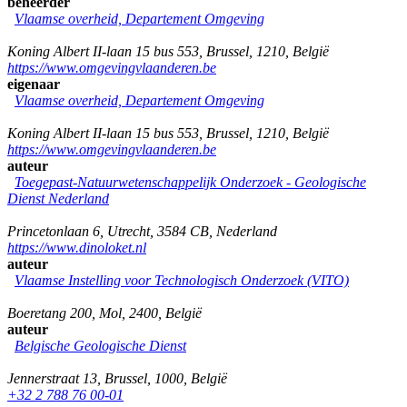
beheerder
Vlaamse overheid, Departement Omgeving
Koning Albert II-laan 15 bus 553
,
Brussel
,
1210
,
België
https://www.omgevingvlaanderen.be
eigenaar
Vlaamse overheid, Departement Omgeving
Koning Albert II-laan 15 bus 553
,
Brussel
,
1210
,
België
https://www.omgevingvlaanderen.be
auteur
Toegepast-Natuurwetenschappelijk Onderzoek - Geologische
Dienst Nederland
Princetonlaan 6
,
Utrecht
,
3584 CB
,
Nederland
https://www.dinoloket.nl
auteur
Vlaamse Instelling voor Technologisch Onderzoek (VITO)
Boeretang 200
,
Mol
,
2400
,
België
auteur
Belgische Geologische Dienst
Jennerstraat 13
,
Brussel
,
1000
,
België
+32 2 788 76 00-01