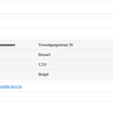
uisnummer
Vooruitgangsstraat 56
Brussel
1210
België
obilit.fgov.be