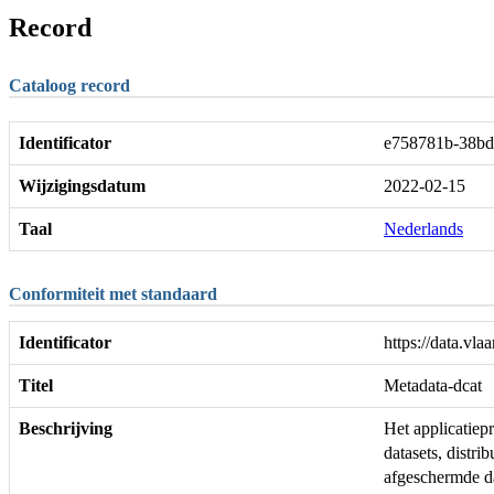
Record
Cataloog record
Identificator
e758781b-38bd
Wijzigingsdatum
2022-02-15
Taal
Nederlands
Conformiteit met standaard
Identificator
https://data.vl
Titel
Metadata-dcat
Beschrijving
Het applicatiep
datasets, distr
afgeschermde da