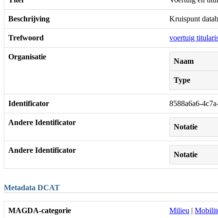
Beschrijving
Kruispunt datab
Trefwoord
voertuig titul
Organisatie
Naam
Type
Identificator
8588a6a6-4c7a
Andere Identificator
Notatie
Andere Identificator
Notatie
Metadata DCAT
MAGDA-categorie
Milieu
|
Mobilit