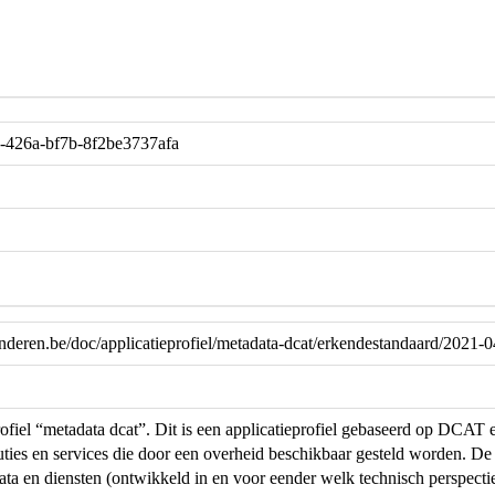
-426a-bf7b-8f2be3737afa
aanderen.be/doc/applicatieprofiel/metadata-dcat/erkendestandaard/2021-
rofiel “metadata dcat”. Dit is een applicatieprofiel gebaseerd op DCAT 
ibuties en services die door een overheid beschikbaar gesteld worden. De
ta en diensten (ontwikkeld in en voor eender welk technisch perspectie