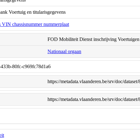
ank Voertuig en titularisgegevens
aris VIN chassisnummer nummerplaat
FOD Mobiliteit Dienst inschrijving Voertuigen
Nationaal orgaan
-433b-80fc-c969fc78d1a6
https://metadata.vlaanderen.be/srv/doc/datas
https://metadata.vlaanderen.be/srv/doc/datas
eit