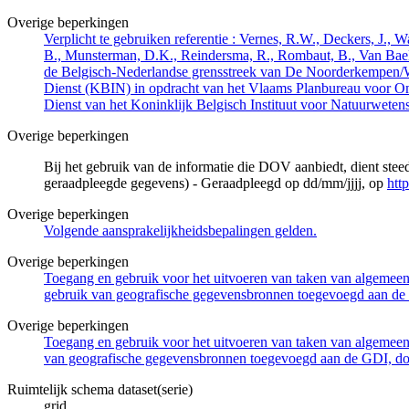
Overige beperkingen
Verplicht te gebruiken referentie : Vernes, R.W., Deckers, J.,
B., Munsterman, D.K., Reindersma, R., Rombaut, B., Van Bae
de Belgisch-Nederlandse grensstreek van De Noorderkempen/
Dienst (KBIN) in opdracht van het Vlaams Planbureau voor O
Dienst van het Koninklijk Belgisch Instituut voor Natuurwet
Overige beperkingen
Bij het gebruik van de informatie die DOV aanbiedt, dient ste
geraadpleegde gegevens) - Geraadpleegd op dd/mm/jjjj, op
htt
Overige beperkingen
Volgende aansprakelijkheidsbepalingen gelden.
Overige beperkingen
Toegang en gebruik voor het uitvoeren van taken van algemeen 
gebruik van geografische gegevensbronnen toegevoegd aan de 
Overige beperkingen
Toegang en gebruik voor het uitvoeren van taken van algemeen 
van geografische gegevensbronnen toegevoegd aan de GDI, door
Ruimtelijk schema dataset(serie)
grid