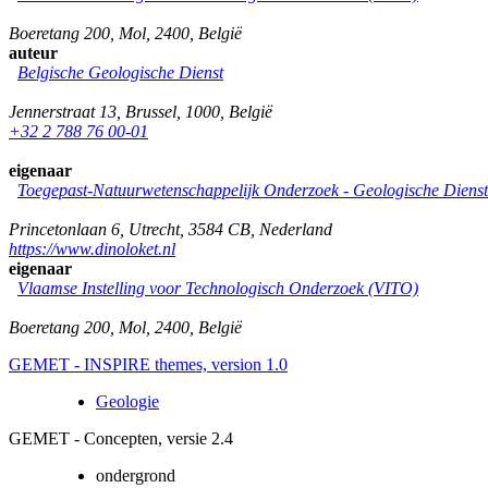
Boeretang 200
,
Mol
,
2400
,
België
auteur
Belgische Geologische Dienst
Jennerstraat 13
,
Brussel
,
1000
,
België
+32 2 788 76 00-01
eigenaar
Toegepast-Natuurwetenschappelijk Onderzoek - Geologische Diens
Princetonlaan 6
,
Utrecht
,
3584 CB
,
Nederland
https://www.dinoloket.nl
eigenaar
Vlaamse Instelling voor Technologisch Onderzoek (VITO)
Boeretang 200
,
Mol
,
2400
,
België
GEMET - INSPIRE themes, version 1.0
Geologie
GEMET - Concepten, versie 2.4
ondergrond