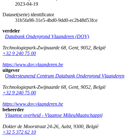
2023-04-19
Dataset(serie) identificator
31b5fa98-31e5-4bd0-9dd0-ec2b48d53fce
verdeler
Databank Ondergrond Vlaanderen (DOV)
Technologiepark-Zwijnaarde 68
,
Gent
,
9052
,
België
+32 9 240 75 00
https://www.dov.vlaanderen.be
uitgever
Ondersteunend Centrum Databank Ondergrond Vlaanderen
Technologiepark-Zwijnaarde 68
,
Gent
,
9052
,
België
+32 9 240 75 00
https://www.dov.vlaanderen.be
beheerder
Vlaamse overheid - Vlaamse MilieuMaatschappij
Dokter de Moorstraat 24-26
,
Aalst
,
9300
,
België
+32 5 372 62 10