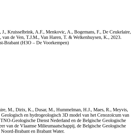
a, J., Kruisselbrink, A.F., Menkovic, A., Bogemans, F., De Ceukelaire,
, van de Ven, T.J.M., Van Haren, T. & Welkenhuysen, K., 2023.
est-Brabant (H3O – De Voorkempen)
elaire, M., Dirix, K., Dusar, M., Hummelman, H.J., Maes, R., Meyvis,
3. Geologisch en hydrogeologisch 3D model van het Cenozoïcum van
 TNO-Geologische Dienst Nederland en de Belgische Geologische
eer van de Vlaamse Milieumaatschappij, de Belgische Geologische
e Noord-Brabant en Brabant Water.