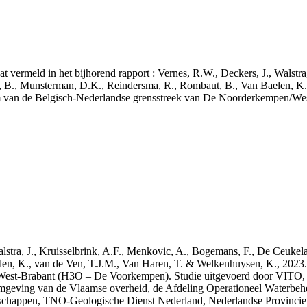
aat vermeld in het bijhorend rapport : Vernes, R.W., Deckers, J., Walstr
, B., Munsterman, D.K., Reindersma, R., Rombaut, B., Van Baelen, K.
m van de Belgisch-Nederlandse grensstreek van De Noorderkempen/W
 Walstra, J., Kruisselbrink, A.F., Menkovic, A., Bogemans, F., De Ceuk
len, K., van de Ven, T.J.M., Van Haren, T. & Welkenhuysen, K., 202
West-Brabant (H3O – De Voorkempen). Studie uitgevoerd door VITO,
mgeving van de Vlaamse overheid, de Afdeling Operationeel Waterbeh
enschappen, TNO-Geologische Dienst Nederland, Nederlandse Provinci