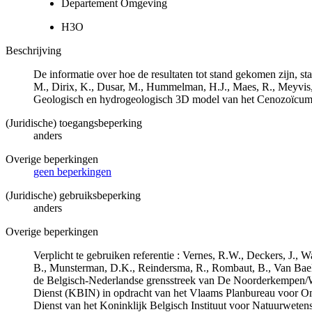
Departement Omgeving
H3O
Beschrijving
De informatie over hoe de resultaten tot stand gekomen zijn, st
M., Dirix, K., Dusar, M., Hummelman, H.J., Maes, R., Meyvis
Geologisch en hydrogeologisch 3D model van het Cenozoïcu
(Juridische) toegangsbeperking
anders
Overige beperkingen
geen beperkingen
(Juridische) gebruiksbeperking
anders
Overige beperkingen
Verplicht te gebruiken referentie : Vernes, R.W., Deckers, J.,
B., Munsterman, D.K., Reindersma, R., Rombaut, B., Van Bae
de Belgisch-Nederlandse grensstreek van De Noorderkempen/
Dienst (KBIN) in opdracht van het Vlaams Planbureau voor O
Dienst van het Koninklijk Belgisch Instituut voor Natuurwet