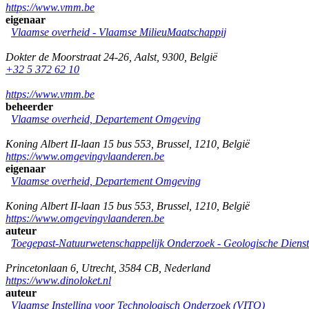
https://www.vmm.be
eigenaar
Vlaamse overheid - Vlaamse MilieuMaatschappij
Dokter de Moorstraat 24-26
,
Aalst
,
9300
,
België
+32 5 372 62 10
https://www.vmm.be
beheerder
Vlaamse overheid, Departement Omgeving
Koning Albert II-laan 15 bus 553
,
Brussel
,
1210
,
België
https://www.omgevingvlaanderen.be
eigenaar
Vlaamse overheid, Departement Omgeving
Koning Albert II-laan 15 bus 553
,
Brussel
,
1210
,
België
https://www.omgevingvlaanderen.be
auteur
Toegepast-Natuurwetenschappelijk Onderzoek - Geologische Diens
Princetonlaan 6
,
Utrecht
,
3584 CB
,
Nederland
https://www.dinoloket.nl
auteur
Vlaamse Instelling voor Technologisch Onderzoek (VITO)