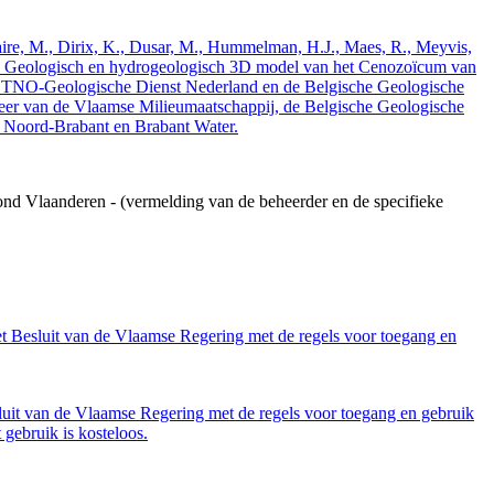
elaire, M., Dirix, K., Dusar, M., Hummelman, H.J., Maes, R., Meyvis,
3. Geologisch en hydrogeologisch 3D model van het Cenozoïcum van
 TNO-Geologische Dienst Nederland en de Belgische Geologische
eer van de Vlaamse Milieumaatschappij, de Belgische Geologische
e Noord-Brabant en Brabant Water.
ond Vlaanderen - (vermelding van de beheerder en de specifieke
et Besluit van de Vlaamse Regering met de regels voor toegang en
luit van de Vlaamse Regering met de regels voor toegang en gebruik
gebruik is kosteloos.