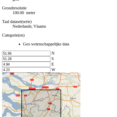
Grondresolutie
100.00 meter
Taal dataset(serie)
Nederlands; Vlaams
Categorie(en)
Geo wetenschappelijke data
N
S
E
W