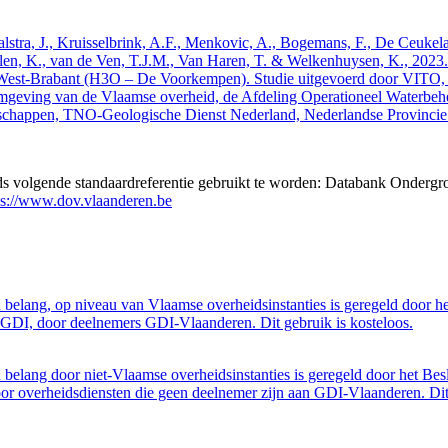
 Walstra, J., Kruisselbrink, A.F., Menkovic, A., Bogemans, F., De Ceuk
len, K., van de Ven, T.J.M., Van Haren, T. & Welkenhuysen, K., 202
West-Brabant (H3O – De Voorkempen). Studie uitgevoerd door VITO,
mgeving van de Vlaamse overheid, de Afdeling Operationeel Waterbeh
enschappen, TNO-Geologische Dienst Nederland, Nederlandse Provinci
eds volgende standaardreferentie gebruikt te worden: Databank Ondergr
ps://www.dov.vlaanderen.be
belang, op niveau van Vlaamse overheidsinstanties is geregeld door h
GDI, door deelnemers GDI-Vlaanderen. Dit gebruik is kosteloos.
belang door niet-Vlaamse overheidsinstanties is geregeld door het Bes
 overheidsdiensten die geen deelnemer zijn aan GDI-Vlaanderen. Dit 