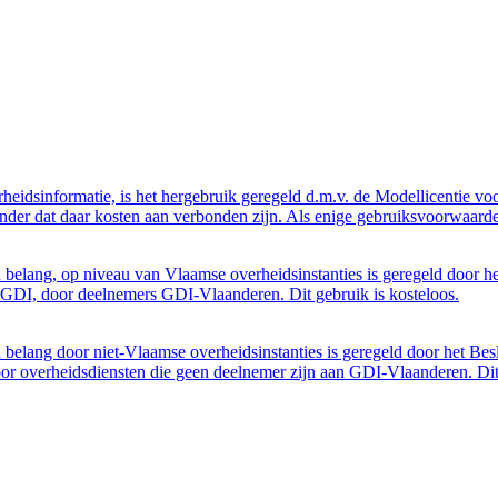
eidsinformatie, is het hergebruik geregeld d.m.v. de Modellicentie voor
nder dat daar kosten aan verbonden zijn. Als enige gebruiksvoorwaarde
belang, op niveau van Vlaamse overheidsinstanties is geregeld door h
GDI, door deelnemers GDI-Vlaanderen. Dit gebruik is kosteloos.
belang door niet-Vlaamse overheidsinstanties is geregeld door het Bes
 overheidsdiensten die geen deelnemer zijn aan GDI-Vlaanderen. Dit 