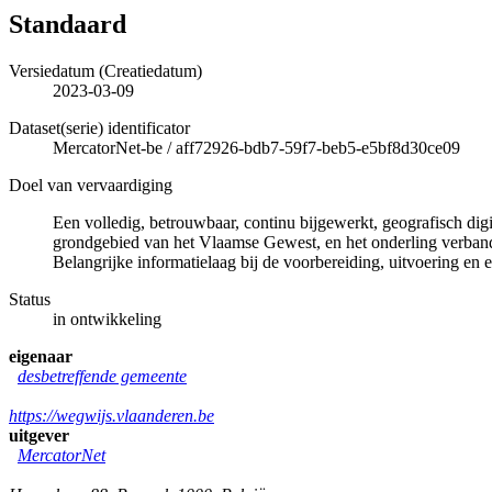
Standaard
Versiedatum (Creatiedatum)
2023-03-09
Dataset(serie) identificator
MercatorNet-be
/
aff72926-bdb7-59f7-beb5-e5bf8d30ce09
Doel van vervaardiging
Een volledig, betrouwbaar, continu bijgewerkt, geografisch di
grondgebied van het Vlaamse Gewest, en het onderling verband 
Belangrijke informatielaag bij de voorbereiding, uitvoering en e
Status
in ontwikkeling
eigenaar
desbetreffende gemeente
https://wegwijs.vlaanderen.be
uitgever
MercatorNet