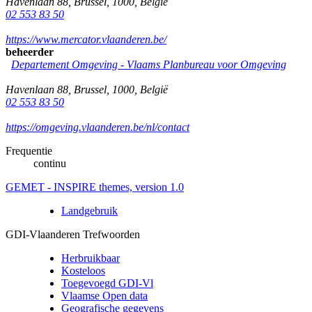
Havenlaan 88
,
Brussel
,
1000
,
België
02 553 83 50
https://www.mercator.vlaanderen.be/
beheerder
Departement Omgeving - Vlaams Planbureau voor Omgeving
Havenlaan 88
,
Brussel
,
1000
,
België
02 553 83 50
https://omgeving.vlaanderen.be/nl/contact
Frequentie
continu
GEMET - INSPIRE themes, version 1.0
Landgebruik
GDI-Vlaanderen Trefwoorden
Herbruikbaar
Kosteloos
Toegevoegd GDI-Vl
Vlaamse Open data
Geografische gegevens