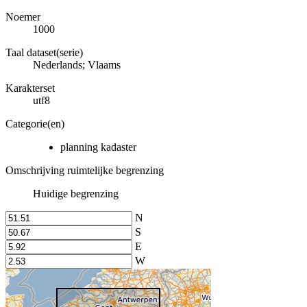
Noemer
1000
Taal dataset(serie)
Nederlands; Vlaams
Karakterset
utf8
Categorie(en)
planning kadaster
Omschrijving ruimtelijke begrenzing
Huidige begrenzing
N
S
E
W