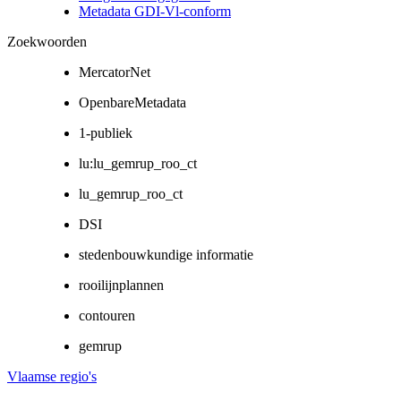
Metadata GDI-Vl-conform
Zoekwoorden
MercatorNet
OpenbareMetadata
1-publiek
lu:lu_gemrup_roo_ct
lu_gemrup_roo_ct
DSI
stedenbouwkundige informatie
rooilijnplannen
contouren
gemrup
Vlaamse regio's