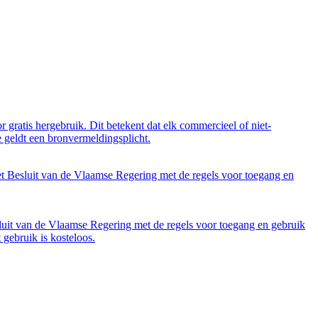
 gratis hergebruik. Dit betekent dat elk commercieel of niet-
 geldt een bronvermeldingsplicht.
et Besluit van de Vlaamse Regering met de regels voor toegang en
luit van de Vlaamse Regering met de regels voor toegang en gebruik
gebruik is kosteloos.