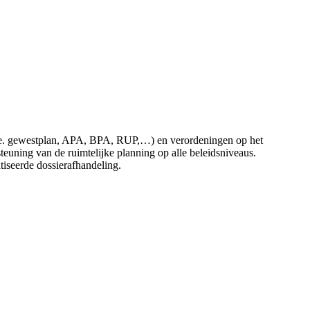
 (i.e. gewestplan, APA, BPA, RUP,…) en verordeningen op het
uning van de ruimtelijke planning op alle beleidsniveaus.
atiseerde dossierafhandeling.