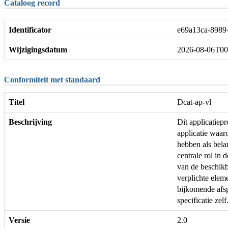
Cataloog record
Identificator
e69a13ca-8989
Wijzigingsdatum
2026-08-06T00
Conformiteit met standaard
Titel
Dcat-ap-vl
Beschrijving
Dit applicatie
applicatie waar
hebben als bela
centrale rol in 
van de beschikb
verplichte ele
bijkomende afs
specificatie zelf
Versie
2.0