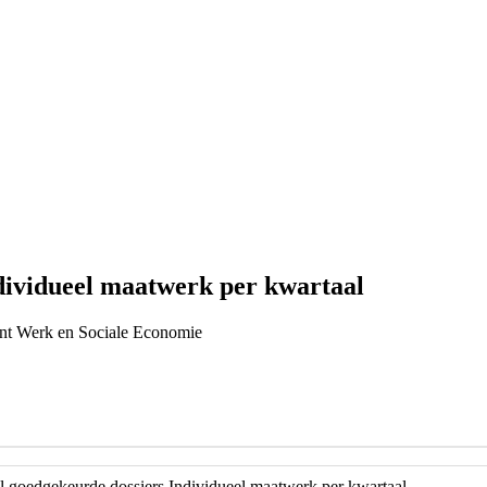
dividueel maatwerk per kwartaal
ent Werk en Sociale Economie
 goedgekeurde dossiers Individueel maatwerk per kwartaal