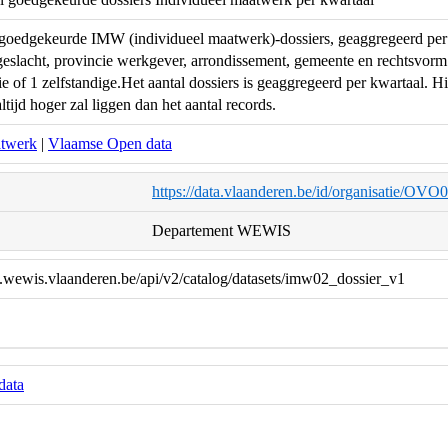
 goedgekeurde IMW (individueel maatwerk)-dossiers, geaggregeerd per 
, geslacht, provincie werkgever, arrondissement, gemeente en rechtsv
ie of 1 zelfstandige.Het aantal dossiers is geaggregeerd per kwartaal. 
altijd hoger zal liggen dan het aantal records.
atwerk
|
Vlaamse Open data
https://data.vlaanderen.be/id/organisatie/OV
Departement WEWIS
a.wewis.vlaanderen.be/api/v2/catalog/datasets/imw02_dossier_v1
data