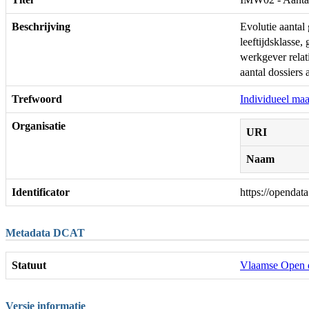
Beschrijving
Evolutie aantal
leeftijdsklasse
werkgever relat
aantal dossiers 
Trefwoord
Individueel ma
Organisatie
URI
Naam
Identificator
https://opendat
Metadata DCAT
Statuut
Vlaamse Open 
Versie informatie