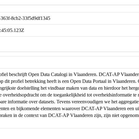
-363f-8cb2-33f5d9df1345
:45:05.123Z
profiel beschrijft Open Data Catalogi in Vlaanderen. DCAT-AP Vlaand
op dit profiel betrekking heeft is een Open Data Portaal in Vlaanderen
ngrijkste doelstelling het vindbaar maken van data en hierdoor het herg
de overheidsopdracht om de toegankelijkheid tot overheidsinformatie te r
are informatie over datasets. Tevens vereenvoudigen we het aggregati
menten en bijkomende elementen waarover DCAT-AP Vlaanderen een uit
praken in de context van DCAT-AP Vlaanderen zijn, zijn niet opgeno
.