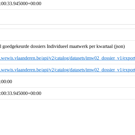
:00:33.945000+00:00
 goedgekeurde dossiers Individueel maatwerk per kwartaal (json)
a.wewis.vlaanderen.be/api/v2/catalog/datasets/imw02_dossier_v1/export
a.wewis.vlaanderen.be/api/v2/catalog/datasets/imw02_dossier_v1/export
:00:00
:00:33.945000+00:00