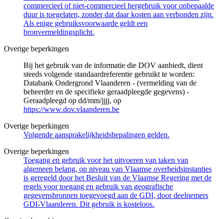
commercieel of niet-commercieel hergebruik voor onbepaalde
duur is toegelaten, zonder dat daar kosten aan verbonden zijn.
Als enige gebruiksvoorwaarde geldt een
bronvermeldingsplicht.
Overige beperkingen
Bij het gebruik van de informatie die DOV aanbiedt, dient
steeds volgende standaardreferentie gebruikt te worden:
Databank Ondergrond Vlaanderen - (vermelding van de
beheerder en de specifieke geraadpleegde gegevens) -
Geraadpleegd op dd/mm/jjjj, op
https://www.dov.vlaanderen.be
Overige beperkingen
Volgende aansprakelijkheidsbepalingen gelden.
Overige beperkingen
Toegang en gebruik voor het uitvoeren van taken van
algemeen belang, op niveau van Vlaamse overheidsinstanties
is geregeld door het Besluit van de Vlaamse Regering met de
regels voor toegang en gebruik van geografische
gegevensbronnen toegevoegd aan de GDI, door deelnemers
GDI-Vlaanderen. Dit gebruik is kosteloos.