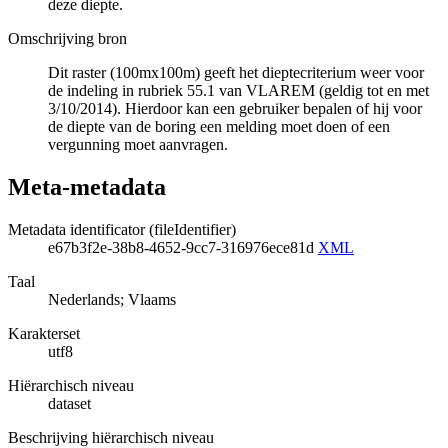
deze diepte.
Omschrijving bron
Dit raster (100mx100m) geeft het dieptecriterium weer voor
de indeling in rubriek 55.1 van VLAREM (geldig tot en met
3/10/2014). Hierdoor kan een gebruiker bepalen of hij voor
de diepte van de boring een melding moet doen of een
vergunning moet aanvragen.
Meta-metadata
Metadata identificator (fileIdentifier)
e67b3f2e-38b8-4652-9cc7-316976ece81d
XML
Taal
Nederlands; Vlaams
Karakterset
utf8
Hiërarchisch niveau
dataset
Beschrijving hiërarchisch niveau