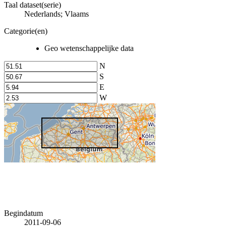
Taal dataset(serie)
Nederlands; Vlaams
Categorie(en)
Geo wetenschappelijke data
N
S
E
W
Begindatum
2011-09-06