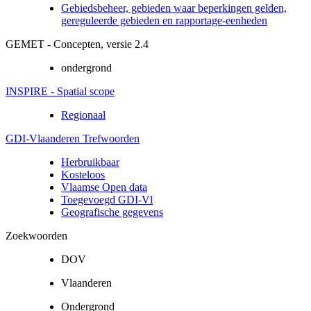
Gebiedsbeheer, gebieden waar beperkingen gelden,
gereguleerde gebieden en rapportage-eenheden
GEMET - Concepten, versie 2.4
ondergrond
INSPIRE - Spatial scope
Regionaal
GDI-Vlaanderen Trefwoorden
Herbruikbaar
Kosteloos
Vlaamse Open data
Toegevoegd GDI-Vl
Geografische gegevens
Zoekwoorden
DOV
Vlaanderen
Ondergrond