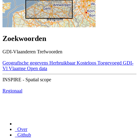
Zoekwoorden
GDI-Vlaanderen Trefwoorden
Geografische gegevens
Herbruikbaar
Kosteloos
Toegevoegd GDI-
Vl
Vlaamse Open data
INSPIRE - Spatial scope
Regionaal
Over
Github