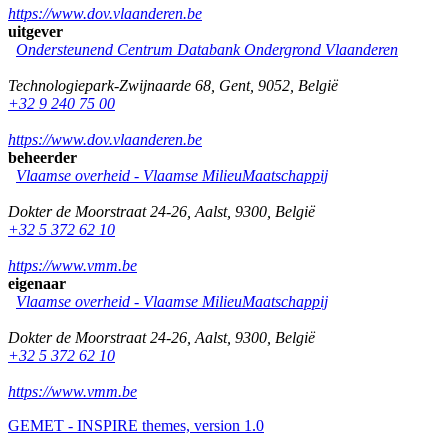
https://www.dov.vlaanderen.be
uitgever
Ondersteunend Centrum Databank Ondergrond Vlaanderen
Technologiepark-Zwijnaarde 68
,
Gent
,
9052
,
België
+32 9 240 75 00
https://www.dov.vlaanderen.be
beheerder
Vlaamse overheid - Vlaamse MilieuMaatschappij
Dokter de Moorstraat 24-26
,
Aalst
,
9300
,
België
+32 5 372 62 10
https://www.vmm.be
eigenaar
Vlaamse overheid - Vlaamse MilieuMaatschappij
Dokter de Moorstraat 24-26
,
Aalst
,
9300
,
België
+32 5 372 62 10
https://www.vmm.be
GEMET - INSPIRE themes, version 1.0