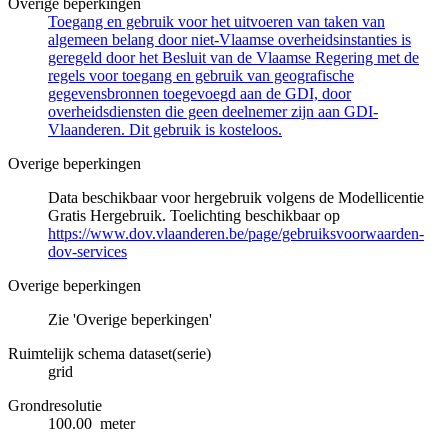
Overige beperkingen
Toegang en gebruik voor het uitvoeren van taken van
algemeen belang door niet-Vlaamse overheidsinstanties is
geregeld door het Besluit van de Vlaamse Regering met de
regels voor toegang en gebruik van geografische
gegevensbronnen toegevoegd aan de GDI, door
overheidsdiensten die geen deelnemer zijn aan GDI-
Vlaanderen. Dit gebruik is kosteloos.
Overige beperkingen
Data beschikbaar voor hergebruik volgens de Modellicentie
Gratis Hergebruik. Toelichting beschikbaar op
https://www.dov.vlaanderen.be/page/gebruiksvoorwaarden-
dov-services
Overige beperkingen
Zie 'Overige beperkingen'
Ruimtelijk schema dataset(serie)
grid
Grondresolutie
100.00 meter