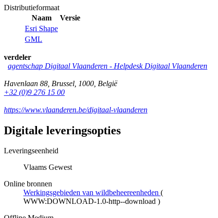
Distributieformaat
Naam
Versie
Esri Shape
GML
verdeler
agentschap Digitaal Vlaanderen -
Helpdesk Digitaal Vlaanderen
Havenlaan 88
,
Brussel
,
1000
,
België
+32 (0)9 276 15 00
https://www.vlaanderen.be/digitaal-vlaanderen
Digitale leveringsopties
Leveringseenheid
Vlaams Gewest
Online bronnen
Werkingsgebieden van wildbeheereenheden
(
WWW:DOWNLOAD-1.0-http--download
)
Offline Medium