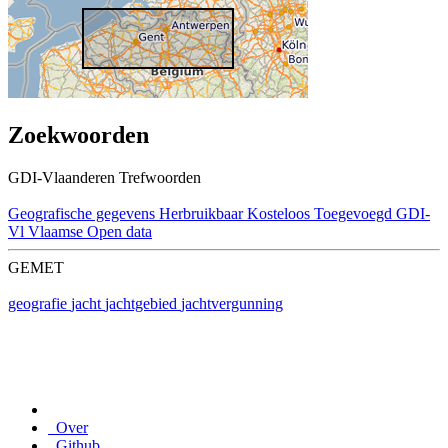
Zoekwoorden
GDI-Vlaanderen Trefwoorden
Geografische gegevens
Herbruikbaar
Kosteloos
Toegevoegd GDI-
Vl
Vlaamse Open data
GEMET
geografie
jacht
jachtgebied
jachtvergunning
Over
Github