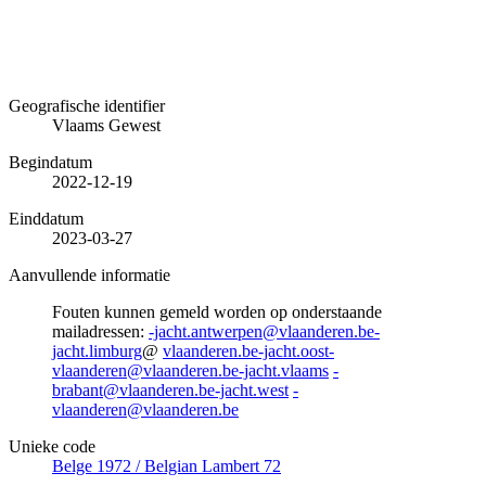
Geografische identifier
Vlaams Gewest
Begindatum
2022-12-19
Einddatum
2023-03-27
Aanvullende informatie
Fouten kunnen gemeld worden op onderstaande
mailadressen:
-jacht.antwerpen@vlaanderen.be-
jacht.limburg
@
vlaanderen.be-jacht.oost-
vlaanderen@vlaanderen.be-jacht.vlaams
-
brabant@vlaanderen.be-jacht.west
-
vlaanderen@vlaanderen.be
Unieke code
Belge 1972 / Belgian Lambert 72