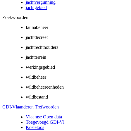
jachtvergunning
jachtgebied
Zoekwoorden
faunabeheer
jachtdecreet
jachtrechthouders
jachtterrein
werkingsgebied
wildbeheer
wildbeheereenheden
wildbestand
GDI-Vlaanderen Trefwoorden
Vlaamse Open data
Toegevoegd GDI-Vl
Kosteloos