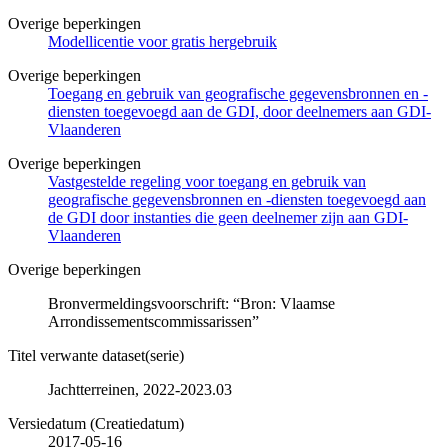
Overige beperkingen
Modellicentie voor gratis hergebruik
Overige beperkingen
Toegang en gebruik van geografische gegevensbronnen en -
diensten toegevoegd aan de GDI, door deelnemers aan GDI-
Vlaanderen
Overige beperkingen
Vastgestelde regeling voor toegang en gebruik van
geografische gegevensbronnen en -diensten toegevoegd aan
de GDI door instanties die geen deelnemer zijn aan GDI-
Vlaanderen
Overige beperkingen
Bronvermeldingsvoorschrift: “Bron: Vlaamse
Arrondissementscommissarissen”
Titel verwante dataset(serie)
Jachtterreinen, 2022-2023.03
Versiedatum (Creatiedatum)
2017-05-16