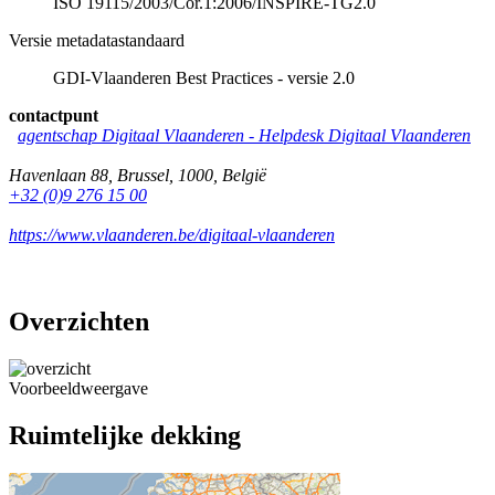
ISO 19115/2003/Cor.1:2006/INSPIRE-TG2.0
Versie metadatastandaard
GDI-Vlaanderen Best Practices - versie 2.0
contactpunt
agentschap Digitaal Vlaanderen -
Helpdesk Digitaal Vlaanderen
Havenlaan 88
,
Brussel
,
1000
,
België
+32 (0)9 276 15 00
https://www.vlaanderen.be/digitaal-vlaanderen
Overzichten
Voorbeeldweergave
Ruimtelijke dekking