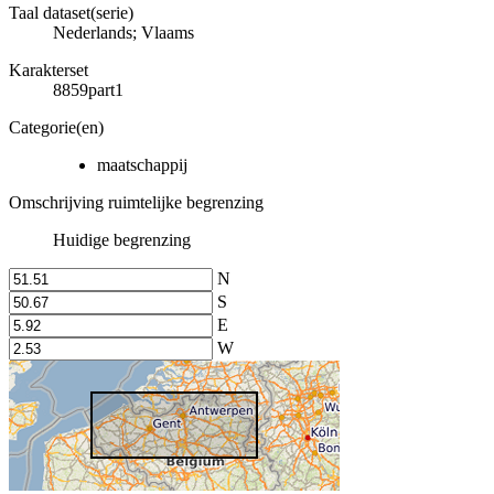
Taal dataset(serie)
Nederlands; Vlaams
Karakterset
8859part1
Categorie(en)
maatschappij
Omschrijving ruimtelijke begrenzing
Huidige begrenzing
N
S
E
W