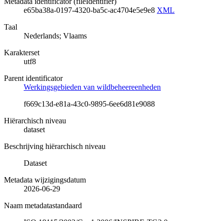
Metadata identificator (fileIdentifier)
e65ba38a-0197-4320-ba5c-ac4704e5e9e8
XML
Taal
Nederlands; Vlaams
Karakterset
utf8
Parent identificator
Werkingsgebieden van wildbeheereenheden
f669c13d-e81a-43c0-9895-6ee6d81e9088
Hiërarchisch niveau
dataset
Beschrijving hiërarchisch niveau
Dataset
Metadata wijzigingsdatum
2026-06-29
Naam metadatastandaard