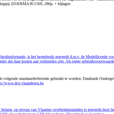
appij 2018/RMA/R/1569, 286p. + bijlagen
eidsinformatie, is het hergebruik geregeld d.m.v. de Modellicentie voor
nder dat daar kosten aan verbonden zijn. Als enige gebruiksvoorwaarde
eds volgende standaardreferentie gebruikt te worden: Databank Ondergr
ps://www.dov.vlaanderen.be
belang, op niveau van Vlaamse overheidsinstanties is geregeld door h