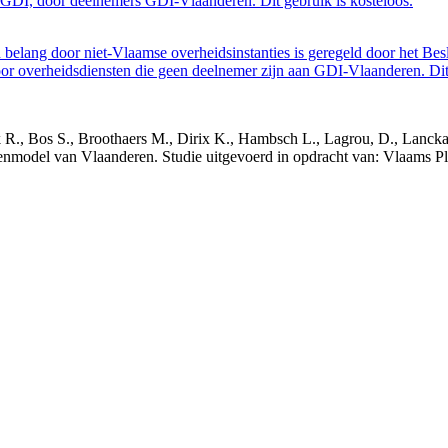
GDI, door deelnemers GDI-Vlaanderen. Dit gebruik is kosteloos.
belang door niet-Vlaamse overheidsinstanties is geregeld door het Bes
 overheidsdiensten die geen deelnemer zijn aan GDI-Vlaanderen. Dit 
nck R., Bos S., Broothaers M., Dirix K., Hambsch L., Lagrou, D., Lanck
nmodel van Vlaanderen. Studie uitgevoerd in opdracht van: Vlaams