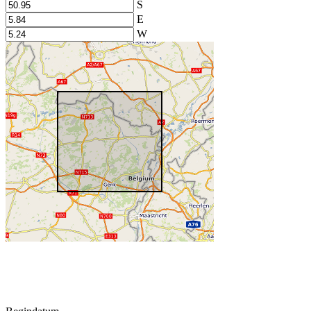
S
E
W