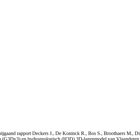
t bijgaand rapport Deckers J., De Koninck R., Bos S., Broothaers M., Di
 (G3Dv3) en hydrogeologisch (H3D) 3D-lagenmodel van Vlaanderen. S