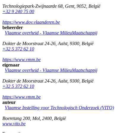
Technologiepark-Zwijnaarde 68
,
Gent
,
9052
,
België
+32 9 240 75 00
https://www.dov.vlaanderen.be
beheerder
Vlaamse overheid - Vlaamse MilieuMaatschappij
Dokter de Moorstraat 24-26
,
Aalst
,
9300
,
België
+32 5 372 62 10
https://www.vmm.be
eigenaar
Vlaamse overheid - Vlaamse MilieuMaatschappij
Dokter de Moorstraat 24-26
,
Aalst
,
9300
,
België
+32 5 372 62 10
https://www.vmm.be
auteur
Vlaamse Instelling voor Technologisch Onderzoek (VITO)
Boeretang 200
,
Mol
,
2400
,
België
www.vito.be