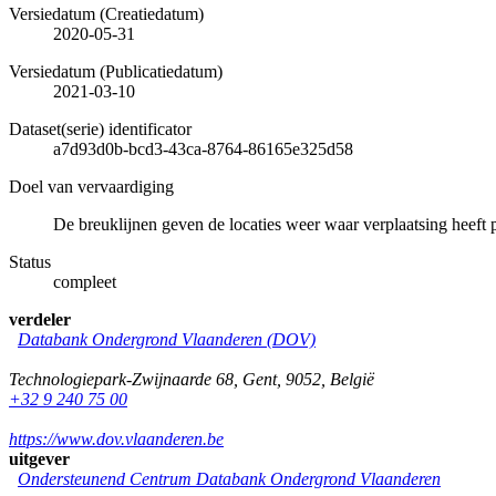
Versiedatum (Creatiedatum)
2020-05-31
Versiedatum (Publicatiedatum)
2021-03-10
Dataset(serie) identificator
a7d93d0b-bcd3-43ca-8764-86165e325d58
Doel van vervaardiging
De breuklijnen geven de locaties weer waar verplaatsing heeft 
Status
compleet
verdeler
Databank Ondergrond Vlaanderen (DOV)
Technologiepark-Zwijnaarde 68
,
Gent
,
9052
,
België
+32 9 240 75 00
https://www.dov.vlaanderen.be
uitgever
Ondersteunend Centrum Databank Ondergrond Vlaanderen