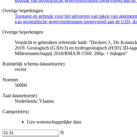
gebruik van geografische gegevensbronnen toegevoegd aan de 
Overige beperkingen
Toegang en gebruik voor het uitvoeren van taken van algemeen 
van geografische gegevensbronnen toegevoegd aan de GDI, door
Overige beperkingen
Verplicht te gebruiken referentie luidt: "Deckers J., De Koni
2019. Geologisch (G3Dv3) en hydrogeologisch (H3D) 3D-lage
Milieumaatschappij 2018/RMA/R/1569, 286p. + bijlagen"
Ruimtelijk schema dataset(serie)
vector
Noemer
50000
Taal dataset(serie)
Nederlands; Vlaams
Categorie(en)
Geo wetenschappelijke data
N