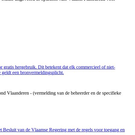
 gratis hergebruik. Dit betekent dat elk commercieel of niet-
 geldt een bronvermeldingsplicht.
ond Vlaanderen - (vermelding van de beheerder en de specifieke
et Besluit van de Vlaamse Regering met de regels voor toegang en