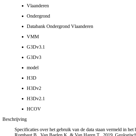
Vlaanderen
Ondergrond
Databank Ondergrond Vlaanderen
VMM
G3Dv3.1
G3Dv3
model
H3D
H3Dv2
H3Dv2.1
HCOV
Beschrijving
Specificaties over het gebruik van de data staan vermeld in he
Rombaut B., Van Baelen K. & Van Haren T., 2019. Geologisch