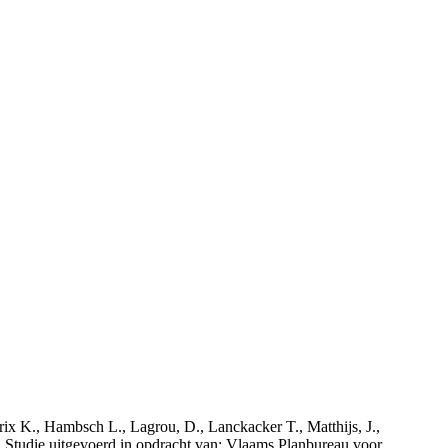
rix K., Hambsch L., Lagrou, D., Lanckacker T., Matthijs, J.,
tudie uitgevoerd in opdracht van: Vlaams Planbureau voor