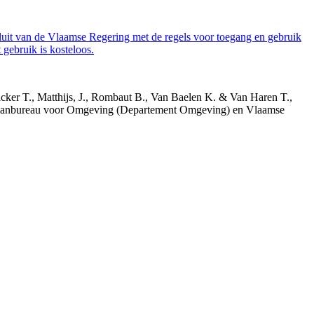
luit van de Vlaamse Regering met de regels voor toegang en gebruik
gebruik is kosteloos.
acker T., Matthijs, J., Rombaut B., Van Baelen K. & Van Haren T.,
 Planbureau voor Omgeving (Departement Omgeving) en Vlaamse