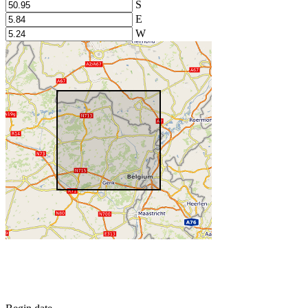
S
E
W