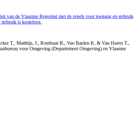
luit van de Vlaamse Regering met de regels voor toegang en gebruik
gebruik is kosteloos.
acker T., Matthijs, J., Rombaut B., Van Baelen K. & Van Haren T.,
 Planbureau voor Omgeving (Departement Omgeving) en Vlaamse