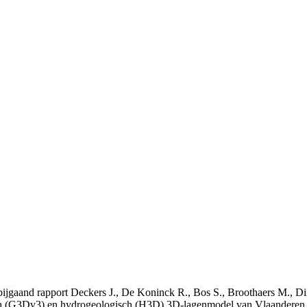
t bijgaand rapport Deckers J., De Koninck R., Bos S., Broothaers M., Di
 (G3Dv3) en hydrogeologisch (H3D) 3D-lagenmodel van Vlaanderen. S