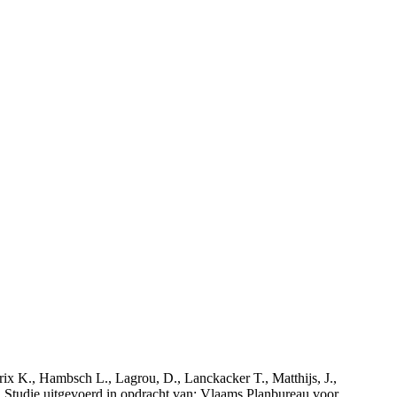
rix K., Hambsch L., Lagrou, D., Lanckacker T., Matthijs, J.,
tudie uitgevoerd in opdracht van: Vlaams Planbureau voor