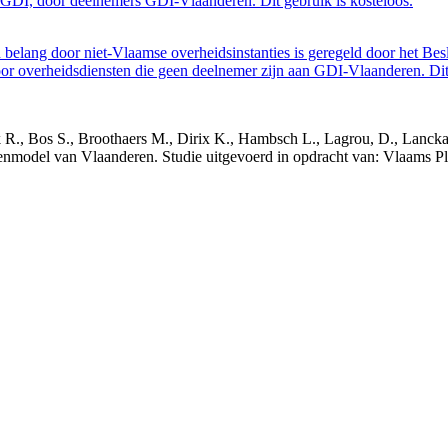
GDI, door deelnemers GDI-Vlaanderen. Dit gebruik is kosteloos.
belang door niet-Vlaamse overheidsinstanties is geregeld door het Bes
 overheidsdiensten die geen deelnemer zijn aan GDI-Vlaanderen. Dit 
nck R., Bos S., Broothaers M., Dirix K., Hambsch L., Lagrou, D., Lanck
nmodel van Vlaanderen. Studie uitgevoerd in opdracht van: Vlaams