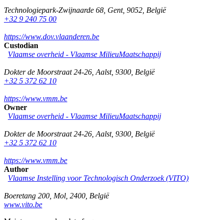
Technologiepark-Zwijnaarde 68
,
Gent
,
9052
,
België
+32 9 240 75 00
https://www.dov.vlaanderen.be
Custodian
Vlaamse overheid - Vlaamse MilieuMaatschappij
Dokter de Moorstraat 24-26
,
Aalst
,
9300
,
België
+32 5 372 62 10
https://www.vmm.be
Owner
Vlaamse overheid - Vlaamse MilieuMaatschappij
Dokter de Moorstraat 24-26
,
Aalst
,
9300
,
België
+32 5 372 62 10
https://www.vmm.be
Author
Vlaamse Instelling voor Technologisch Onderzoek (VITO)
Boeretang 200
,
Mol
,
2400
,
België
www.vito.be