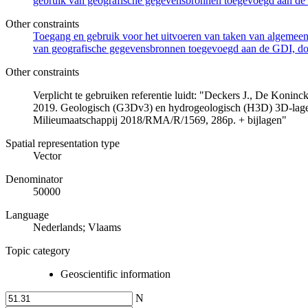
gebruik van geografische gegevensbronnen toegevoegd aan de 
Other constraints
Toegang en gebruik voor het uitvoeren van taken van algemeen 
van geografische gegevensbronnen toegevoegd aan de GDI, door
Other constraints
Verplicht te gebruiken referentie luidt: "Deckers J., De Koni
2019. Geologisch (G3Dv3) en hydrogeologisch (H3D) 3D-lage
Milieumaatschappij 2018/RMA/R/1569, 286p. + bijlagen"
Spatial representation type
Vector
Denominator
50000
Language
Nederlands; Vlaams
Topic category
Geoscientific information
N