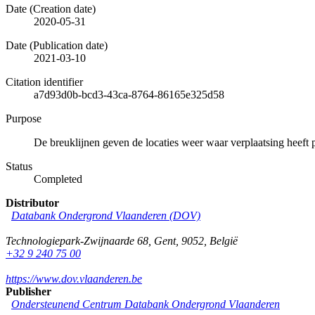
Date (Creation date)
2020-05-31
Date (Publication date)
2021-03-10
Citation identifier
a7d93d0b-bcd3-43ca-8764-86165e325d58
Purpose
De breuklijnen geven de locaties weer waar verplaatsing heeft 
Status
Completed
Distributor
Databank Ondergrond Vlaanderen (DOV)
Technologiepark-Zwijnaarde 68
,
Gent
,
9052
,
België
+32 9 240 75 00
https://www.dov.vlaanderen.be
Publisher
Ondersteunend Centrum Databank Ondergrond Vlaanderen