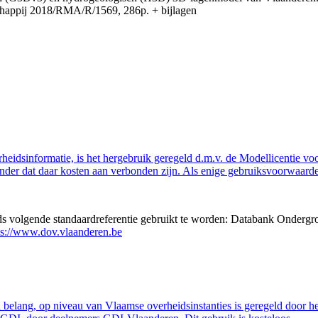
appij 2018/RMA/R/1569, 286p. + bijlagen
eidsinformatie, is het hergebruik geregeld d.m.v. de Modellicentie voor
nder dat daar kosten aan verbonden zijn. Als enige gebruiksvoorwaarde
eds volgende standaardreferentie gebruikt te worden: Databank Ondergr
ps://www.dov.vlaanderen.be
belang, op niveau van Vlaamse overheidsinstanties is geregeld door h