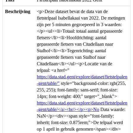
Beschrijving
<p>Deze dataset bevat de data van de
fietstelpaal Isabellakaai van 2022. De metingen
zijn per 5 minuten gegroepeerd in 3 waarden:
</p><ul><li>Totaal: totaal aantal gepasseerde
fietsers</li><li>Hoofdrichting: aantal
gepasseerde fietsers van Citadellaan naar
Stalhof</li><li>Tegenrichting: aantal
gepasseerde fietsers van Stalhof naar
Citadellaan</li></ul><p>Locatie van de
telpaal: <a href="
https://data.stad.gent/explore/dataset/fietstelpalen
-gent/table/"
style="background-color: rgb(255,
255, 255); font-family: sans-serif; font-size:
14px; font-weight: 400;" target="_blank">
https://data.stad.gent/explore/dataset/fietstelpalen
-gent/table/</a><br/></p><p>No
Data waarde:
NaN</p><div><span style="font-family:
inherit; font-size: 0.875rem;">De telpaal werd
op 1 april in gebruik genomen</span></div>