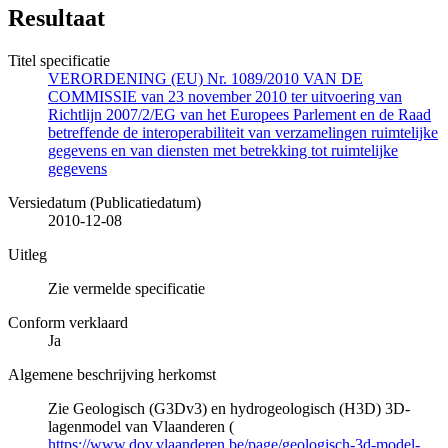
Resultaat
Titel specificatie
VERORDENING (EU) Nr. 1089/2010 VAN DE
COMMISSIE van 23 november 2010 ter uitvoering van
Richtlijn 2007/2/EG van het Europees Parlement en de Raad
betreffende de interoperabiliteit van verzamelingen ruimtelijke
gegevens en van diensten met betrekking tot ruimtelijke
gegevens
Versiedatum (Publicatiedatum)
2010-12-08
Uitleg
Zie vermelde specificatie
Conform verklaard
Ja
Algemene beschrijving herkomst
Zie Geologisch (G3Dv3) en hydrogeologisch (H3D) 3D-
lagenmodel van Vlaanderen (
https://www.dov.vlaanderen.be/page/geologisch-3d-model-