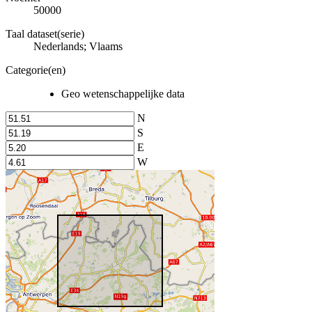
50000
Taal dataset(serie)
Nederlands; Vlaams
Categorie(en)
Geo wetenschappelijke data
N
S
E
W