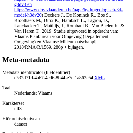
g3dv3 en
https://www.dov.vlaanderen.be/page/hydrogeologisch-3d-
model-h3dv20
) Deckers J., De Koninck R., Bos S.,
Broothaers M., Dirix K., Hambsch L., Lagrou, D.,
Lanckacker T., Matthijs, J., Rombaut B., Van Baelen K. &
Van Haren T., 2019. Studie uitgevoerd in opdracht van:
Vlaams Planbureau voor Omgeving (Departement
Omgeving) en Vlaamse Milieumaatschappij
2018/RMA/R/1569, 286p + bijlagen.
Meta-metadata
Metadata identificator (fileIdentifier)
e532d71d-4a67-4ed6-8b44-e7ef1a862c54
XML
Taal
Nederlands; Vlaams
Karakterset
utf8
Hiërarchisch niveau
dataset