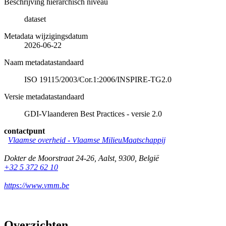
Beschrijving hiërarchisch niveau
dataset
Metadata wijzigingsdatum
2026-06-22
Naam metadatastandaard
ISO 19115/2003/Cor.1:2006/INSPIRE-TG2.0
Versie metadatastandaard
GDI-Vlaanderen Best Practices - versie 2.0
contactpunt
Vlaamse overheid - Vlaamse MilieuMaatschappij
Dokter de Moorstraat 24-26
,
Aalst
,
9300
,
België
+32 5 372 62 10
https://www.vmm.be
Overzichten