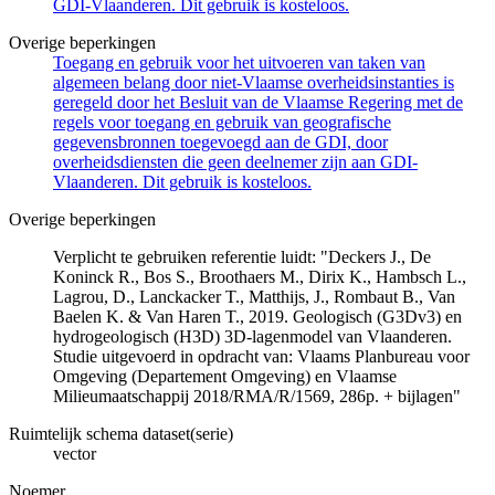
GDI-Vlaanderen. Dit gebruik is kosteloos.
Overige beperkingen
Toegang en gebruik voor het uitvoeren van taken van
algemeen belang door niet-Vlaamse overheidsinstanties is
geregeld door het Besluit van de Vlaamse Regering met de
regels voor toegang en gebruik van geografische
gegevensbronnen toegevoegd aan de GDI, door
overheidsdiensten die geen deelnemer zijn aan GDI-
Vlaanderen. Dit gebruik is kosteloos.
Overige beperkingen
Verplicht te gebruiken referentie luidt: "Deckers J., De
Koninck R., Bos S., Broothaers M., Dirix K., Hambsch L.,
Lagrou, D., Lanckacker T., Matthijs, J., Rombaut B., Van
Baelen K. & Van Haren T., 2019. Geologisch (G3Dv3) en
hydrogeologisch (H3D) 3D-lagenmodel van Vlaanderen.
Studie uitgevoerd in opdracht van: Vlaams Planbureau voor
Omgeving (Departement Omgeving) en Vlaamse
Milieumaatschappij 2018/RMA/R/1569, 286p. + bijlagen"
Ruimtelijk schema dataset(serie)
vector
Noemer