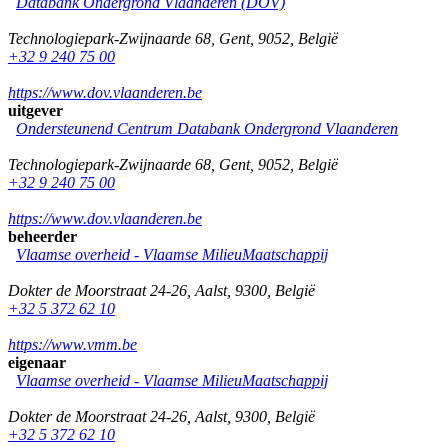
Databank Ondergrond Vlaanderen (DOV)
Technologiepark-Zwijnaarde 68
,
Gent
,
9052
,
België
+32 9 240 75 00
https://www.dov.vlaanderen.be
uitgever
Ondersteunend Centrum Databank Ondergrond Vlaanderen
Technologiepark-Zwijnaarde 68
,
Gent
,
9052
,
België
+32 9 240 75 00
https://www.dov.vlaanderen.be
beheerder
Vlaamse overheid - Vlaamse MilieuMaatschappij
Dokter de Moorstraat 24-26
,
Aalst
,
9300
,
België
+32 5 372 62 10
https://www.vmm.be
eigenaar
Vlaamse overheid - Vlaamse MilieuMaatschappij
Dokter de Moorstraat 24-26
,
Aalst
,
9300
,
België
+32 5 372 62 10