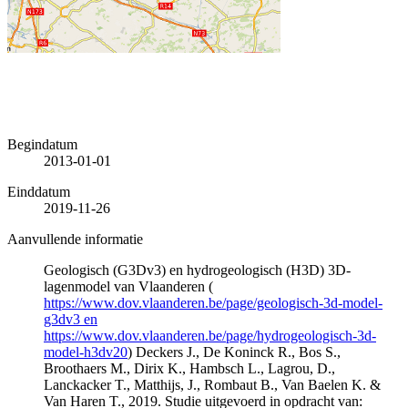
Begindatum
2013-01-01
Einddatum
2019-11-26
Aanvullende informatie
Geologisch (G3Dv3) en hydrogeologisch (H3D) 3D-
lagenmodel van Vlaanderen (
https://www.dov.vlaanderen.be/page/geologisch-3d-model-
g3dv3 en
https://www.dov.vlaanderen.be/page/hydrogeologisch-3d-
model-h3dv20
) Deckers J., De Koninck R., Bos S.,
Broothaers M., Dirix K., Hambsch L., Lagrou, D.,
Lanckacker T., Matthijs, J., Rombaut B., Van Baelen K. &
Van Haren T., 2019. Studie uitgevoerd in opdracht van: