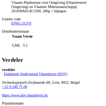
Vlaams Planbureau voor Omgeving (Departement
Omgeving) en Vlaamse Milieumaatschappij
2018/RMA/R/1569, 286p + bijlagen.
Unieke code
EPSG:31370
Distributieformaat
Naam
Versie
GML
3.2
Verdeler
verdeler
Databank Ondergrond Vlaanderen (DOV)
Technologiepark-Zwijnaarde 68
,
Gent
,
9052
,
België
+32 9 240 75 00
https://www.dov.vlaanderen.be
Prijsinformatie