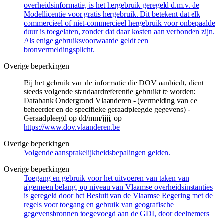
overheidsinformatie, is het hergebruik geregeld d.m.v. de
Modellicentie voor gratis hergebruik. Dit betekent dat elk
commercieel of niet-commercieel hergebruik voor onbepaalde
duur is toegelaten, zonder dat daar kosten aan verbonden zijn.
Als enige gebruiksvoorwaarde geldt een
bronvermeldingsplicht.
Overige beperkingen
Bij het gebruik van de informatie die DOV aanbiedt, dient
steeds volgende standaardreferentie gebruikt te worden:
Databank Ondergrond Vlaanderen - (vermelding van de
beheerder en de specifieke geraadpleegde gegevens) -
Geraadpleegd op dd/mm/jjjj, op
https://www.dov.vlaanderen.be
Overige beperkingen
Volgende aansprakelijkheidsbepalingen gelden.
Overige beperkingen
Toegang en gebruik voor het uitvoeren van taken van
algemeen belang, op niveau van Vlaamse overheidsinstanties
is geregeld door het Besluit van de Vlaamse Regering met de
regels voor toegang en gebruik van geografische
gegevensbronnen toegevoegd aan de GDI, door deelnemers