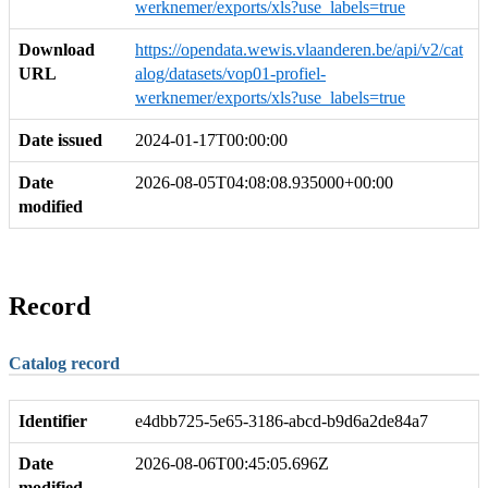
werknemer/exports/xls?use_labels=true
Download
https://opendata.wewis.vlaanderen.be/api/v2/cat
URL
alog/datasets/vop01-profiel-
werknemer/exports/xls?use_labels=true
Date issued
2024-01-17T00:00:00
Date
2026-08-05T04:08:08.935000+00:00
modified
Record
Catalog record
Identifier
e4dbb725-5e65-3186-abcd-b9d6a2de84a7
Date
2026-08-06T00:45:05.696Z
modified