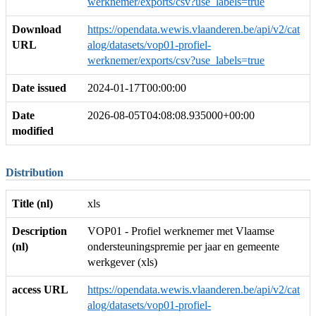
werknemer/exports/csv?use_labels=true
Download
https://opendata.wewis.vlaanderen.be/api/v2/cat
URL
alog/datasets/vop01-profiel-
werknemer/exports/csv?use_labels=true
Date issued
2024-01-17T00:00:00
Date
2026-08-05T04:08:08.935000+00:00
modified
Distribution
Title (nl)
xls
Description
VOP01 - Profiel werknemer met Vlaamse
(nl)
ondersteuningspremie per jaar en gemeente
werkgever (xls)
access URL
https://opendata.wewis.vlaanderen.be/api/v2/cat
alog/datasets/vop01-profiel-