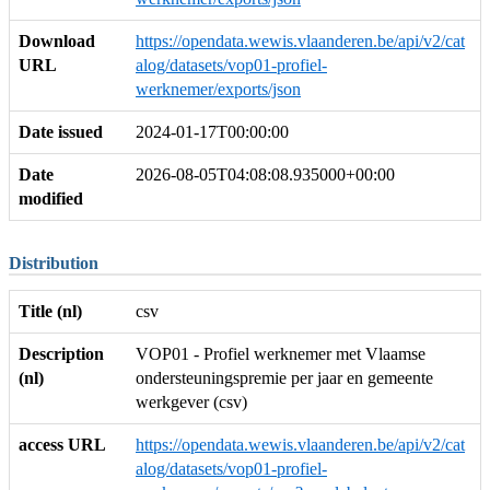
Download
https://opendata.wewis.vlaanderen.be/api/v2/cat
URL
alog/datasets/vop01-profiel-
werknemer/exports/json
Date issued
2024-01-17T00:00:00
Date
2026-08-05T04:08:08.935000+00:00
modified
Distribution
Title (nl)
csv
Description
VOP01 - Profiel werknemer met Vlaamse
(nl)
ondersteuningspremie per jaar en gemeente
werkgever (csv)
access URL
https://opendata.wewis.vlaanderen.be/api/v2/cat
alog/datasets/vop01-profiel-