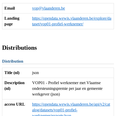
Email
vop@vlaanderen.be
Landing
https://opendata.wewis.vlaanderen.be/explore/da
page
taset/vop01-profiel-werknemer/
Distributions
Distribution
Title (nl)
json
Description
VOP01 - Profiel werknemer met Vlaamse
(nl)
ondersteuningspremie per jaar en gemeente
werkgever (json)
access URL
https://opendata.wewis.vlaanderen.be/api/v2/cat
alog/datasets/vop01-profiel-
werknemer/exports/json