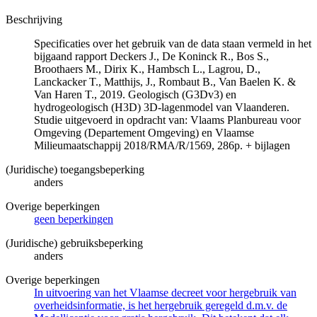
Beschrijving
Specificaties over het gebruik van de data staan vermeld in het
bijgaand rapport Deckers J., De Koninck R., Bos S.,
Broothaers M., Dirix K., Hambsch L., Lagrou, D.,
Lanckacker T., Matthijs, J., Rombaut B., Van Baelen K. &
Van Haren T., 2019. Geologisch (G3Dv3) en
hydrogeologisch (H3D) 3D-lagenmodel van Vlaanderen.
Studie uitgevoerd in opdracht van: Vlaams Planbureau voor
Omgeving (Departement Omgeving) en Vlaamse
Milieumaatschappij 2018/RMA/R/1569, 286p. + bijlagen
(Juridische) toegangsbeperking
anders
Overige beperkingen
geen beperkingen
(Juridische) gebruiksbeperking
anders
Overige beperkingen
In uitvoering van het Vlaamse decreet voor hergebruik van
overheidsinformatie, is het hergebruik geregeld d.m.v. de