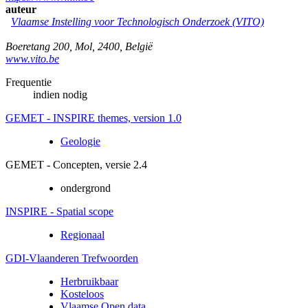
auteur
Vlaamse Instelling voor Technologisch Onderzoek (VITO)
Boeretang 200
,
Mol
,
2400
,
België
www.vito.be
Frequentie
indien nodig
GEMET - INSPIRE themes, version 1.0
Geologie
GEMET - Concepten, versie 2.4
ondergrond
INSPIRE - Spatial scope
Regionaal
GDI-Vlaanderen Trefwoorden
Herbruikbaar
Kosteloos
Vlaamse Open data