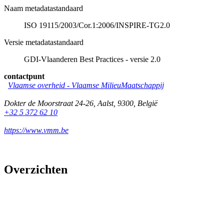
Naam metadatastandaard
ISO 19115/2003/Cor.1:2006/INSPIRE-TG2.0
Versie metadatastandaard
GDI-Vlaanderen Best Practices - versie 2.0
contactpunt
Vlaamse overheid - Vlaamse MilieuMaatschappij
Dokter de Moorstraat 24-26
,
Aalst
,
9300
,
België
+32 5 372 62 10
https://www.vmm.be
Overzichten