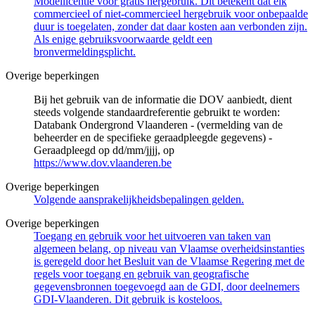
Modellicentie voor gratis hergebruik. Dit betekent dat elk
commercieel of niet-commercieel hergebruik voor onbepaalde
duur is toegelaten, zonder dat daar kosten aan verbonden zijn.
Als enige gebruiksvoorwaarde geldt een
bronvermeldingsplicht.
Overige beperkingen
Bij het gebruik van de informatie die DOV aanbiedt, dient
steeds volgende standaardreferentie gebruikt te worden:
Databank Ondergrond Vlaanderen - (vermelding van de
beheerder en de specifieke geraadpleegde gegevens) -
Geraadpleegd op dd/mm/jjjj, op
https://www.dov.vlaanderen.be
Overige beperkingen
Volgende aansprakelijkheidsbepalingen gelden.
Overige beperkingen
Toegang en gebruik voor het uitvoeren van taken van
algemeen belang, op niveau van Vlaamse overheidsinstanties
is geregeld door het Besluit van de Vlaamse Regering met de
regels voor toegang en gebruik van geografische
gegevensbronnen toegevoegd aan de GDI, door deelnemers
GDI-Vlaanderen. Dit gebruik is kosteloos.