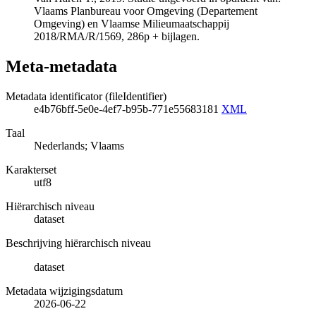
Vlaams Planbureau voor Omgeving (Departement
Omgeving) en Vlaamse Milieumaatschappij
2018/RMA/R/1569, 286p + bijlagen.
Meta-metadata
Metadata identificator (fileIdentifier)
e4b76bff-5e0e-4ef7-b95b-771e55683181
XML
Taal
Nederlands; Vlaams
Karakterset
utf8
Hiërarchisch niveau
dataset
Beschrijving hiërarchisch niveau
dataset
Metadata wijzigingsdatum
2026-06-22