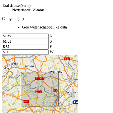
Taal dataset(serie)
Nederlands; Vlaams
Categorie(en)
Geo wetenschappelijke data
N
S
E
W