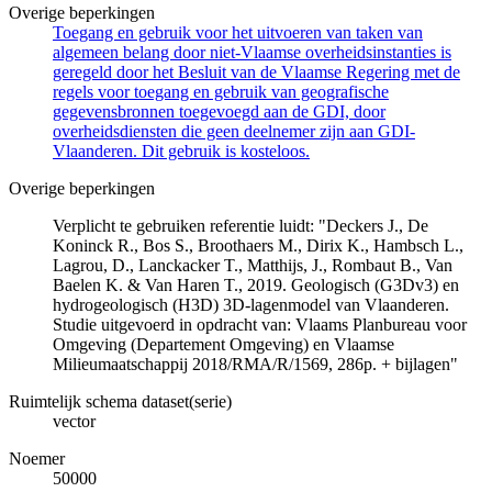
Overige beperkingen
Toegang en gebruik voor het uitvoeren van taken van
algemeen belang door niet-Vlaamse overheidsinstanties is
geregeld door het Besluit van de Vlaamse Regering met de
regels voor toegang en gebruik van geografische
gegevensbronnen toegevoegd aan de GDI, door
overheidsdiensten die geen deelnemer zijn aan GDI-
Vlaanderen. Dit gebruik is kosteloos.
Overige beperkingen
Verplicht te gebruiken referentie luidt: "Deckers J., De
Koninck R., Bos S., Broothaers M., Dirix K., Hambsch L.,
Lagrou, D., Lanckacker T., Matthijs, J., Rombaut B., Van
Baelen K. & Van Haren T., 2019. Geologisch (G3Dv3) en
hydrogeologisch (H3D) 3D-lagenmodel van Vlaanderen.
Studie uitgevoerd in opdracht van: Vlaams Planbureau voor
Omgeving (Departement Omgeving) en Vlaamse
Milieumaatschappij 2018/RMA/R/1569, 286p. + bijlagen"
Ruimtelijk schema dataset(serie)
vector
Noemer
50000