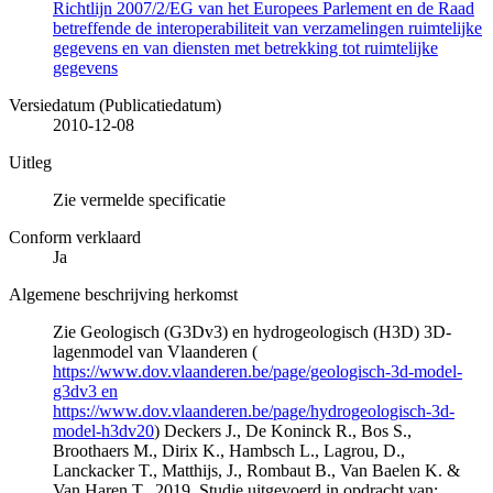
Richtlijn 2007/2/EG van het Europees Parlement en de Raad
betreffende de interoperabiliteit van verzamelingen ruimtelijke
gegevens en van diensten met betrekking tot ruimtelijke
gegevens
Versiedatum (Publicatiedatum)
2010-12-08
Uitleg
Zie vermelde specificatie
Conform verklaard
Ja
Algemene beschrijving herkomst
Zie Geologisch (G3Dv3) en hydrogeologisch (H3D) 3D-
lagenmodel van Vlaanderen (
https://www.dov.vlaanderen.be/page/geologisch-3d-model-
g3dv3 en
https://www.dov.vlaanderen.be/page/hydrogeologisch-3d-
model-h3dv20
) Deckers J., De Koninck R., Bos S.,
Broothaers M., Dirix K., Hambsch L., Lagrou, D.,
Lanckacker T., Matthijs, J., Rombaut B., Van Baelen K. &
Van Haren T., 2019. Studie uitgevoerd in opdracht van: