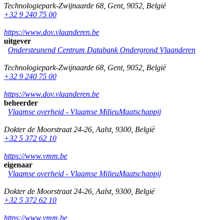
Technologiepark-Zwijnaarde 68
,
Gent
,
9052
,
België
+32 9 240 75 00
https://www.dov.vlaanderen.be
uitgever
Ondersteunend Centrum Databank Ondergrond Vlaanderen
Technologiepark-Zwijnaarde 68
,
Gent
,
9052
,
België
+32 9 240 75 00
https://www.dov.vlaanderen.be
beheerder
Vlaamse overheid - Vlaamse MilieuMaatschappij
Dokter de Moorstraat 24-26
,
Aalst
,
9300
,
België
+32 5 372 62 10
https://www.vmm.be
eigenaar
Vlaamse overheid - Vlaamse MilieuMaatschappij
Dokter de Moorstraat 24-26
,
Aalst
,
9300
,
België
+32 5 372 62 10
https://www.vmm.be