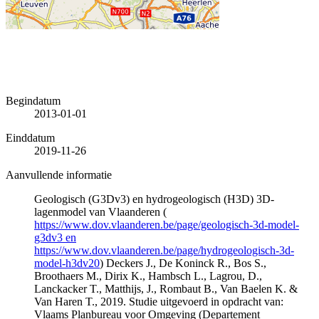
Begindatum
2013-01-01
Einddatum
2019-11-26
Aanvullende informatie
Geologisch (G3Dv3) en hydrogeologisch (H3D) 3D-
lagenmodel van Vlaanderen (
https://www.dov.vlaanderen.be/page/geologisch-3d-model-
g3dv3 en
https://www.dov.vlaanderen.be/page/hydrogeologisch-3d-
model-h3dv20
) Deckers J., De Koninck R., Bos S.,
Broothaers M., Dirix K., Hambsch L., Lagrou, D.,
Lanckacker T., Matthijs, J., Rombaut B., Van Baelen K. &
Van Haren T., 2019. Studie uitgevoerd in opdracht van:
Vlaams Planbureau voor Omgeving (Departement