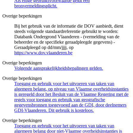
Als enige gebruiksvoorwaarde geldt een
bronvermeldingsplicht.
Overige beperkingen
Bij het gebruik van de informatie die DOV aanbiedt, dient
steeds volgende standaardreferentie gebruikt te worden:
Databank Ondergrond Vlaanderen - (vermelding van de
beheerder en de specifieke geraadpleegde gegevens) -
Geraadpleegd op dd/mm/jjjj, op
https://www.dov.vlaanderen.be
Overige beperkingen
Volgende aansprakelijkheidsbepalingen gelden.
Overige beperkingen
Toegang en gebruik voor het uitvoeren van taken van
algemeen belang, op niveau van Vlaamse overheidsinstanties
is geregeld door het Besluit van de Vlaamse Regering met de
regels voor toegang en gebruik van geografische
gegevensbronnen toegevoegd aan de GDI, door deelnemers
GDI-Vlaanderen. Dit gebruik is kosteloos.
Overige beperkingen
Toegang en gebruik voor het uitvoeren van taken van
algemeen belang door niet-Vlaamse overheidsinstanties is