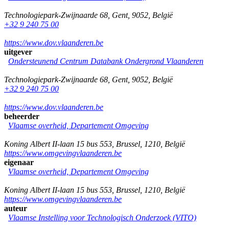
Technologiepark-Zwijnaarde 68
,
Gent
,
9052
,
België
+32 9 240 75 00
https://www.dov.vlaanderen.be
uitgever
Ondersteunend Centrum Databank Ondergrond Vlaanderen
Technologiepark-Zwijnaarde 68
,
Gent
,
9052
,
België
+32 9 240 75 00
https://www.dov.vlaanderen.be
beheerder
Vlaamse overheid, Departement Omgeving
Koning Albert II-laan 15 bus 553
,
Brussel
,
1210
,
België
https://www.omgevingvlaanderen.be
eigenaar
Vlaamse overheid, Departement Omgeving
Koning Albert II-laan 15 bus 553
,
Brussel
,
1210
,
België
https://www.omgevingvlaanderen.be
auteur
Vlaamse Instelling voor Technologisch Onderzoek (VITO)