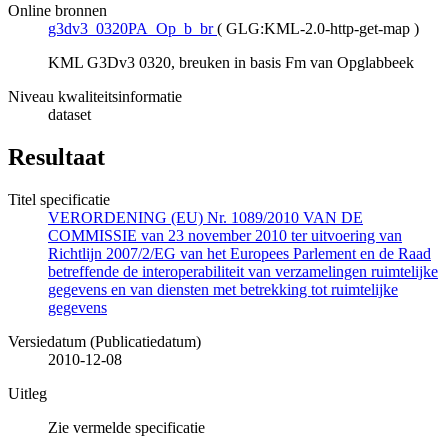
Online bronnen
g3dv3_0320PA_Op_b_br
(
GLG:KML-2.0-http-get-map
)
KML G3Dv3 0320, breuken in basis Fm van Opglabbeek
Niveau kwaliteitsinformatie
dataset
Resultaat
Titel specificatie
VERORDENING (EU) Nr. 1089/2010 VAN DE
COMMISSIE van 23 november 2010 ter uitvoering van
Richtlijn 2007/2/EG van het Europees Parlement en de Raad
betreffende de interoperabiliteit van verzamelingen ruimtelijke
gegevens en van diensten met betrekking tot ruimtelijke
gegevens
Versiedatum (Publicatiedatum)
2010-12-08
Uitleg
Zie vermelde specificatie