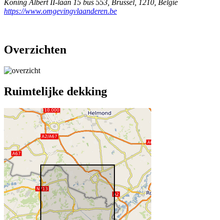
Koning Albert II-laan 15 bus 553
,
Brussel
,
1210
,
België
https://www.omgevingvlaanderen.be
Overzichten
Ruimtelijke dekking