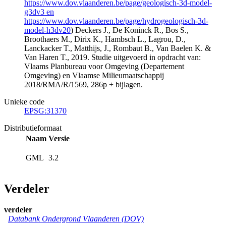
https://www.dov.vlaanderen.be/page/geologisch-3d-model-
g3dv3 en
https://www.dov.vlaanderen.be/page/hydrogeologisch-3d-
model-h3dv20
) Deckers J., De Koninck R., Bos S.,
Broothaers M., Dirix K., Hambsch L., Lagrou, D.,
Lanckacker T., Matthijs, J., Rombaut B., Van Baelen K. &
Van Haren T., 2019. Studie uitgevoerd in opdracht van:
Vlaams Planbureau voor Omgeving (Departement
Omgeving) en Vlaamse Milieumaatschappij
2018/RMA/R/1569, 286p + bijlagen.
Unieke code
EPSG:31370
Distributieformaat
Naam
Versie
GML
3.2
Verdeler
verdeler
Databank Ondergrond Vlaanderen (DOV)