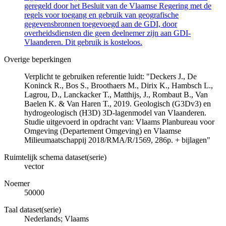
geregeld door het Besluit van de Vlaamse Regering met de
regels voor toegang en gebruik van geografische
gegevensbronnen toegevoegd aan de GDI, door
overheidsdiensten die geen deelnemer zijn aan GDI-
Vlaanderen. Dit gebruik is kosteloos.
Overige beperkingen
Verplicht te gebruiken referentie luidt: "Deckers J., De
Koninck R., Bos S., Broothaers M., Dirix K., Hambsch L.,
Lagrou, D., Lanckacker T., Matthijs, J., Rombaut B., Van
Baelen K. & Van Haren T., 2019. Geologisch (G3Dv3) en
hydrogeologisch (H3D) 3D-lagenmodel van Vlaanderen.
Studie uitgevoerd in opdracht van: Vlaams Planbureau voor
Omgeving (Departement Omgeving) en Vlaamse
Milieumaatschappij 2018/RMA/R/1569, 286p. + bijlagen"
Ruimtelijk schema dataset(serie)
vector
Noemer
50000
Taal dataset(serie)
Nederlands; Vlaams