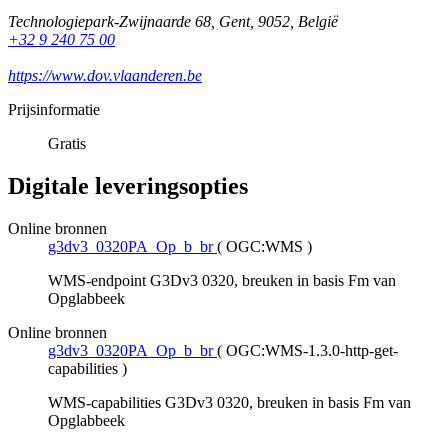
Technologiepark-Zwijnaarde 68
,
Gent
,
9052
,
België
+32 9 240 75 00
https://www.dov.vlaanderen.be
Prijsinformatie
Gratis
Digitale leveringsopties
Online bronnen
g3dv3_0320PA_Op_b_br
(
OGC:WMS
)
WMS-endpoint G3Dv3 0320, breuken in basis Fm van
Opglabbeek
Online bronnen
g3dv3_0320PA_Op_b_br
(
OGC:WMS-1.3.0-http-get-
capabilities
)
WMS-capabilities G3Dv3 0320, breuken in basis Fm van
Opglabbeek