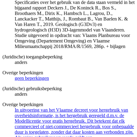
Specificaties over het gebruik van de data staan vermeld in het
bijgaand rapport Deckers J., De Koninck R., Bos S.,
Broothaers M., Dirix K., Hambsch L., Lagrou, D.,
Lanckacker T., Matthijs, J., Rombaut B., Van Baelen K. &
Van Haren T., 2019. Geologisch (G3Dv3) en
hydrogeologisch (H3D) 3D-lagenmodel van Vlaanderen.
Studie uitgevoerd in opdracht van: Vlaams Planbureau voor
Omgeving (Departement Omgeving) en Vlaamse
Milieumaatschappij 2018/RMA/R/1569, 286p. + bijlagen
(Juridische) toegangsbeperking
anders
Overige beperkingen
geen beperkingen
(Juridische) gebruiksbeperking
anders
Overige beperkingen
In uitvoering van het Vlaamse decreet voor hergebruik van
overheidsinformatie, is het hergebruik geregeld d.m.v. de
Modellicentie voor gratis hergebruik. Dit betekent dat elk
commercieel of niet-commercieel hergebruik voor onbepaalde
duur is toegelaten, zonder dat daar kosten aan verbonden zijn.