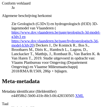
Conform verklaard
Ja
Algemene beschrijving herkomst
Zie Geologisch (G3Dv3) en hydrogeologisch (H3D) 3D-
lagenmodel van Vlaanderen (
https://www.dov.vlaanderen.be/page/geologisch-3d-model-
g3dv3 en
https://www.dov.vlaanderen.be/page/hydrogeologisch-3d-
model-h3dv20
) Deckers J., De Koninck R., Bos S.,
Broothaers M., Dirix K., Hambsch L., Lagrou, D.,
Lanckacker T., Matthijs, J., Rombaut B., Van Baelen K. &
Van Haren T., 2019. Studie uitgevoerd in opdracht van:
Vlaams Planbureau voor Omgeving (Departement
Omgeving) en Vlaamse Milieumaatschappij
2018/RMA/R/1569, 286p + bijlagen.
Meta-metadata
Metadata identificator (fileIdentifier)
e44958b2-5b00-41fe-8fe3-0fc428330505
XML
Taal