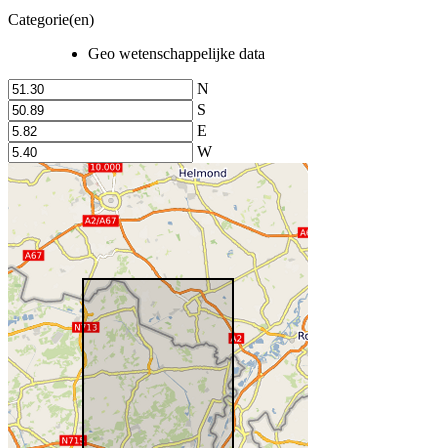
Categorie(en)
Geo wetenschappelijke data
N
S
E
W