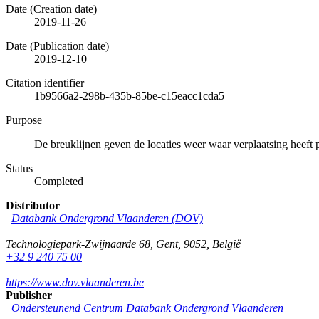
Date (Creation date)
2019-11-26
Date (Publication date)
2019-12-10
Citation identifier
1b9566a2-298b-435b-85be-c15eacc1cda5
Purpose
De breuklijnen geven de locaties weer waar verplaatsing heeft 
Status
Completed
Distributor
Databank Ondergrond Vlaanderen (DOV)
Technologiepark-Zwijnaarde 68
,
Gent
,
9052
,
België
+32 9 240 75 00
https://www.dov.vlaanderen.be
Publisher
Ondersteunend Centrum Databank Ondergrond Vlaanderen