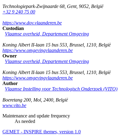
Technologiepark-Zwijnaarde 68
,
Gent
,
9052
,
België
+32 9 240 75 00
https://www.dov.vlaanderen.be
Custodian
Vlaamse overheid, Departement Omgeving
Koning Albert II-laan 15 bus 553
,
Brussel
,
1210
,
België
https://www.omgevingvlaanderen.be
Owner
Vlaamse overheid, Departement Omgeving
Koning Albert II-laan 15 bus 553
,
Brussel
,
1210
,
België
https://www.omgevingvlaanderen.be
Author
Vlaamse Instelling voor Technologisch Onderzoek (VITO)
Boeretang 200
,
Mol
,
2400
,
België
www.vito.be
Maintenance and update frequency
As needed
GEMET - INSPIRE themes, version 1.0