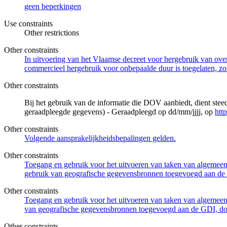
geen beperkingen
Use constraints
Other restrictions
Other constraints
In uitvoering van het Vlaamse decreet voor hergebruik van overh
commercieel hergebruik voor onbepaalde duur is toegelaten, zo
Other constraints
Bij het gebruik van de informatie die DOV aanbiedt, dient ste
geraadpleegde gegevens) - Geraadpleegd op dd/mm/jjjj, op
htt
Other constraints
Volgende aansprakelijkheidsbepalingen gelden.
Other constraints
Toegang en gebruik voor het uitvoeren van taken van algemeen 
gebruik van geografische gegevensbronnen toegevoegd aan de 
Other constraints
Toegang en gebruik voor het uitvoeren van taken van algemeen 
van geografische gegevensbronnen toegevoegd aan de GDI, door
Other constraints