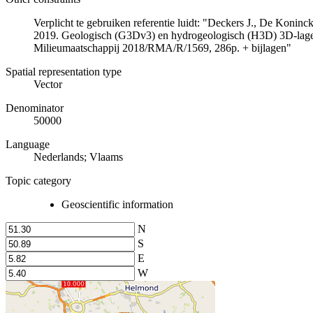
Verplicht te gebruiken referentie luidt: "Deckers J., De Koni
2019. Geologisch (G3Dv3) en hydrogeologisch (H3D) 3D-lage
Milieumaatschappij 2018/RMA/R/1569, 286p. + bijlagen"
Spatial representation type
Vector
Denominator
50000
Language
Nederlands; Vlaams
Topic category
Geoscientific information
N
S
E
W