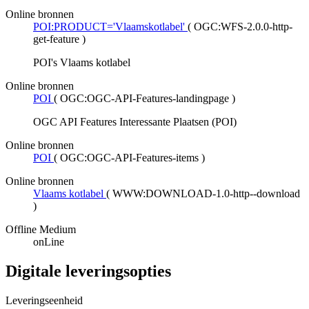
Online bronnen
POI:PRODUCT='Vlaamskotlabel'
(
OGC:WFS-2.0.0-http-
get-feature
)
POI's Vlaams kotlabel
Online bronnen
POI
(
OGC:OGC-API-Features-landingpage
)
OGC API Features Interessante Plaatsen (POI)
Online bronnen
POI
(
OGC:OGC-API-Features-items
)
Online bronnen
Vlaams kotlabel
(
WWW:DOWNLOAD-1.0-http--download
)
Offline Medium
onLine
Digitale leveringsopties
Leveringseenheid