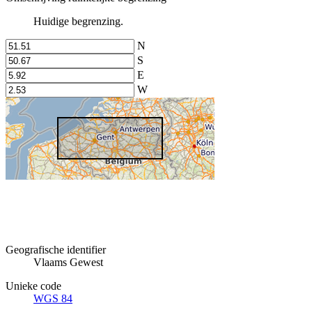
Huidige begrenzing.
N
S
E
W
Geografische identifier
Vlaams Gewest
Unieke code
WGS 84