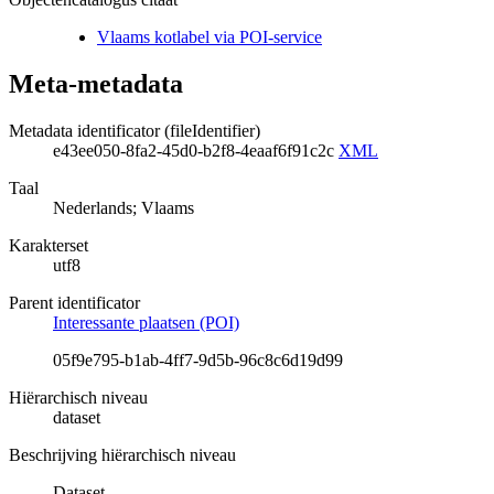
Vlaams kotlabel via POI-service
Meta-metadata
Metadata identificator (fileIdentifier)
e43ee050-8fa2-45d0-b2f8-4eaaf6f91c2c
XML
Taal
Nederlands; Vlaams
Karakterset
utf8
Parent identificator
Interessante plaatsen (POI)
05f9e795-b1ab-4ff7-9d5b-96c8c6d19d99
Hiërarchisch niveau
dataset
Beschrijving hiërarchisch niveau
Dataset