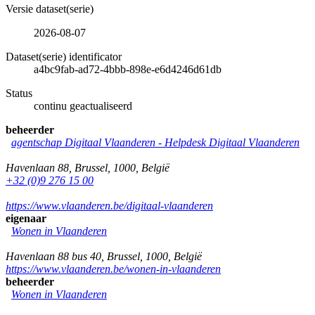
Versie dataset(serie)
2026-08-07
Dataset(serie) identificator
a4bc9fab-ad72-4bbb-898e-e6d4246d61db
Status
continu geactualiseerd
beheerder
agentschap Digitaal Vlaanderen -
Helpdesk Digitaal Vlaanderen
Havenlaan 88
,
Brussel
,
1000
,
België
+32 (0)9 276 15 00
https://www.vlaanderen.be/digitaal-vlaanderen
eigenaar
Wonen in Vlaanderen
Havenlaan 88 bus 40
,
Brussel
,
1000
,
België
https://www.vlaanderen.be/wonen-in-vlaanderen
beheerder
Wonen in Vlaanderen