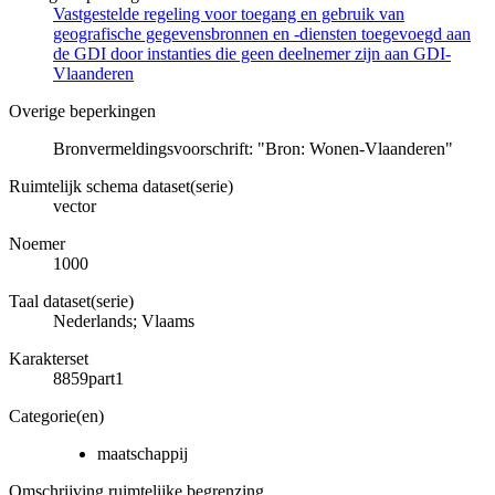
Vastgestelde regeling voor toegang en gebruik van
geografische gegevensbronnen en -diensten toegevoegd aan
de GDI door instanties die geen deelnemer zijn aan GDI-
Vlaanderen
Overige beperkingen
Bronvermeldingsvoorschrift: "Bron: Wonen-Vlaanderen"
Ruimtelijk schema dataset(serie)
vector
Noemer
1000
Taal dataset(serie)
Nederlands; Vlaams
Karakterset
8859part1
Categorie(en)
maatschappij
Omschrijving ruimtelijke begrenzing