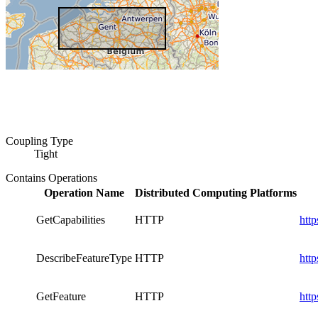
Coupling Type
Tight
Contains Operations
Operation Name
Distributed Computing Platforms
GetCapabilities
HTTP
htt
DescribeFeatureType
HTTP
htt
GetFeature
HTTP
htt