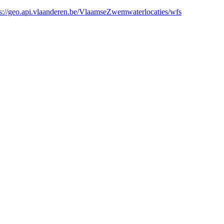
ps://geo.api.vlaanderen.be/VlaamseZwemwaterlocaties/wfs