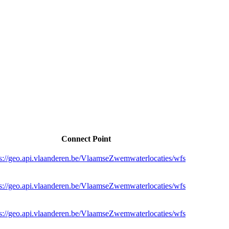
Connect Point
ps://geo.api.vlaanderen.be/VlaamseZwemwaterlocaties/wfs
ps://geo.api.vlaanderen.be/VlaamseZwemwaterlocaties/wfs
ps://geo.api.vlaanderen.be/VlaamseZwemwaterlocaties/wfs