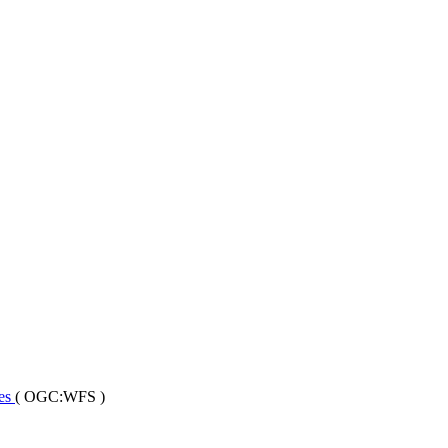
es
(
OGC:WFS
)