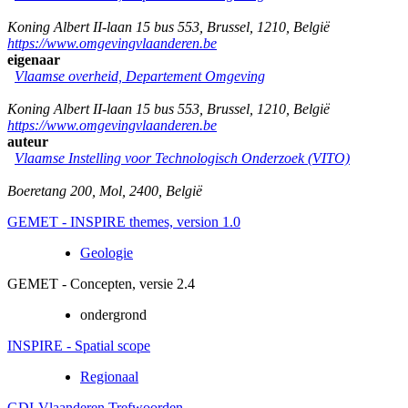
Koning Albert II-laan 15 bus 553
,
Brussel
,
1210
,
België
https://www.omgevingvlaanderen.be
eigenaar
Vlaamse overheid, Departement Omgeving
Koning Albert II-laan 15 bus 553
,
Brussel
,
1210
,
België
https://www.omgevingvlaanderen.be
auteur
Vlaamse Instelling voor Technologisch Onderzoek (VITO)
Boeretang 200
,
Mol
,
2400
,
België
GEMET - INSPIRE themes, version 1.0
Geologie
GEMET - Concepten, versie 2.4
ondergrond
INSPIRE - Spatial scope
Regionaal
GDI-Vlaanderen Trefwoorden