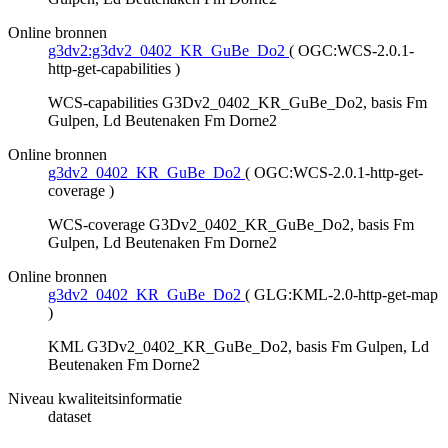
Online bronnen
g3dv2:g3dv2_0402_KR_GuBe_Do2
(
OGC:WCS-2.0.1-
http-get-capabilities
)
WCS-capabilities G3Dv2_0402_KR_GuBe_Do2, basis Fm
Gulpen, Ld Beutenaken Fm Dorne2
Online bronnen
g3dv2_0402_KR_GuBe_Do2
(
OGC:WCS-2.0.1-http-get-
coverage
)
WCS-coverage G3Dv2_0402_KR_GuBe_Do2, basis Fm
Gulpen, Ld Beutenaken Fm Dorne2
Online bronnen
g3dv2_0402_KR_GuBe_Do2
(
GLG:KML-2.0-http-get-map
)
KML G3Dv2_0402_KR_GuBe_Do2, basis Fm Gulpen, Ld
Beutenaken Fm Dorne2
Niveau kwaliteitsinformatie
dataset