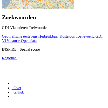
Zoekwoorden
GDI-Vlaanderen Trefwoorden
Geografische gegevens
Herbruikbaar
Kosteloos
Toegevoegd GDI-
Vl
Vlaamse Open data
INSPIRE - Spatial scope
Regionaal
Over
Github