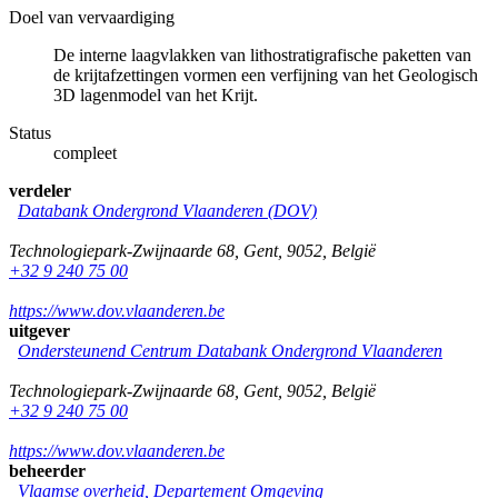
Doel van vervaardiging
De interne laagvlakken van lithostratigrafische paketten van
de krijtafzettingen vormen een verfijning van het Geologisch
3D lagenmodel van het Krijt.
Status
compleet
verdeler
Databank Ondergrond Vlaanderen (DOV)
Technologiepark-Zwijnaarde 68
,
Gent
,
9052
,
België
+32 9 240 75 00
https://www.dov.vlaanderen.be
uitgever
Ondersteunend Centrum Databank Ondergrond Vlaanderen
Technologiepark-Zwijnaarde 68
,
Gent
,
9052
,
België
+32 9 240 75 00
https://www.dov.vlaanderen.be
beheerder
Vlaamse overheid, Departement Omgeving