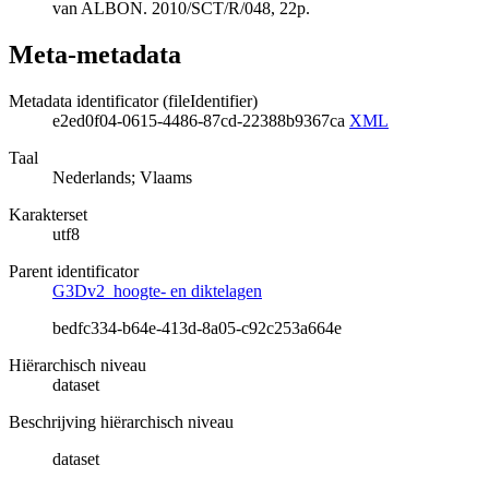
van ALBON. 2010/SCT/R/048, 22p.
Meta-metadata
Metadata identificator (fileIdentifier)
e2ed0f04-0615-4486-87cd-22388b9367ca
XML
Taal
Nederlands; Vlaams
Karakterset
utf8
Parent identificator
G3Dv2_hoogte- en diktelagen
bedfc334-b64e-413d-8a05-c92c253a664e
Hiërarchisch niveau
dataset
Beschrijving hiërarchisch niveau
dataset