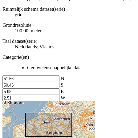
Ruimtelijk schema dataset(serie)
grid
Grondresolutie
100.00 meter
Taal dataset(serie)
Nederlands; Vlaams
Categorie(en)
Geo wetenschappelijke data
N
S
E
W