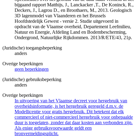
bijgaand rapport Matthijs, J., Lanckacker ,T., De Koninck, R.,
Deckers, J., Lagrou D., en Broothaers, M., 2013. Geologisch
3D lagenmodel van Vlaanderen en het Brussels
Hoofdstedelijk Gewest - versie 2. Studie uitgevoerd in
opdracht van de Vlaamse overheid, Departement Leefmilieu,
Natuur en Energie, Afdeling Land en Bodembescherming,
Ondergrond, Natuurlijke Rijkdommen. 2013/R/ETE/43, 21p.
(Juridische) toegangsbeperking
anders
Overige beperkingen
geen beperkingen
(Juridische) gebruiksbeperking
anders
Overige beperkingen
In uitvoering van het Vlaamse decreet voor hergebruik van
overheidsinformatie, is het hergebruik geregeld d.m.v. de
Modellicentie voor gratis hergebruik. Dit betekent dat elk
commercieel of niet-commercieel hergebruik voor onbepaalde
duur is toegelaten, zonder dat daar kosten aan verbonden zijn.
Als enige gebruiksvoorwaarde geldt een
bronvermeldingsplicht.