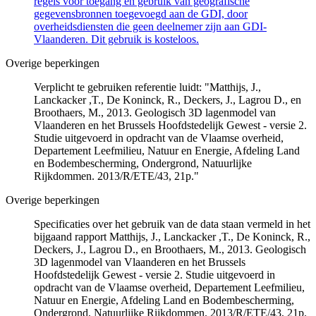
regels voor toegang en gebruik van geografische
gegevensbronnen toegevoegd aan de GDI, door
overheidsdiensten die geen deelnemer zijn aan GDI-
Vlaanderen. Dit gebruik is kosteloos.
Overige beperkingen
Verplicht te gebruiken referentie luidt: "Matthijs, J.,
Lanckacker ,T., De Koninck, R., Deckers, J., Lagrou D., en
Broothaers, M., 2013. Geologisch 3D lagenmodel van
Vlaanderen en het Brussels Hoofdstedelijk Gewest - versie 2.
Studie uitgevoerd in opdracht van de Vlaamse overheid,
Departement Leefmilieu, Natuur en Energie, Afdeling Land
en Bodembescherming, Ondergrond, Natuurlijke
Rijkdommen. 2013/R/ETE/43, 21p."
Overige beperkingen
Specificaties over het gebruik van de data staan vermeld in het
bijgaand rapport Matthijs, J., Lanckacker ,T., De Koninck, R.,
Deckers, J., Lagrou D., en Broothaers, M., 2013. Geologisch
3D lagenmodel van Vlaanderen en het Brussels
Hoofdstedelijk Gewest - versie 2. Studie uitgevoerd in
opdracht van de Vlaamse overheid, Departement Leefmilieu,
Natuur en Energie, Afdeling Land en Bodembescherming,
Ondergrond, Natuurlijke Rijkdommen. 2013/R/ETE/43, 21p.