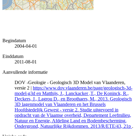
Begindatum
2004-04-01
Einddatum
2011-08-01
Aanvullende informatie
DOV -Geologie - Geologisch 3D Model van Vlaanderen,
versie 2 |
https://www.dov.vlaanderen.be/page/geologisch-3d-
model-g3d en Matthijs, J., Lanckacker ,T., De Koninck, R.,
Deckers, J., Lagrou D., en Broothaers, M., 2013. Geologisch
3D lagenmodel van Vlaanderen en het Brussels
Hoofdstedelijk Gewest - versie 2. Studie uitgevoerd in
opdracht van de Vlaamse overheid, Departement Leefmilieu,
Natuur en Energie, Afdeling Land en Bodembescherming,
Ondergrond, Natuurlijke Rijkdommen. 2013/R/ETE/43, 21p
.