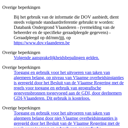
Overige beperkingen
Bij het gebruik van de informatie die DOV aanbiedt, dient
steeds volgende standaardreferentie gebruikt te worden:
Databank Ondergrond Vlaanderen - (vermelding van de
beheerder en de specifieke geraadpleegde gegevens) -
Geraadpleegd op dd/mm/jjjj, op
https://www.dov.vlaanderen.be
Overige beperkingen
Volgende aansprakelijkheidsbepalingen gelden.
Overige beperkingen
Toegang en gebruik voor het uitvoeren van taken van
algemeen belang, op niveau van Vlaamse overheidsinstanties
is geregeld door het Besluit van de Vlaamse Regering met de
regels voor toegang en gebruik van geografische
gegevensbronnen toegevoegd aan de GDI, door deelnemers
GDI-Vlaanderen. Dit gebruik is kosteloos.
Overige beperkingen
Toegang en gebruik voor het uitvoeren van taken van
algemeen belang door niet-Vlaamse overheidsinstanties is
geregeld door het Besluit van de Vlaamse Regering met de