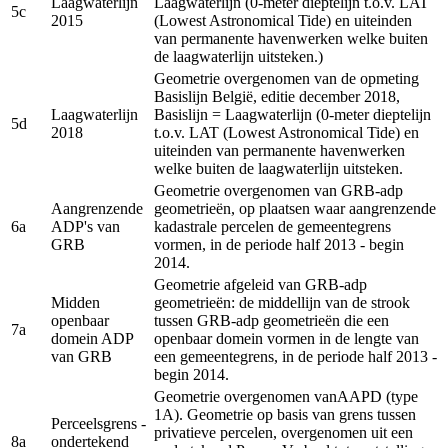
Laagwaterlijn
Laagwaterlijn (0-meter dieptelijn t.o.v. LAT
5c
2015
(Lowest Astronomical Tide) en uiteinden
van permanente havenwerken welke buiten
de laagwaterlijn uitsteken.)
Geometrie overgenomen van de opmeting
Basislijn België, editie december 2018,
Laagwaterlijn
Basislijn = Laagwaterlijn (0-meter dieptelijn
5d
2018
t.o.v. LAT (Lowest Astronomical Tide) en
uiteinden van permanente havenwerken
welke buiten de laagwaterlijn uitsteken.
Geometrie overgenomen van GRB-adp
Aangrenzende
geometrieën, op plaatsen waar aangrenzende
6a
ADP's van
kadastrale percelen de gemeentegrens
GRB
vormen, in de periode half 2013 - begin
2014.
Geometrie afgeleid van GRB-adp
Midden
geometrieën: de middellijn van de strook
openbaar
tussen GRB-adp geometrieën die een
7a
domein ADP
openbaar domein vormen in de lengte van
van GRB
een gemeentegrens, in de periode half 2013 -
begin 2014.
Geometrie overgenomen vanAAPD (type
1A). Geometrie op basis van grens tussen
Perceelsgrens -
privatieve percelen, overgenomen uit een
8a
ondertekend