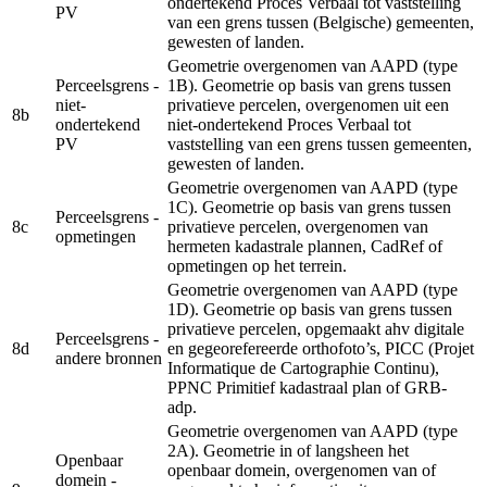
ondertekend Proces Verbaal tot vaststelling
PV
van een grens tussen (Belgische) gemeenten,
gewesten of landen.
Geometrie overgenomen van AAPD (type
Perceelsgrens -
1B). Geometrie op basis van grens tussen
niet-
privatieve percelen, overgenomen uit een
8b
ondertekend
niet-ondertekend Proces Verbaal tot
PV
vaststelling van een grens tussen gemeenten,
gewesten of landen.
Geometrie overgenomen van AAPD (type
1C). Geometrie op basis van grens tussen
Perceelsgrens -
8c
privatieve percelen, overgenomen van
opmetingen
hermeten kadastrale plannen, CadRef of
opmetingen op het terrein.
Geometrie overgenomen van AAPD (type
1D). Geometrie op basis van grens tussen
privatieve percelen, opgemaakt ahv digitale
Perceelsgrens -
8d
en gegeorefereerde orthofoto’s, PICC (Projet
andere bronnen
Informatique de Cartographie Continu),
PPNC Primitief kadastraal plan of GRB-
adp.
Geometrie overgenomen van AAPD (type
2A). Geometrie in of langsheen het
Openbaar
openbaar domein, overgenomen van of
domein -