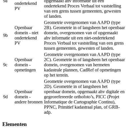
9a
opgemaakt ahv informatie uit een
ondertekend
ondertekend Proces Verbaal tot vaststelling
PV
van een grens tussen gemeenten, gewesten
of landen.
Geometrie overgenomen van AAPD (type
Openbaar
2B). Geometrie in of langsheen het openbaar
domein - niet
domein, overgenomen van of opgemaakt
9b
ondertekend
ahv informatie uit een niet-ondertekend
PV
Proces Verbaal tot vaststelling van een grens
tussen gemeenten, gewesten of landen.
Geometrie overgenomen van AAPD (type
Openbaar
2C). Geometrie in of langsheen het openbaar
9c
domein -
domein, overgenomen van hermeten
opmetingen
kadastrale plannen, CadRef of opmetingen
op het terrein.
Geometrie overgenomen van AAPD (type
2D). Geometrie in of langsheen het
Openbaar
openbaar domein, opgemaakt ahv digitale en
9d
domein -
gegeorefereerde orthofoto’s, PICC (Projet
andere bronnen
Informatique de Cartographie Continu),
PPNC, Primitief kadastraal plan, of GRB-
adp.
Elementen