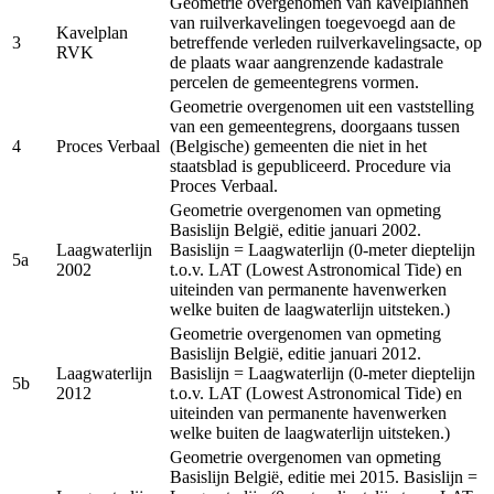
Geometrie overgenomen van kavelplannen
van ruilverkavelingen toegevoegd aan de
Kavelplan
3
betreffende verleden ruilverkavelingsacte, op
RVK
de plaats waar aangrenzende kadastrale
percelen de gemeentegrens vormen.
Geometrie overgenomen uit een vaststelling
van een gemeentegrens, doorgaans tussen
4
Proces Verbaal
(Belgische) gemeenten die niet in het
staatsblad is gepubliceerd. Procedure via
Proces Verbaal.
Geometrie overgenomen van opmeting
Basislijn België, editie januari 2002.
Laagwaterlijn
Basislijn = Laagwaterlijn (0-meter dieptelijn
5a
2002
t.o.v. LAT (Lowest Astronomical Tide) en
uiteinden van permanente havenwerken
welke buiten de laagwaterlijn uitsteken.)
Geometrie overgenomen van opmeting
Basislijn België, editie januari 2012.
Laagwaterlijn
Basislijn = Laagwaterlijn (0-meter dieptelijn
5b
2012
t.o.v. LAT (Lowest Astronomical Tide) en
uiteinden van permanente havenwerken
welke buiten de laagwaterlijn uitsteken.)
Geometrie overgenomen van opmeting
Basislijn België, editie mei 2015. Basislijn =