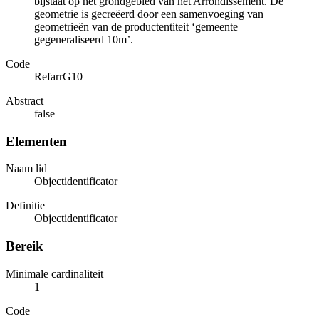
bijstaat op het grondgebied van het Arrondissement. De
geometrie is gecreëerd door een samenvoeging van
geometrieën van de productentiteit ‘gemeente –
gegeneraliseerd 10m’.
Code
RefarrG10
Abstract
false
Elementen
Naam lid
Objectidentificator
Definitie
Objectidentificator
Bereik
Minimale cardinaliteit
1
Code