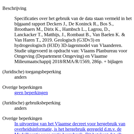
Beschrijving
Specificaties over het gebruik van de data staan vermeld in het
bijgaand rapport Deckers J., De Koninck R., Bos S.,
Broothaers M., Dirix K., Hambsch L., Lagrou, D.,
Lanckacker T., Matthijs, J., Rombaut B., Van Baelen K. &
Van Haren T., 2019. Geologisch (G3Dv3) en
hydrogeologisch (H3D) 3D-lagenmodel van Vlaanderen.
Studie uitgevoerd in opdracht van: Vlaams Planbureau voor
Omgeving (Departement Omgeving) en Vlaamse
Milieumaatschappij 2018/RMA/R/1569, 286p. + bijlagen
(Juridische) toegangsbeperking
anders
Overige beperkingen
geen beperkingen
(Juridische) gebruiksbeperking
anders
Overige beperkingen
In uitvoering van het Vlaamse decreet voor hergebruik van
overheidsinformatie, is het hergebruik geregeld d.m.v. de