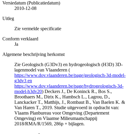
Versiedatum (Publicatiedatum)
2010-12-08
Uitleg
Zie vermelde specificatie
Conform verklaard
Ja
Algemene beschrijving herkomst
Zie Geologisch (G3Dv3) en hydrogeologisch (H3D) 3D-
lagenmodel van Vlaanderen (
https://www.dov.vlaanderen.be/page/geologisch-3d-model-
g3dv3 en
https://www.dov.vlaanderen.be/page/hydrogeologisch-3d-
model-h3dv20
) Deckers J., De Koninck R., Bos S.,
Broothaers M., Dirix K., Hambsch L., Lagrou, D.,
Lanckacker T., Matthijs, J., Rombaut B., Van Baelen K. &
Van Haren T., 2019. Studie uitgevoerd in opdracht van:
Vlaams Planbureau voor Omgeving (Departement
Omgeving) en Vlaamse Milieumaatschappij
2018/RMA/R/1569, 286p + bijlagen.