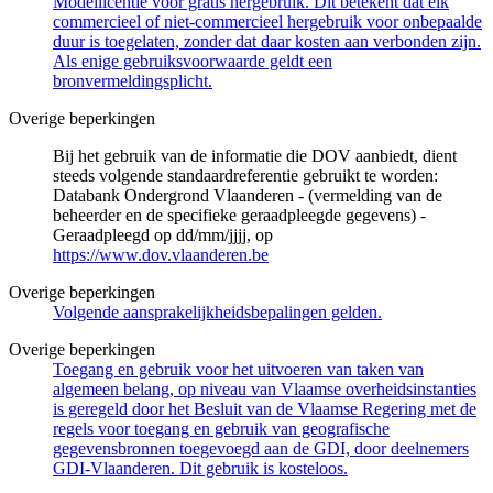
Modellicentie voor gratis hergebruik. Dit betekent dat elk
commercieel of niet-commercieel hergebruik voor onbepaalde
duur is toegelaten, zonder dat daar kosten aan verbonden zijn.
Als enige gebruiksvoorwaarde geldt een
bronvermeldingsplicht.
Overige beperkingen
Bij het gebruik van de informatie die DOV aanbiedt, dient
steeds volgende standaardreferentie gebruikt te worden:
Databank Ondergrond Vlaanderen - (vermelding van de
beheerder en de specifieke geraadpleegde gegevens) -
Geraadpleegd op dd/mm/jjjj, op
https://www.dov.vlaanderen.be
Overige beperkingen
Volgende aansprakelijkheidsbepalingen gelden.
Overige beperkingen
Toegang en gebruik voor het uitvoeren van taken van
algemeen belang, op niveau van Vlaamse overheidsinstanties
is geregeld door het Besluit van de Vlaamse Regering met de
regels voor toegang en gebruik van geografische
gegevensbronnen toegevoegd aan de GDI, door deelnemers
GDI-Vlaanderen. Dit gebruik is kosteloos.