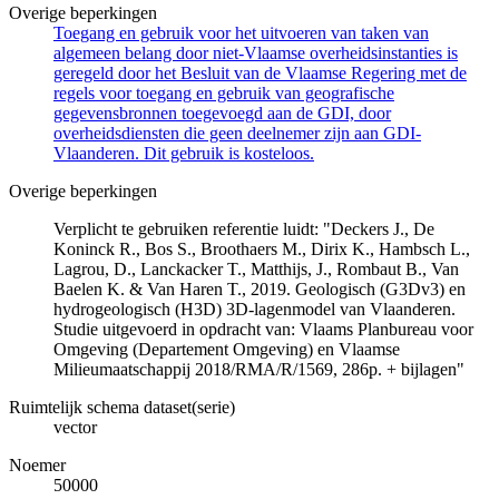
Overige beperkingen
Toegang en gebruik voor het uitvoeren van taken van
algemeen belang door niet-Vlaamse overheidsinstanties is
geregeld door het Besluit van de Vlaamse Regering met de
regels voor toegang en gebruik van geografische
gegevensbronnen toegevoegd aan de GDI, door
overheidsdiensten die geen deelnemer zijn aan GDI-
Vlaanderen. Dit gebruik is kosteloos.
Overige beperkingen
Verplicht te gebruiken referentie luidt: "Deckers J., De
Koninck R., Bos S., Broothaers M., Dirix K., Hambsch L.,
Lagrou, D., Lanckacker T., Matthijs, J., Rombaut B., Van
Baelen K. & Van Haren T., 2019. Geologisch (G3Dv3) en
hydrogeologisch (H3D) 3D-lagenmodel van Vlaanderen.
Studie uitgevoerd in opdracht van: Vlaams Planbureau voor
Omgeving (Departement Omgeving) en Vlaamse
Milieumaatschappij 2018/RMA/R/1569, 286p. + bijlagen"
Ruimtelijk schema dataset(serie)
vector
Noemer
50000