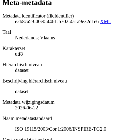
Meta-metadata
Metadata identificator (fileIdentifier)
e2b8ca59-d0e0-4461-b702-4a1a9e32d1e6
XML
Taal
Nederlands; Vlaams
Karakterset
utf8
Hiërarchisch niveau
dataset
Beschrijving hiërarchisch niveau
dataset
Metadata wijzigingsdatum
2026-06-22
Naam metadatastandaard
ISO 19115/2003/Cor.1:2006/INSPIRE-TG2.0
Versie metadatastandaard