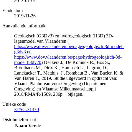
2013-01-01
Einddatum
2019-11-26
Aanvullende informatie
Geologisch (G3Dv3) en hydrogeologisch (H3D) 3D-
lagenmodel van Vlaanderen (
https://www.dov.vlaanderen.be/page/geologisch-3d-model-
g3dv3 en
https://www.dov.vlaanderen.be/page/hydrogeologisch-3d-
model-h3dv20
) Deckers J., De Koninck R., Bos S.,
Broothaers M., Dirix K., Hambsch L., Lagrou, D.,
Lanckacker T., Matthijs, J., Rombaut B., Van Baelen K. &
Van Haren T., 2019. Studie uitgevoerd in opdracht van:
Vlaams Planbureau voor Omgeving (Departement
Omgeving) en Vlaamse Milieumaatschappij
2018/RMA/R/1569, 286p + bijlagen.
Unieke code
EPSG:31370
Distributieformaat
Naam
Versie