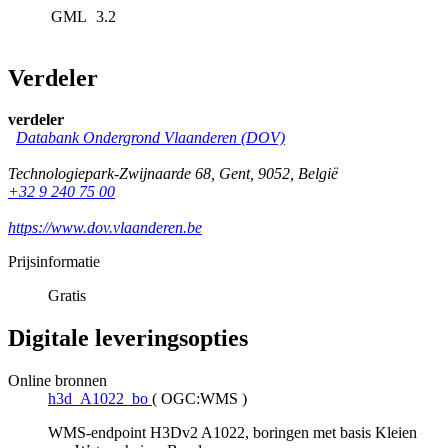
GML
3.2
Verdeler
verdeler
Databank Ondergrond Vlaanderen (DOV)
Technologiepark-Zwijnaarde 68
,
Gent
,
9052
,
België
+32 9 240 75 00
https://www.dov.vlaanderen.be
Prijsinformatie
Gratis
Digitale leveringsopties
Online bronnen
h3d_A1022_bo
(
OGC:WMS
)
WMS-endpoint H3Dv2 A1022, boringen met basis Kleien