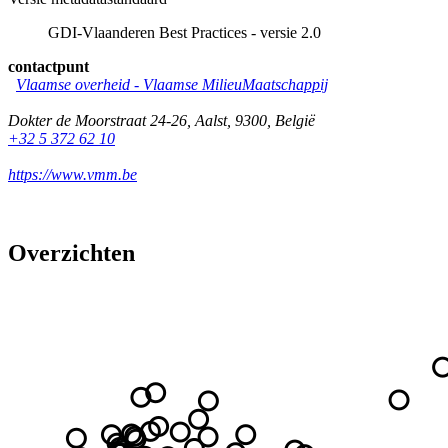
GDI-Vlaanderen Best Practices - versie 2.0
contactpunt
Vlaamse overheid - Vlaamse MilieuMaatschappij
Dokter de Moorstraat 24-26
,
Aalst
,
9300
,
België
+32 5 372 62 10
https://www.vmm.be
Overzichten