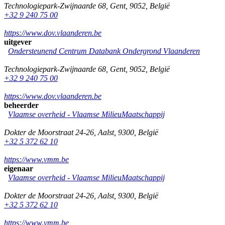
Technologiepark-Zwijnaarde 68
,
Gent
,
9052
,
België
+32 9 240 75 00
https://www.dov.vlaanderen.be
uitgever
Ondersteunend Centrum Databank Ondergrond Vlaanderen
Technologiepark-Zwijnaarde 68
,
Gent
,
9052
,
België
+32 9 240 75 00
https://www.dov.vlaanderen.be
beheerder
Vlaamse overheid - Vlaamse MilieuMaatschappij
Dokter de Moorstraat 24-26
,
Aalst
,
9300
,
België
+32 5 372 62 10
https://www.vmm.be
eigenaar
Vlaamse overheid - Vlaamse MilieuMaatschappij
Dokter de Moorstraat 24-26
,
Aalst
,
9300
,
België
+32 5 372 62 10
https://www.vmm.be