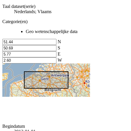
Taal dataset(serie)
Nederlands; Vlaams
Categorie(en)
Geo wetenschappelijke data
N
S
E
W
Begindatum