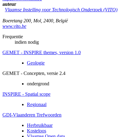
auteur
Vlaamse Instelling voor Technologisch Onderzoek (VITO)
Boeretang 200
,
Mol
,
2400
,
België
www.vito.be
Frequentie
indien nodig
GEMET - INSPIRE themes, version 1.0
Geologie
GEMET - Concepten, versie 2.4
ondergrond
INSPIRE - Spatial scope
Regionaal
GDI-Vlaanderen Trefwoorden
Herbruikbaar
Kosteloos
Vlaamse Open data