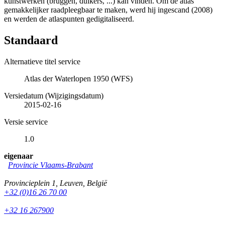
kunstwerken (bruggen, duikers, ...) kan vinden. Om de atlas
gemakkelijker raadpleegbaar te maken, werd hij ingescand (2008)
en werden de atlaspunten gedigitaliseerd.
Standaard
Alternatieve titel service
Atlas der Waterlopen 1950 (WFS)
Versiedatum (Wijzigingsdatum)
2015-02-16
Versie service
1.0
eigenaar
Provincie Vlaams-Brabant
Provincieplein 1
,
Leuven
,
België
+32 (0)16 26 70 00
+32 16 267900