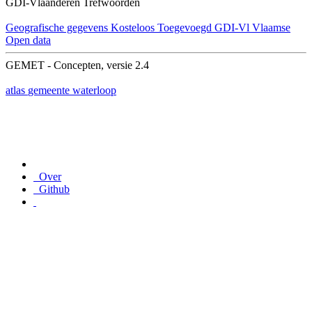
GDI-Vlaanderen Trefwoorden
Geografische gegevens
Kosteloos
Toegevoegd GDI-Vl
Vlaamse
Open data
GEMET - Concepten, versie 2.4
atlas
gemeente
waterloop
Over
Github