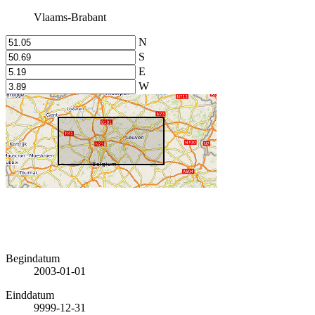
Vlaams-Brabant
N
S
E
W
Begindatum
2003-01-01
Einddatum
9999-12-31