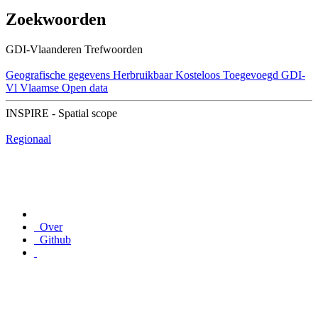
Zoekwoorden
GDI-Vlaanderen Trefwoorden
Geografische gegevens
Herbruikbaar
Kosteloos
Toegevoegd GDI-
Vl
Vlaamse Open data
INSPIRE - Spatial scope
Regionaal
Over
Github