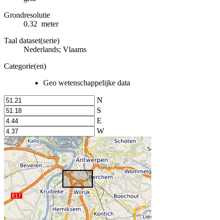
Grondresolutie
0.32 meter
Taal dataset(serie)
Nederlands; Vlaams
Categorie(en)
Geo wetenschappelijke data
N
S
E
W