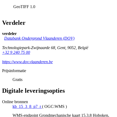
GeoTIFF
1.0
Verdeler
verdeler
Databank Ondergrond Vlaanderen (DOV)
Technologiepark-Zwijnaarde 68
,
Gent
,
9052
,
België
+32 9 240 75 00
https://www.dov.vlaanderen.be
Prijsinformatie
Gratis
Digitale leveringsopties
Online bronnen
kb_15_3_8_p7_r
(
OGC:WMS
)
WMS-endpoint Grondmechanische kaart 15.3.8 Hoboken,