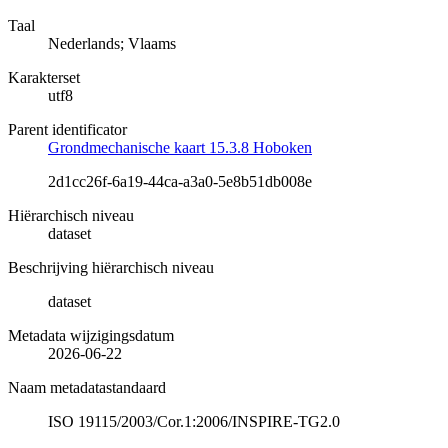
Taal
Nederlands; Vlaams
Karakterset
utf8
Parent identificator
Grondmechanische kaart 15.3.8 Hoboken
2d1cc26f-6a19-44ca-a3a0-5e8b51db008e
Hiërarchisch niveau
dataset
Beschrijving hiërarchisch niveau
dataset
Metadata wijzigingsdatum
2026-06-22
Naam metadatastandaard
ISO 19115/2003/Cor.1:2006/INSPIRE-TG2.0