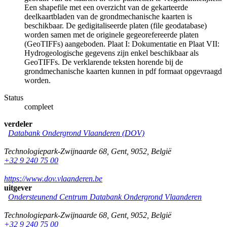
Een shapefile met een overzicht van de gekarteerde
deelkaartbladen van de grondmechanische kaarten is
beschikbaar. De gedigitaliseerde platen (file geodatabase)
worden samen met de originele gegeorefereerde platen
(GeoTIFFs) aangeboden. Plaat I: Dokumentatie en Plaat VII:
Hydrogeologische gegevens zijn enkel beschikbaar als
GeoTIFFs. De verklarende teksten horende bij de
grondmechanische kaarten kunnen in pdf formaat opgevraagd
worden.
Status
compleet
verdeler
Databank Ondergrond Vlaanderen (DOV)
Technologiepark-Zwijnaarde 68
,
Gent
,
9052
,
België
+32 9 240 75 00
https://www.dov.vlaanderen.be
uitgever
Ondersteunend Centrum Databank Ondergrond Vlaanderen
Technologiepark-Zwijnaarde 68
,
Gent
,
9052
,
België
+32 9 240 75 00