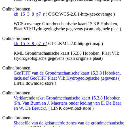
Online bronnen
kb_15_3_8_p7_r
(
OGC:WCS-2.0.1-http-get-coverage
)
WCS-coverage Grondmechanische kaart 15.3.8 Hoboken,
Plaat VII: Hydrogeologische gegevens (scan originele plaat)
Online bronnen
kb_15_3_8_p7_r
(
GLG:KML-2.0-http-get-map
)
KML Grondmechanische kaart 15.3.8 Hoboken, Plaat VII:
Hydrogeologische gegevens (scan originele plaat)
Online bronnen
GeoTIFF van de Grondmechanische kaart 15.3.8 Hoboken,
inclusief GeoTIFF Plaat VII: Hydrogeologische gegevens
(
LINK download-store
)
Online bronnen
Verklarende tekst Grondmechanische kaart 15.3.8 Hoboken
(Ph. Van Burm en J. Maertens onder leiding van E. De Beer
en W. De Breuck).
(
LINK download-store
)
Online bronnen
Shapefile van de gekarteerde zones van de grondmechanische