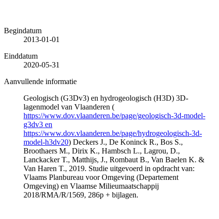
Begindatum
2013-01-01
Einddatum
2020-05-31
Aanvullende informatie
Geologisch (G3Dv3) en hydrogeologisch (H3D) 3D-
lagenmodel van Vlaanderen (
https://www.dov.vlaanderen.be/page/geologisch-3d-model-
g3dv3 en
https://www.dov.vlaanderen.be/page/hydrogeologisch-3d-
model-h3dv20
) Deckers J., De Koninck R., Bos S.,
Broothaers M., Dirix K., Hambsch L., Lagrou, D.,
Lanckacker T., Matthijs, J., Rombaut B., Van Baelen K. &
Van Haren T., 2019. Studie uitgevoerd in opdracht van:
Vlaams Planbureau voor Omgeving (Departement
Omgeving) en Vlaamse Milieumaatschappij
2018/RMA/R/1569, 286p + bijlagen.