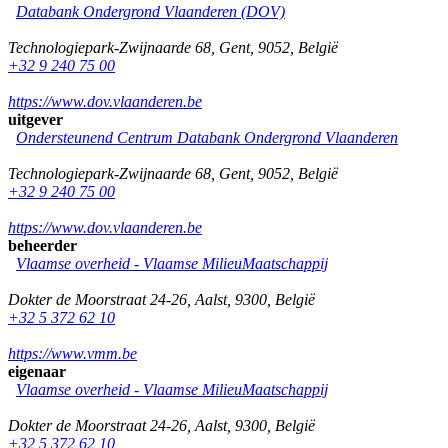
Databank Ondergrond Vlaanderen (DOV)
Technologiepark-Zwijnaarde 68
,
Gent
,
9052
,
België
+32 9 240 75 00
https://www.dov.vlaanderen.be
uitgever
Ondersteunend Centrum Databank Ondergrond Vlaanderen
Technologiepark-Zwijnaarde 68
,
Gent
,
9052
,
België
+32 9 240 75 00
https://www.dov.vlaanderen.be
beheerder
Vlaamse overheid - Vlaamse MilieuMaatschappij
Dokter de Moorstraat 24-26
,
Aalst
,
9300
,
België
+32 5 372 62 10
https://www.vmm.be
eigenaar
Vlaamse overheid - Vlaamse MilieuMaatschappij
Dokter de Moorstraat 24-26
,
Aalst
,
9300
,
België
+32 5 372 62 10