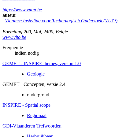
https://www.vmm.be
auteur
Vlaamse Instelling voor Technologisch Onderzoek (VITO)
Boeretang 200
,
Mol
,
2400
,
België
www.vito.be
Frequentie
indien nodig
GEMET - INSPIRE themes, version 1.0
Geologie
GEMET - Concepten, versie 2.4
ondergrond
INSPIRE - Spatial scope
Regionaal
GDI-Vlaanderen Trefwoorden
Herbruikbaar