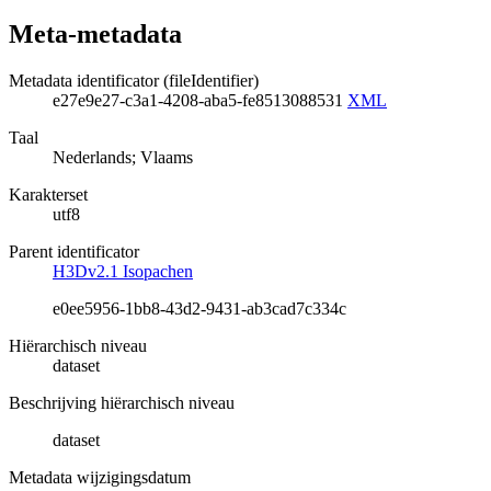
Meta-metadata
Metadata identificator (fileIdentifier)
e27e9e27-c3a1-4208-aba5-fe8513088531
XML
Taal
Nederlands; Vlaams
Karakterset
utf8
Parent identificator
H3Dv2.1 Isopachen
e0ee5956-1bb8-43d2-9431-ab3cad7c334c
Hiërarchisch niveau
dataset
Beschrijving hiërarchisch niveau
dataset
Metadata wijzigingsdatum