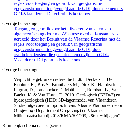
regels voor toegang en gebruik van geografische
gegevensbronnen toegevoegd aan de GDI, door deelnemers
GDI-Vlaanderen. Dit gebruik is kosteloos.
Overige beperkingen
Toegang en gebruik voor het uitvoeren van taken van
algemeen belang door niet-Vlaamse overheidsinstanties is
geregeld door het Besluit van de Vlaamse Regering met de
regels voor toegang en gebruik van geografische
gegevensbronnen toegevoegd aan de GDI, door
overheidsdiensten die geen deelnemer zijn aan GDI-
Vlaanderen. Dit gebruik is kosteloos.
Overige beperkingen
Verplicht te gebruiken referentie luidt: "Deckers J., De
Koninck R., Bos S., Broothaers M., Dirix K., Hambsch L.,
Lagrou, D., Lanckacker T., Matthijs, J., Rombaut B., Van
Baelen K. & Van Haren T., 2019. Geologisch (G3Dv3) en
hydrogeologisch (H3D) 3D-lagenmodel van Vlaanderen.
Studie uitgevoerd in opdracht van: Vlaams Planbureau voor
Omgeving (Departement Omgeving) en Vlaamse
Milieumaatschappij 2018/RMA/R/1569, 286p. + bijlagen"
Ruimtelijk schema dataset(serie)