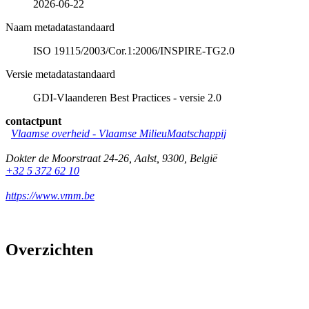
2026-06-22
Naam metadatastandaard
ISO 19115/2003/Cor.1:2006/INSPIRE-TG2.0
Versie metadatastandaard
GDI-Vlaanderen Best Practices - versie 2.0
contactpunt
Vlaamse overheid - Vlaamse MilieuMaatschappij
Dokter de Moorstraat 24-26
,
Aalst
,
9300
,
België
+32 5 372 62 10
https://www.vmm.be
Overzichten