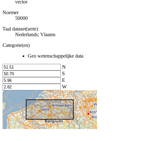
vector
Noemer
50000
Taal dataset(serie)
Nederlands; Vlaams
Categorie(en)
Geo wetenschappelijke data
N
S
E
W