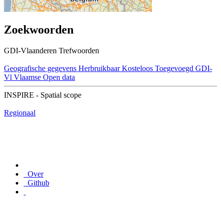
Zoekwoorden
GDI-Vlaanderen Trefwoorden
Geografische gegevens
Herbruikbaar
Kosteloos
Toegevoegd GDI-
Vl
Vlaamse Open data
INSPIRE - Spatial scope
Regionaal
Over
Github