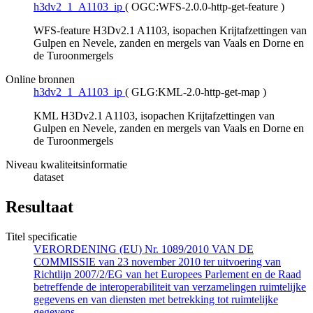
h3dv2_1_A1103_ip
(
OGC:WFS-2.0.0-http-get-feature
)
WFS-feature H3Dv2.1 A1103, isopachen Krijtafzettingen van
Gulpen en Nevele, zanden en mergels van Vaals en Dorne en
de Turoonmergels
Online bronnen
h3dv2_1_A1103_ip
(
GLG:KML-2.0-http-get-map
)
KML H3Dv2.1 A1103, isopachen Krijtafzettingen van
Gulpen en Nevele, zanden en mergels van Vaals en Dorne en
de Turoonmergels
Niveau kwaliteitsinformatie
dataset
Resultaat
Titel specificatie
VERORDENING (EU) Nr. 1089/2010 VAN DE
COMMISSIE van 23 november 2010 ter uitvoering van
Richtlijn 2007/2/EG van het Europees Parlement en de Raad
betreffende de interoperabiliteit van verzamelingen ruimtelijke
gegevens en van diensten met betrekking tot ruimtelijke
gegevens