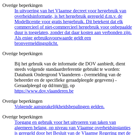
Overige beperkingen
In uitvoering van het Vlaamse decreet voor hergebruik van
overheidsinformatie, is het hergebruik geregeld d.m.v. de
Modellicentie voor gratis hergebruik. Dit betekent dat elk
commercieel of niet-commercieel hergebruik voor onbepaalde
duur is toegelaten, zonder dat daar kosten aan verbonden zijn.
Als enige gebruiksvoorwaarde geldt een
bronvermeldingsplicht.
Overige beperkingen
Bij het gebruik van de informatie die DOV aanbiedt, dient
steeds volgende standaardreferentie gebruikt te worden:
Databank Ondergrond Vlaanderen - (vermelding van de
beheerder en de specifieke geraadpleegde gegevens) -
Geraadpleegd op dd/mm/jjjj, op
https://www.dov.vlaanderen.be
Overige beperkingen
Volgende aansprakelijkheidsbepalingen gelden.
Overige beperkingen
Toegang en gebruik voor het uitvoeren van taken van
algemeen belang, op niveau van Vlaamse overheidsinstanties
is geregeld door het Besluit van de Vlaamse Regering met de