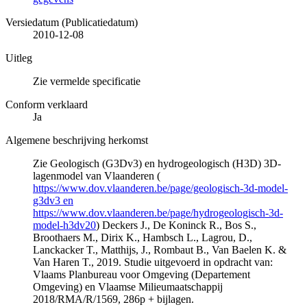
Versiedatum (Publicatiedatum)
2010-12-08
Uitleg
Zie vermelde specificatie
Conform verklaard
Ja
Algemene beschrijving herkomst
Zie Geologisch (G3Dv3) en hydrogeologisch (H3D) 3D-
lagenmodel van Vlaanderen (
https://www.dov.vlaanderen.be/page/geologisch-3d-model-
g3dv3 en
https://www.dov.vlaanderen.be/page/hydrogeologisch-3d-
model-h3dv20
) Deckers J., De Koninck R., Bos S.,
Broothaers M., Dirix K., Hambsch L., Lagrou, D.,
Lanckacker T., Matthijs, J., Rombaut B., Van Baelen K. &
Van Haren T., 2019. Studie uitgevoerd in opdracht van:
Vlaams Planbureau voor Omgeving (Departement
Omgeving) en Vlaamse Milieumaatschappij
2018/RMA/R/1569, 286p + bijlagen.