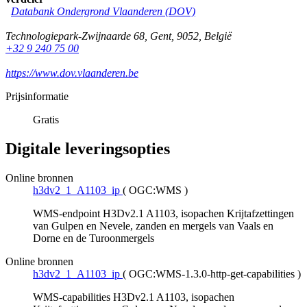
Databank Ondergrond Vlaanderen (DOV)
Technologiepark-Zwijnaarde 68
,
Gent
,
9052
,
België
+32 9 240 75 00
https://www.dov.vlaanderen.be
Prijsinformatie
Gratis
Digitale leveringsopties
Online bronnen
h3dv2_1_A1103_ip
(
OGC:WMS
)
WMS-endpoint H3Dv2.1 A1103, isopachen Krijtafzettingen
van Gulpen en Nevele, zanden en mergels van Vaals en
Dorne en de Turoonmergels
Online bronnen
h3dv2_1_A1103_ip
(
OGC:WMS-1.3.0-http-get-capabilities
)
WMS-capabilities H3Dv2.1 A1103, isopachen