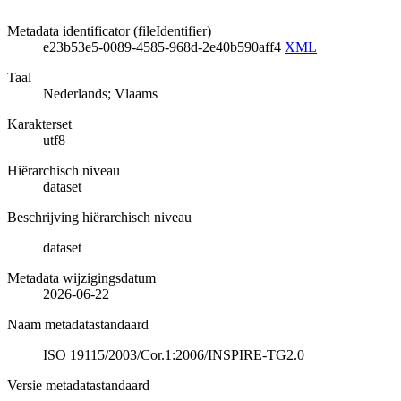
Metadata identificator (fileIdentifier)
e23b53e5-0089-4585-968d-2e40b590aff4
XML
Taal
Nederlands; Vlaams
Karakterset
utf8
Hiërarchisch niveau
dataset
Beschrijving hiërarchisch niveau
dataset
Metadata wijzigingsdatum
2026-06-22
Naam metadatastandaard
ISO 19115/2003/Cor.1:2006/INSPIRE-TG2.0
Versie metadatastandaard