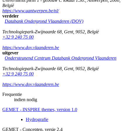
Universiteits plein 1 - gebouw C lokaal 1.30.
,
Antwerpen
,
2000
,
België
https://www.uantwerpen.be/nl/
verdeler
Databank Ondergrond Vlaanderen (DOV)
Technologiepark-Zwijnaarde 68
,
Gent
,
9052
,
België
+32 9 240 75 00
https://www.dov.vlaanderen.be
uitgever
Ondersteunend Centrum Databank Ondergrond Vlaanderen
Technologiepark-Zwijnaarde 68
,
Gent
,
9052
,
België
+32 9 240 75 00
https://www.dov.vlaanderen.be
Frequentie
indien nodig
GEMET - INSPIRE themes, version 1.0
Hydrografie
GEMET - Concepten, versie 2.4