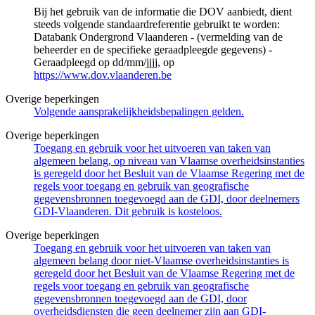
Bij het gebruik van de informatie die DOV aanbiedt, dient
steeds volgende standaardreferentie gebruikt te worden:
Databank Ondergrond Vlaanderen - (vermelding van de
beheerder en de specifieke geraadpleegde gegevens) -
Geraadpleegd op dd/mm/jjjj, op
https://www.dov.vlaanderen.be
Overige beperkingen
Volgende aansprakelijkheidsbepalingen gelden.
Overige beperkingen
Toegang en gebruik voor het uitvoeren van taken van
algemeen belang, op niveau van Vlaamse overheidsinstanties
is geregeld door het Besluit van de Vlaamse Regering met de
regels voor toegang en gebruik van geografische
gegevensbronnen toegevoegd aan de GDI, door deelnemers
GDI-Vlaanderen. Dit gebruik is kosteloos.
Overige beperkingen
Toegang en gebruik voor het uitvoeren van taken van
algemeen belang door niet-Vlaamse overheidsinstanties is
geregeld door het Besluit van de Vlaamse Regering met de
regels voor toegang en gebruik van geografische
gegevensbronnen toegevoegd aan de GDI, door
overheidsdiensten die geen deelnemer zijn aan GDI-