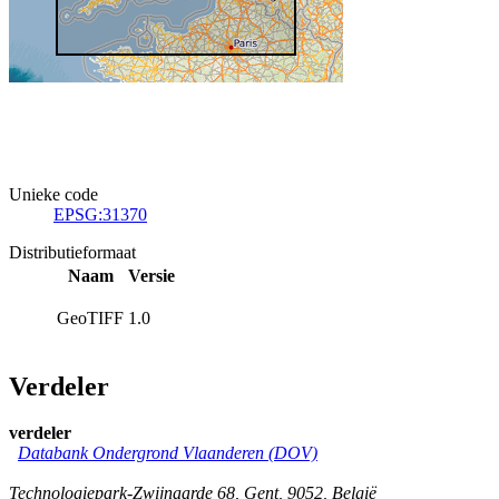
Unieke code
EPSG:31370
Distributieformaat
Naam
Versie
GeoTIFF
1.0
Verdeler
verdeler
Databank Ondergrond Vlaanderen (DOV)
Technologiepark-Zwijnaarde 68
,
Gent
,
9052
,
België