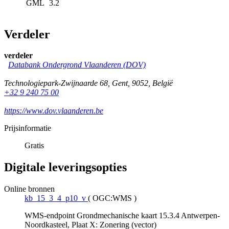
GML
3.2
Verdeler
verdeler
Databank Ondergrond Vlaanderen (DOV)
Technologiepark-Zwijnaarde 68
,
Gent
,
9052
,
België
+32 9 240 75 00
https://www.dov.vlaanderen.be
Prijsinformatie
Gratis
Digitale leveringsopties
Online bronnen
kb_15_3_4_p10_v
(
OGC:WMS
)
WMS-endpoint Grondmechanische kaart 15.3.4 Antwerpen-
Noordkasteel, Plaat X: Zonering (vector)