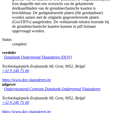
Een shapefile met een overzicht van de gekarteerde
deelkaartbladen van de grondmechanische kaarten is
beschikbaar. De gedigitaliseerde platen (file geodatabase)
worden samen met de originele gegeorefereerde platen
(GeoTIFFs) aangeboden. De verklarende teksten horende bij
de grondmechanische kaarten kunnen in pdf formaat
opgevraagd worden.
Status
compleet
verdeler
Databank Ondergrond Vlaanderen (DOV)
Technologiepark-Zwijnaarde 68
,
Gent
,
9052
,
België
+32 9 240 75 00
https://www.dov.vlaanderen.be
uitgever
Ondersteunend Centrum Databank Ondergrond Vlaanderen
Technologiepark-Zwijnaarde 68
,
Gent
,
9052
,
België
+32 9 240 75 00
https://www.dov.vlaanderen.be