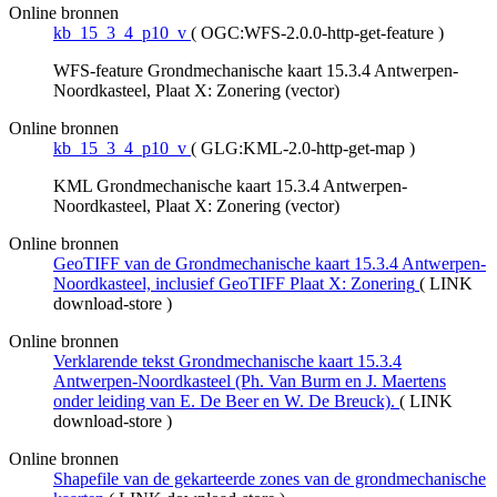
Online bronnen
kb_15_3_4_p10_v
(
OGC:WFS-2.0.0-http-get-feature
)
WFS-feature Grondmechanische kaart 15.3.4 Antwerpen-
Noordkasteel, Plaat X: Zonering (vector)
Online bronnen
kb_15_3_4_p10_v
(
GLG:KML-2.0-http-get-map
)
KML Grondmechanische kaart 15.3.4 Antwerpen-
Noordkasteel, Plaat X: Zonering (vector)
Online bronnen
GeoTIFF van de Grondmechanische kaart 15.3.4 Antwerpen-
Noordkasteel, inclusief GeoTIFF Plaat X: Zonering
(
LINK
download-store
)
Online bronnen
Verklarende tekst Grondmechanische kaart 15.3.4
Antwerpen-Noordkasteel (Ph. Van Burm en J. Maertens
onder leiding van E. De Beer en W. De Breuck).
(
LINK
download-store
)
Online bronnen
Shapefile van de gekarteerde zones van de grondmechanische