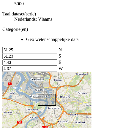
5000
Taal dataset(serie)
Nederlands; Vlaams
Categorie(en)
Geo wetenschappelijke data
N
S
E
W