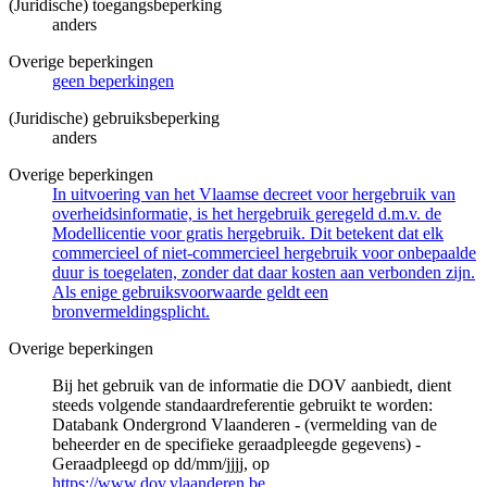
(Juridische) toegangsbeperking
anders
Overige beperkingen
geen beperkingen
(Juridische) gebruiksbeperking
anders
Overige beperkingen
In uitvoering van het Vlaamse decreet voor hergebruik van
overheidsinformatie, is het hergebruik geregeld d.m.v. de
Modellicentie voor gratis hergebruik. Dit betekent dat elk
commercieel of niet-commercieel hergebruik voor onbepaalde
duur is toegelaten, zonder dat daar kosten aan verbonden zijn.
Als enige gebruiksvoorwaarde geldt een
bronvermeldingsplicht.
Overige beperkingen
Bij het gebruik van de informatie die DOV aanbiedt, dient
steeds volgende standaardreferentie gebruikt te worden:
Databank Ondergrond Vlaanderen - (vermelding van de
beheerder en de specifieke geraadpleegde gegevens) -
Geraadpleegd op dd/mm/jjjj, op
https://www.dov.vlaanderen.be