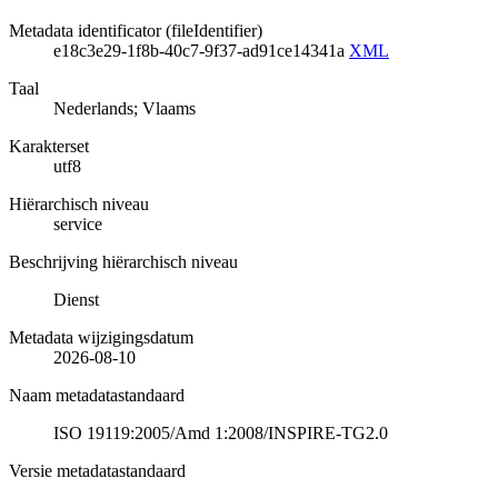
Metadata identificator (fileIdentifier)
e18c3e29-1f8b-40c7-9f37-ad91ce14341a
XML
Taal
Nederlands; Vlaams
Karakterset
utf8
Hiërarchisch niveau
service
Beschrijving hiërarchisch niveau
Dienst
Metadata wijzigingsdatum
2026-08-10
Naam metadatastandaard
ISO 19119:2005/Amd 1:2008/INSPIRE-TG2.0
Versie metadatastandaard