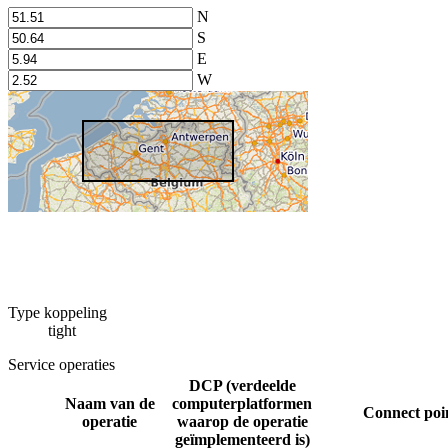
N
S
E
W
Type koppeling
tight
Service operaties
DCP (verdeelde
Naam van de
computerplatformen
Connect poi
operatie
waarop de operatie
geïmplementeerd is)