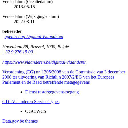
Versiedatum (Creatiedatum)
2018-05-15
Versiedatum (Wijzigingsdatum)
2022-08-11
beheerder
agentschap Digitaal Vlaanderen
Havenlaan 88
,
Brussel
,
1000
,
België
+32 9 276 15 00
https://www.vlaanderen.be/digitaal-vlaanderen
Verordening (EG) nr. 1205/2008 van de Commissie van 3 december
2008 ter uitvoering van Richtlijn 2007/2/EG van het Europees
Parlement en de Raad betreffende metagegevens
Dienst rastergegevenstoegang
GDI-Vlaanderen Service Types
OGC:WCS
Data.gov.be themes