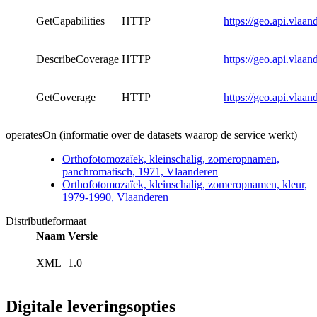
GetCapabilities
HTTP
https://geo.api.vlaa
DescribeCoverage
HTTP
https://geo.api.vlaa
GetCoverage
HTTP
https://geo.api.vlaa
operatesOn (informatie over de datasets waarop de service werkt)
Orthofotomozaïek, kleinschalig, zomeropnamen,
panchromatisch, 1971, Vlaanderen
Orthofotomozaïek, kleinschalig, zomeropnamen, kleur,
1979-1990, Vlaanderen
Distributieformaat
Naam
Versie
XML
1.0
Digitale leveringsopties