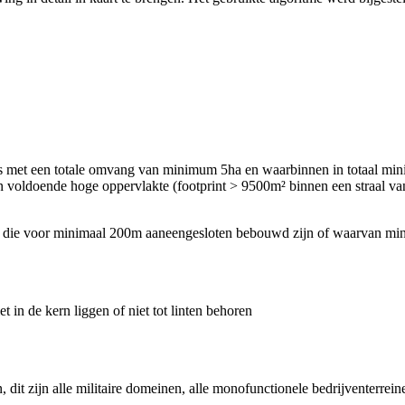
s met een totale omvang van minimum 5ha en waarbinnen in totaal mi
n voldoende hoge oppervlakte (footprint > 9500m² binnen een straal 
kern, die voor minimaal 200m aaneengesloten bebouwd zijn of waarvan m
in de kern liggen of niet tot linten behoren
 dit zijn alle militaire domeinen, alle monofunctionele bedrijventerrei