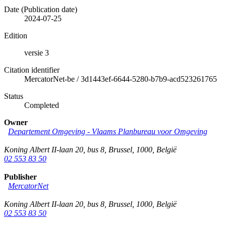
Date (Publication date)
2024-07-25
Edition
versie 3
Citation identifier
MercatorNet-be
/
3d1443ef-6644-5280-b7b9-acd523261765
Status
Completed
Owner
Departement Omgeving - Vlaams Planbureau voor Omgeving
Koning Albert II-laan 20, bus 8
,
Brussel
,
1000
,
België
02 553 83 50
Publisher
MercatorNet
Koning Albert II-laan 20, bus 8
,
Brussel
,
1000
,
België
02 553 83 50