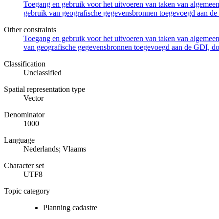
Toegang en gebruik voor het uitvoeren van taken van algemeen 
gebruik van geografische gegevensbronnen toegevoegd aan de 
Other constraints
Toegang en gebruik voor het uitvoeren van taken van algemeen 
van geografische gegevensbronnen toegevoegd aan de GDI, door
Classification
Unclassified
Spatial representation type
Vector
Denominator
1000
Language
Nederlands; Vlaams
Character set
UTF8
Topic category
Planning cadastre