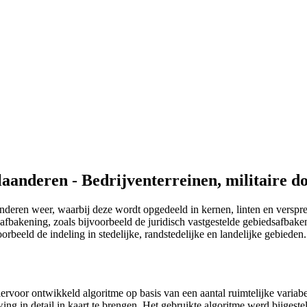
laanderen - Bedrijventerreinen, militaire d
nderen weer, waarbij deze wordt opgedeeld in kernen, linten en versp
 afbakening, zoals bijvoorbeeld de juridisch vastgestelde gebiedsafbake
orbeeld de indeling in stedelijke, randstedelijke en landelijke gebieden.
iervoor ontwikkeld algoritme op basis van een aantal ruimtelijke vari
g in detail in kaart te brengen. Het gebruikte algoritme werd bijgeste