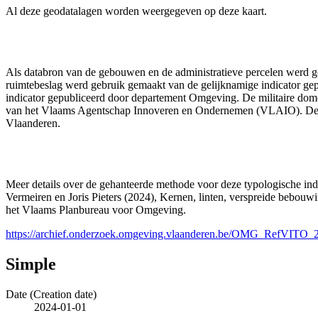
Al deze geodatalagen worden weergegeven op deze kaart.
Als databron van de gebouwen en de administratieve percelen werd g
ruimtebeslag werd gebruik gemaakt van de gelijknamige indicator g
indicator gepubliceerd door departement Omgeving. De militaire domei
van het Vlaams Agentschap Innoveren en Ondernemen (VLAIO). De c
Vlaanderen.
Meer details over de gehanteerde methode voor deze typologische ind
Vermeiren en Joris Pieters (2024), Kernen, linten, verspreide bebou
het Vlaams Planbureau voor Omgeving.
https://archief.onderzoek.omgeving.vlaanderen.be/OMG_RefVIT
Simple
Date (Creation date)
2024-01-01