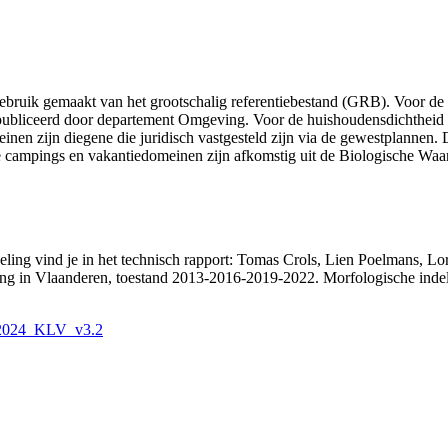
ebruik gemaakt van het grootschalig referentiebestand (GRB). Voor d
epubliceerd door departement Omgeving. Voor de huishoudensdichtheid
nen zijn diegene die juridisch vastgesteld zijn via de gewestplannen. 
ampings en vakantiedomeinen zijn afkomstig uit de Biologische Wa
eling vind je in het technisch rapport: Tomas Crols, Lien Poelmans, L
wing in Vlaanderen, toestand 2013-2016-2019-2022. Morfologische inde
O_2024_KLV_v3.2