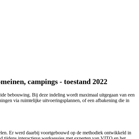
omeinen, campings - toestand 2022
reide bebouwing. Bij deze indeling wordt maximaal uitgegaan van een
ningen via ruimtelijke uitvoeringsplannen, of een afbakening die in
abelen. Er werd daarbij voortgebouwd op de methodiek ontwikkeld in
ld tijdens interactieve werksessies met experten van VITO en het