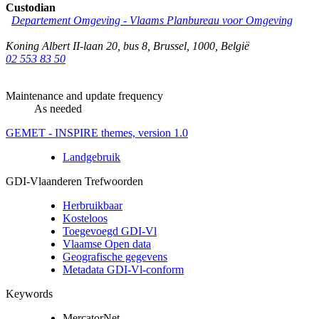
Custodian
Departement Omgeving - Vlaams Planbureau voor Omgeving
Koning Albert II-laan 20, bus 8
,
Brussel
,
1000
,
België
02 553 83 50
Maintenance and update frequency
As needed
GEMET - INSPIRE themes, version 1.0
Landgebruik
GDI-Vlaanderen Trefwoorden
Herbruikbaar
Kosteloos
Toegevoegd GDI-Vl
Vlaamse Open data
Geografische gegevens
Metadata GDI-Vl-conform
Keywords
MercatorNet