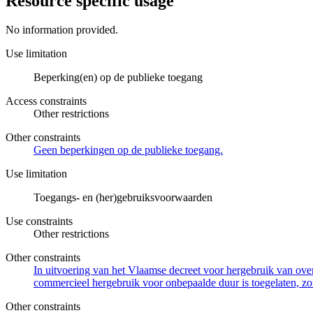
Resource specific usage
No information provided.
Use limitation
Beperking(en) op de publieke toegang
Access constraints
Other restrictions
Other constraints
Geen beperkingen op de publieke toegang.
Use limitation
Toegangs- en (her)gebruiksvoorwaarden
Use constraints
Other restrictions
Other constraints
In uitvoering van het Vlaamse decreet voor hergebruik van overh
commercieel hergebruik voor onbepaalde duur is toegelaten, zo
Other constraints