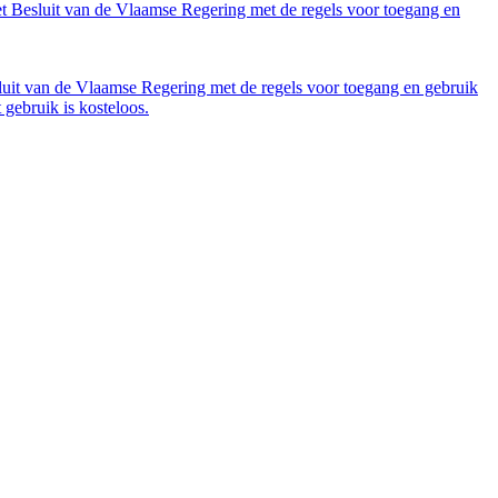
et Besluit van de Vlaamse Regering met de regels voor toegang en
luit van de Vlaamse Regering met de regels voor toegang en gebruik
gebruik is kosteloos.