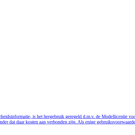
eidsinformatie, is het hergebruik geregeld d.m.v. de Modellicentie voor
nder dat daar kosten aan verbonden zijn. Als enige gebruiksvoorwaarde