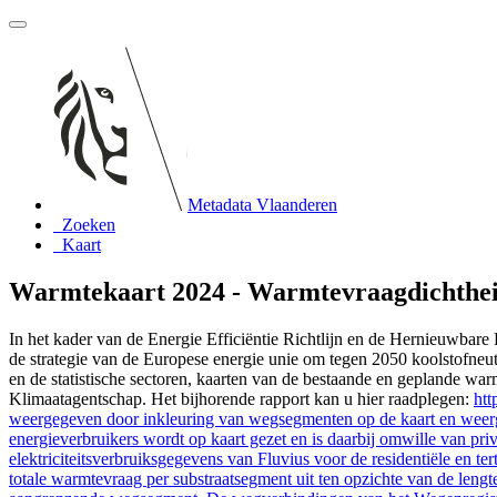
Metadata Vlaanderen
Zoeken
Kaart
Warmtekaart 2024 - Warmtevraagdichtheid
In het kader van de Energie Efficiëntie Richtlijn en de Hernieuwbare 
de strategie van de Europese energie unie om tegen 2050 koolstofneu
en de statistische sectoren, kaarten van de bestaande en geplande wa
Klimaatagentschap. Het bijhorende rapport kan u hier raadplegen:
htt
weergegeven door inkleuring van wegsegmenten op de kaart en weerg
energieverbruikers wordt op kaart gezet en is daarbij omwille van pr
elektriciteitsverbruiksgegevens van Fluvius voor de residentiële en t
totale warmtevraag per substraatsegment uit ten opzichte van de leng