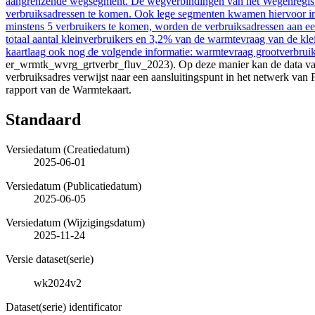
aangrenzende wegsegment. De wegverbindingen van het Wegenregist
verbruiksadressen te komen. Ook lege segmenten kwamen hiervoor in 
minstens 5 verbruikers te komen, worden de verbruiksadressen aan ee
totaal aantal kleinverbruikers en 3,2% van de warmtevraag van de kl
kaartlaag ook nog de volgende informatie: warmtevraag grootverbrui
er_wrmtk_wvrg_grtverbr_fluv_2023). Op deze manier kan de data van 
verbruiksadres verwijst naar een aansluitingspunt in het netwerk va
rapport van de Warmtekaart.
Standaard
Versiedatum (Creatiedatum)
2025-06-01
Versiedatum (Publicatiedatum)
2025-06-05
Versiedatum (Wijzigingsdatum)
2025-11-24
Versie dataset(serie)
wk2024v2
Dataset(serie) identificator