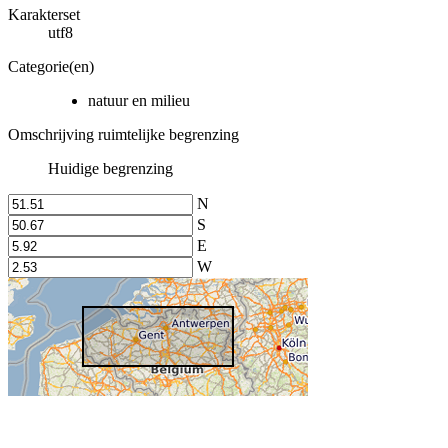
Karakterset
utf8
Categorie(en)
natuur en milieu
Omschrijving ruimtelijke begrenzing
Huidige begrenzing
N
S
E
W