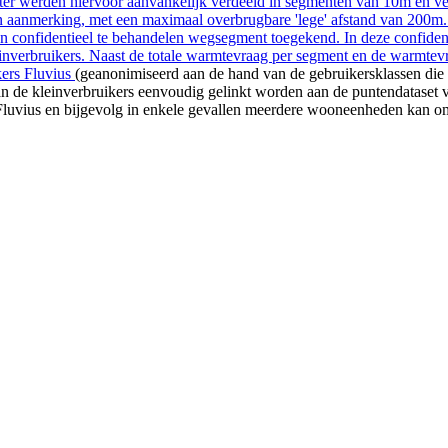
er werden hiervoor aanvankelijk verdeeld in segmenten van 10m en 
aanmerking, met een maximaal overbrugbare 'lege' afstand van 200m. W
n confidentieel te behandelen wegsegment toegekend. In deze confident
einverbruikers. Naast de totale warmtevraag per segment en de warmtev
kers Fluvius
(geanonimiseerd aan de hand van de gebruikersklassen die
de kleinverbruikers eenvoudig gelinkt worden aan de puntendataset va
n Fluvius en bijgevolg in enkele gevallen meerdere wooneenheden kan 