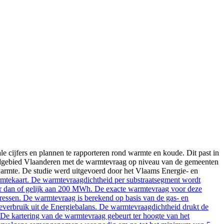
le cijfers en plannen te rapporteren rond warmte en koude. Dit past in
rondgebied Vlaanderen met de warmtevraag op niveau van de gemeenten
 warmte. De studie werd uitgevoerd door het Vlaams Energie- en
tekaart. De warmtevraagdichtheid per substraatsegment wordt
er dan of gelijk aan 200 MWh. De exacte warmtevraag voor deze
dressen. De warmtevraag is berekend op basis van de gas- en
olieverbruik uit de Energiebalans. De warmtevraagdichtheid drukt de
 De kartering van de warmtevraag gebeurt ter hoogte van het