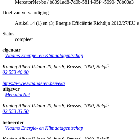
MercatorNet-be
/
b8091ad8-7d0b-5814-95f4-5090478b00a3
Doel van vervaardiging
Artikel 14 (1) en (3) Energie Efficiëntie Richtlijn 2012/27/EU
Status
compleet
eigenaar
Vlaams Energie- en Klimaatagentschap
Koning Albert II-laan 20, bus 8
,
Brussel
,
1000
,
België
02 553 46 00
https://www.vlaanderen.be/veka
uitgever
MercatorNet
Koning Albert II-laan 20, bus 8
,
Brussel
,
1000
,
België
02 553 83 50
beheerder
Vlaams Energie- en Klimaatagentschap