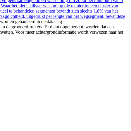
vervolgens samengenomen waar nodig om zo tot het minimum van 5
aar het niet haalbaar was om op die manier tot een cluster van
ieel te behandelen segmenten bevindt zich slechts 1,8% van het
raagdichtheid, uitgedrukt per lengte van het wegsegment, bevat deze
 worden gehanteerd in de datalaag
n de grootverbruikers. Er dient opgemerkt te worden dat een
omvatten. Voor meer achtergrondinformatie wordt verwezen naar het