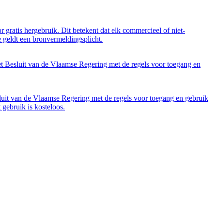
 gratis hergebruik. Dit betekent dat elk commercieel of niet-
 geldt een bronvermeldingsplicht.
et Besluit van de Vlaamse Regering met de regels voor toegang en
luit van de Vlaamse Regering met de regels voor toegang en gebruik
gebruik is kosteloos.