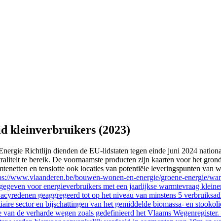
 kleinverbruikers (2023)
Energie Richtlijn dienden de EU-lidstaten tegen einde juni 2024 nationa
traliteit te bereik. De voornaamste producten zijn kaarten voor het g
rmtenetten en tenslotte ook locaties van potentiële leveringspunten van
ps://www.vlaanderen.be/bouwen-wonen-en-energie/groene-energie/warm
egeven voor energieverbruikers met een jaarlijkse warmtevraag klein
ivacyredenen geaggregeerd tot op het niveau van minstens 5 verbruiksa
ertiaire sector en bijschattingen van het gemiddelde biomassa- en stook
te van de verharde wegen zoals gedefinieerd het Vlaams Wegenregister.