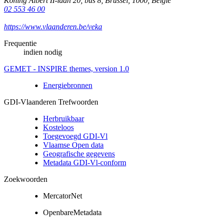
Koning Albert II-laan 20, bus 8
,
Brussel
,
1000
,
België
02 553 46 00
https://www.vlaanderen.be/veka
Frequentie
indien nodig
GEMET - INSPIRE themes, version 1.0
Energiebronnen
GDI-Vlaanderen Trefwoorden
Herbruikbaar
Kosteloos
Toegevoegd GDI-Vl
Vlaamse Open data
Geografische gegevens
Metadata GDI-Vl-conform
Zoekwoorden
MercatorNet
OpenbareMetadata