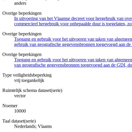
anders
Overige beperkingen
In uitvoering van het Vlaamse decreet voor hergebruik van overh
commercieel hergebruik voor onbepaalde duur is toegelaten, zo
Overige beperkingen
Toegang en gebruik voor het uitvoeren van taken van algemeen 
gebruik van geografische gegevensbronnen toegevoegd aan de 
Overige beperkingen
Toegang en gebruik voor het uitvoeren van taken van algemeen 
van geografische gegevensbronnen toegevoegd aan de GDI, door
Type veiligheidsbeperking
vrij toegankelijk
Ruimtelijk schema dataset(serie)
vector
Noemer
10000
Taal dataset(serie)
Nederlands; Vlaams