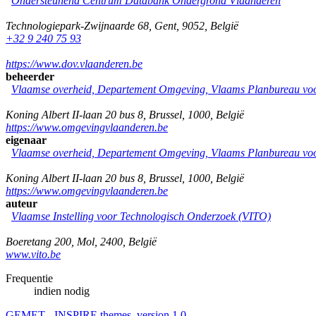
Ondersteunend Centrum Databank Ondergrond Vlaanderen
Technologiepark-Zwijnaarde 68
,
Gent
,
9052
,
België
+32 9 240 75 93
https://www.dov.vlaanderen.be
beheerder
Vlaamse overheid, Departement Omgeving, Vlaams Planbureau v
Koning Albert II-laan 20 bus 8
,
Brussel
,
1000
,
België
https://www.omgevingvlaanderen.be
eigenaar
Vlaamse overheid, Departement Omgeving, Vlaams Planbureau v
Koning Albert II-laan 20 bus 8
,
Brussel
,
1000
,
België
https://www.omgevingvlaanderen.be
auteur
Vlaamse Instelling voor Technologisch Onderzoek (VITO)
Boeretang 200
,
Mol
,
2400
,
België
www.vito.be
Frequentie
indien nodig
GEMET - INSPIRE themes, version 1.0