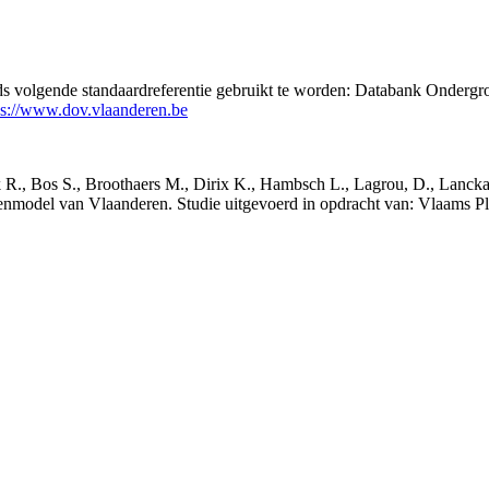
eds volgende standaardreferentie gebruikt te worden: Databank Ondergr
ps://www.dov.vlaanderen.be
nck R., Bos S., Broothaers M., Dirix K., Hambsch L., Lagrou, D., Lanck
nmodel van Vlaanderen. Studie uitgevoerd in opdracht van: Vlaams