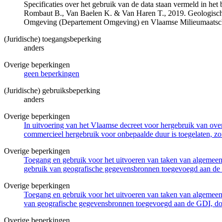
Specificaties over het gebruik van de data staan vermeld in he
Rombaut B., Van Baelen K. & Van Haren T., 2019. Geologisch
Omgeving (Departement Omgeving) en Vlaamse Milieumaatsch
(Juridische) toegangsbeperking
anders
Overige beperkingen
geen beperkingen
(Juridische) gebruiksbeperking
anders
Overige beperkingen
In uitvoering van het Vlaamse decreet voor hergebruik van overh
commercieel hergebruik voor onbepaalde duur is toegelaten, zo
Overige beperkingen
Toegang en gebruik voor het uitvoeren van taken van algemeen 
gebruik van geografische gegevensbronnen toegevoegd aan de 
Overige beperkingen
Toegang en gebruik voor het uitvoeren van taken van algemeen 
van geografische gegevensbronnen toegevoegd aan de GDI, door
Overige beperkingen