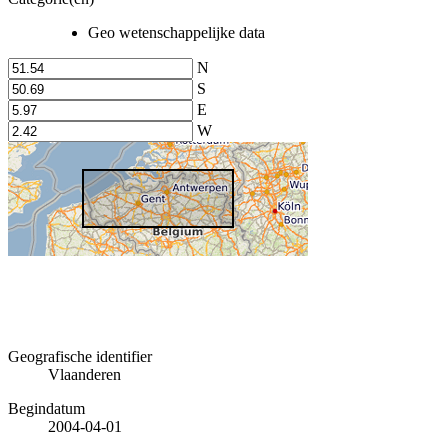
Geo wetenschappelijke data
N
S
E
W
Geografische identifier
Vlaanderen
Begindatum
2004-04-01