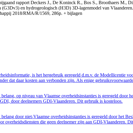
t bijgaand rapport Deckers J., De Koninck R., Bos S., Broothaers M., Di
 (G3Dv3) en hydrogeologisch (H3D) 3D-lagenmodel van Vlaanderen. S
appij 2018/RMA/R/1569, 286p. + bijlagen
eidsinformatie, is het hergebruik geregeld d.m.v. de Modellicentie voor
nder dat daar kosten aan verbonden zijn. Als enige gebruiksvoorwaarde
belang, op niveau van Vlaamse overheidsinstanties is geregeld door h
GDI, door deelnemers GDI-Vlaanderen. Dit gebruik is kosteloos.
belang door niet-Vlaamse overheidsinstanties is geregeld door het Bes
 overheidsdiensten die geen deelnemer zijn aan GDI-Vlaanderen. Dit 