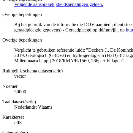
Volgende aansprakelijkheidsbepalingen gelden.
Overige beperkingen
Bij het gebruik van de informatie die DOV aanbiedt, dient ste
geraadpleegde gegevens) - Geraadpleegd op dd/mm/jjjj, op
htt
Overige beperkingen
Verplicht te gebruiken referentie luidt: "Deckers J., De Koni
2019. Geologisch (G3Dv3) en hydrogeologisch (H3D) 3D-lage
Milieumaatschappij 2018/RMA/R/1569, 286p. + bijlagen"
Ruimtelijk schema dataset(serie)
vector
Noemer
50000
Taal dataset(serie)
Nederlands; Vlaams
Karakterset
utf8
Categorie(en)