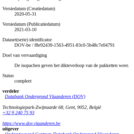
Versiedatum (Creatiedatum)
2020-05-31
Versiedatum (Publicatiedatum)
2021-03-10
Dataset(serie) identificator
DOV-be
/
f8e92439-1563-4951-83c0-5b48c7e04791
Doel van vervaardiging
De isopachen geven het dikteverloop van de pakketten weer.
Status
compleet
verdeler
Databank Ondergrond Vlaanderen (DOV)
Technologiepark-Zwijnaarde 68
,
Gent
,
9052
,
België
+32 9 240 75 93
https://www.dov.vlaanderen.be
uitgever