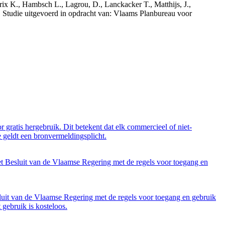
rix K., Hambsch L., Lagrou, D., Lanckacker T., Matthijs, J.,
tudie uitgevoerd in opdracht van: Vlaams Planbureau voor
 gratis hergebruik. Dit betekent dat elk commercieel of niet-
 geldt een bronvermeldingsplicht.
et Besluit van de Vlaamse Regering met de regels voor toegang en
luit van de Vlaamse Regering met de regels voor toegang en gebruik
gebruik is kosteloos.