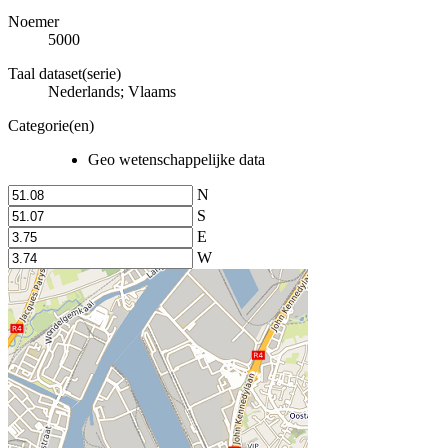
Noemer
5000
Taal dataset(serie)
Nederlands; Vlaams
Categorie(en)
Geo wetenschappelijke data
N
S
E
W