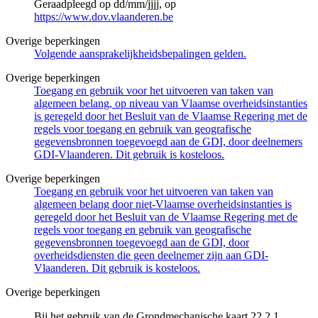
Geraadpleegd op dd/mm/jjjj, op
https://www.dov.vlaanderen.be
Overige beperkingen
Volgende aansprakelijkheidsbepalingen gelden.
Overige beperkingen
Toegang en gebruik voor het uitvoeren van taken van
algemeen belang, op niveau van Vlaamse overheidsinstanties
is geregeld door het Besluit van de Vlaamse Regering met de
regels voor toegang en gebruik van geografische
gegevensbronnen toegevoegd aan de GDI, door deelnemers
GDI-Vlaanderen. Dit gebruik is kosteloos.
Overige beperkingen
Toegang en gebruik voor het uitvoeren van taken van
algemeen belang door niet-Vlaamse overheidsinstanties is
geregeld door het Besluit van de Vlaamse Regering met de
regels voor toegang en gebruik van geografische
gegevensbronnen toegevoegd aan de GDI, door
overheidsdiensten die geen deelnemer zijn aan GDI-
Vlaanderen. Dit gebruik is kosteloos.
Overige beperkingen
Bij het gebruik van de Grondmechanische kaart 22.2.1