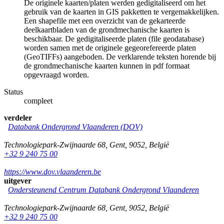
De originele kaarten/platen werden gedigitaliseerd om het
gebruik van de kaarten in GIS pakketten te vergemakkelijken.
Een shapefile met een overzicht van de gekarteerde
deelkaartbladen van de grondmechanische kaarten is
beschikbaar. De gedigitaliseerde platen (file geodatabase)
worden samen met de originele gegeorefereerde platen
(GeoTIFFs) aangeboden. De verklarende teksten horende bij
de grondmechanische kaarten kunnen in pdf formaat
opgevraagd worden.
Status
compleet
verdeler
Databank Ondergrond Vlaanderen (DOV)
Technologiepark-Zwijnaarde 68
,
Gent
,
9052
,
België
+32 9 240 75 00
https://www.dov.vlaanderen.be
uitgever
Ondersteunend Centrum Databank Ondergrond Vlaanderen
Technologiepark-Zwijnaarde 68
,
Gent
,
9052
,
België
+32 9 240 75 00