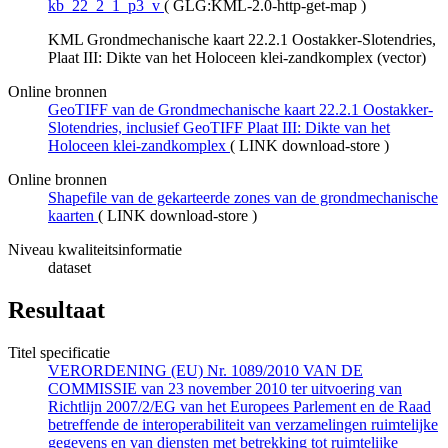
kb_22_2_1_p3_v
(
GLG:KML-2.0-http-get-map
)
KML Grondmechanische kaart 22.2.1 Oostakker-Slotendries,
Plaat III: Dikte van het Holoceen klei-zandkomplex (vector)
Online bronnen
GeoTIFF van de Grondmechanische kaart 22.2.1 Oostakker-
Slotendries, inclusief GeoTIFF Plaat III: Dikte van het
Holoceen klei-zandkomplex
(
LINK download-store
)
Online bronnen
Shapefile van de gekarteerde zones van de grondmechanische
kaarten
(
LINK download-store
)
Niveau kwaliteitsinformatie
dataset
Resultaat
Titel specificatie
VERORDENING (EU) Nr. 1089/2010 VAN DE
COMMISSIE van 23 november 2010 ter uitvoering van
Richtlijn 2007/2/EG van het Europees Parlement en de Raad
betreffende de interoperabiliteit van verzamelingen ruimtelijke
gegevens en van diensten met betrekking tot ruimtelijke