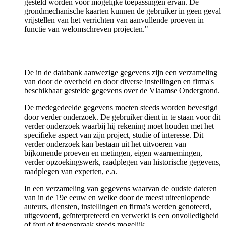
gesteld worden voor mogelijke toepassingen ervan. De
grondmechanische kaarten kunnen de gebruiker in geen geval
vrijstellen van het verrichten van aanvullende proeven in
functie van welomschreven projecten."
De in de databank aanwezige gegevens zijn een verzameling
van door de overheid en door diverse instellingen en firma's
beschikbaar gestelde gegevens over de Vlaamse Ondergrond.
De medegedeelde gegevens moeten steeds worden bevestigd
door verder onderzoek. De gebruiker dient in te staan voor dit
verder onderzoek waarbij hij rekening moet houden met het
specifieke aspect van zijn project, studie of interesse. Dit
verder onderzoek kan bestaan uit het uitvoeren van
bijkomende proeven en metingen, eigen waarnemingen,
verder opzoekingswerk, raadplegen van historische gegevens,
raadplegen van experten, e.a.
In een verzameling van gegevens waarvan de oudste dateren
van in de 19e eeuw en welke door de meest uiteenlopende
auteurs, diensten, instellingen en firma's werden genoteerd,
uitgevoerd, geïnterpreteerd en verwerkt is een onvolledigheid
of fout of tegenspraak steeds mogelijk.