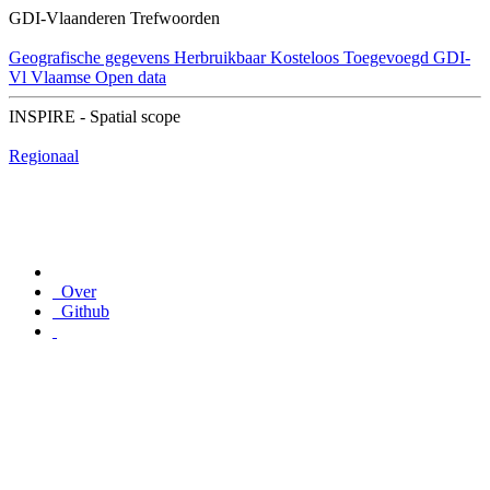
GDI-Vlaanderen Trefwoorden
Geografische gegevens
Herbruikbaar
Kosteloos
Toegevoegd GDI-
Vl
Vlaamse Open data
INSPIRE - Spatial scope
Regionaal
Over
Github