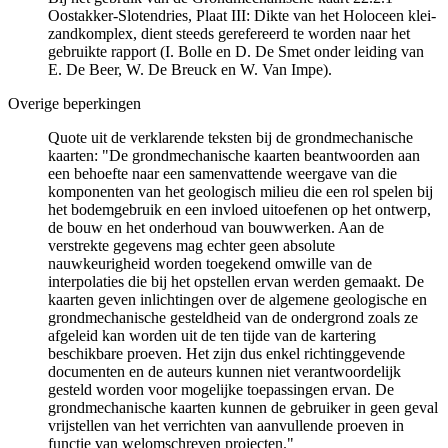
Oostakker-Slotendries, Plaat III: Dikte van het Holoceen klei-
zandkomplex, dient steeds gerefereerd te worden naar het
gebruikte rapport (I. Bolle en D. De Smet onder leiding van
E. De Beer, W. De Breuck en W. Van Impe).
Overige beperkingen
Quote uit de verklarende teksten bij de grondmechanische
kaarten: "De grondmechanische kaarten beantwoorden aan
een behoefte naar een samenvattende weergave van die
komponenten van het geologisch milieu die een rol spelen bij
het bodemgebruik en een invloed uitoefenen op het ontwerp,
de bouw en het onderhoud van bouwwerken. Aan de
verstrekte gegevens mag echter geen absolute
nauwkeurigheid worden toegekend omwille van de
interpolaties die bij het opstellen ervan werden gemaakt. De
kaarten geven inlichtingen over de algemene geologische en
grondmechanische gesteldheid van de ondergrond zoals ze
afgeleid kan worden uit de ten tijde van de kartering
beschikbare proeven. Het zijn dus enkel richtinggevende
documenten en de auteurs kunnen niet verantwoordelijk
gesteld worden voor mogelijke toepassingen ervan. De
grondmechanische kaarten kunnen de gebruiker in geen geval
vrijstellen van het verrichten van aanvullende proeven in
functie van welomschreven projecten."