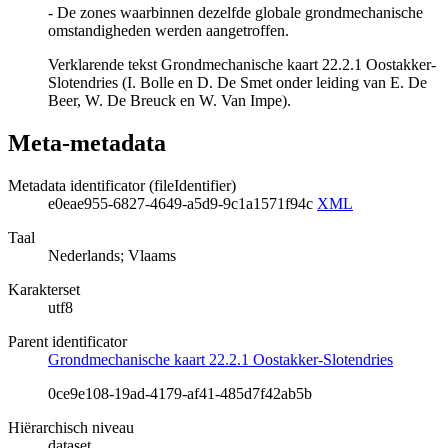
- De zones waarbinnen dezelfde globale grondmechanische
omstandigheden werden aangetroffen.
Verklarende tekst Grondmechanische kaart 22.2.1 Oostakker-
Slotendries (I. Bolle en D. De Smet onder leiding van E. De
Beer, W. De Breuck en W. Van Impe).
Meta-metadata
Metadata identificator (fileIdentifier)
e0eae955-6827-4649-a5d9-9c1a1571f94c
XML
Taal
Nederlands; Vlaams
Karakterset
utf8
Parent identificator
Grondmechanische kaart 22.2.1 Oostakker-Slotendries
0ce9e108-19ad-4179-af41-485d7f42ab5b
Hiërarchisch niveau
dataset