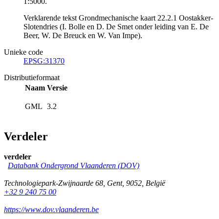
1:5000.
Verklarende tekst Grondmechanische kaart 22.2.1 Oostakker-
Slotendries (I. Bolle en D. De Smet onder leiding van E. De
Beer, W. De Breuck en W. Van Impe).
Unieke code
EPSG:31370
Distributieformaat
Naam
Versie
GML
3.2
Verdeler
verdeler
Databank Ondergrond Vlaanderen (DOV)
Technologiepark-Zwijnaarde 68
,
Gent
,
9052
,
België
+32 9 240 75 00
https://www.dov.vlaanderen.be