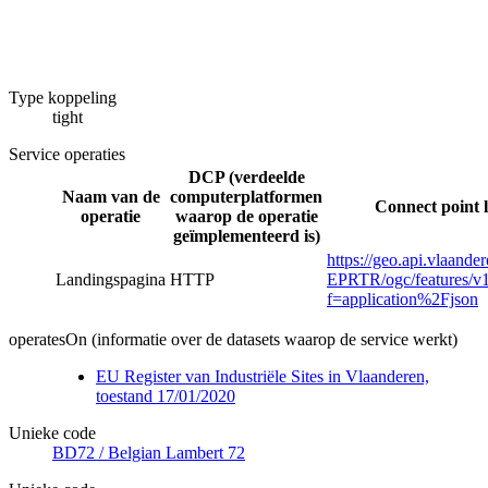
Type koppeling
tight
Service operaties
DCP (verdeelde
Naam van de
computerplatformen
Connect point 
operatie
waarop de operatie
geïmplementeerd is)
https://geo.api.vlaand
Landingspagina
HTTP
EPRTR/ogc/features/v1
f=application%2Fjson
operatesOn (informatie over de datasets waarop de service werkt)
EU Register van Industriële Sites in Vlaanderen,
toestand 17/01/2020
Unieke code
BD72 / Belgian Lambert 72