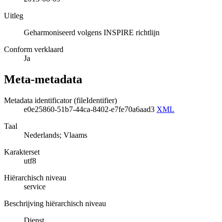
Uitleg
Geharmoniseerd volgens INSPIRE richtlijn
Conform verklaard
Ja
Meta-metadata
Metadata identificator (fileIdentifier)
e0e25860-51b7-44ca-8402-e7fe70a6aad3
XML
Taal
Nederlands; Vlaams
Karakterset
utf8
Hiërarchisch niveau
service
Beschrijving hiërarchisch niveau
Dienst