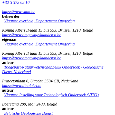
+32 5 372 62 10
https://www.vmm.be
beheerder
Vlaamse overheid, Departement Omgeving
Koning Albert II-laan 15 bus 553
,
Brussel
,
1210
,
België
https://www.omgevingvlaanderen.be
eigenaar
Vlaamse overheid, Departement Omgeving
Koning Albert II-laan 15 bus 553
,
Brussel
,
1210
,
België
https://www.omgevingvlaanderen.be
auteur
Toegepast-Natuurwetenschappelijk Onderzoek - Geologische
Dienst Nederland
Princetonlaan 6
,
Utrecht
,
3584 CB
,
Nederland
https://www.dinoloket.nl
auteur
Vlaamse Instelling voor Technologisch Onderzoek (VITO)
Boeretang 200
,
Mol
,
2400
,
België
auteur
Belgische Geologische Dienst