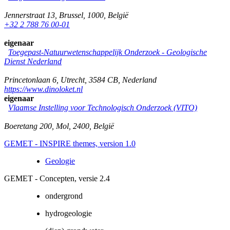
Jennerstraat 13
,
Brussel
,
1000
,
België
+32 2 788 76 00-01
eigenaar
Toegepast-Natuurwetenschappelijk Onderzoek - Geologische
Dienst Nederland
Princetonlaan 6
,
Utrecht
,
3584 CB
,
Nederland
https://www.dinoloket.nl
eigenaar
Vlaamse Instelling voor Technologisch Onderzoek (VITO)
Boeretang 200
,
Mol
,
2400
,
België
GEMET - INSPIRE themes, version 1.0
Geologie
GEMET - Concepten, versie 2.4
ondergrond
hydrogeologie