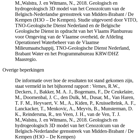
M.,Walstra, J. en Witmans, N., 2018. Geologisch en
hydrogeologisch 3D model van het Cenozoïcum van de
Belgisch-Nederlandse grensstreek van Midden-Brabant / De
Kempen (H3O – De Kempen). Studie uitgevoerd door VITO,
TNO-Geologische Dienst Nederland en de Belgische
Geologische Dienst in opdracht van het Vlaams Planbureau
voor Omgeving van de Vlaamse overheid, de Afdeling
Operationeel Waterbeheer van de Vlaamse
Milieumaatschappij, TNO-Geologische Dienst Nederland,
Brabant Water en het Programmabureau KRW/DHZ
Maasregio.
Overige beperkingen
De informatie over hoe de resultaten tot stand gekomen zijn,
staat vermeld in het bijhorend rapport : Vernes, R.W.,
Deckers, J., Bakker, M. A. J., Bogemans, F., De Ceukelaire,
M., Doornenbal, J. C., den Dulk, M., Dusar, M., Van Haren,
T. F. M., Heyvaert, V. M., A., Kiden, P., Kruisselbrink, A. F.,
Lanckacker, T., Menkovic, A., Meyvis, B., Munsterman, D.
K., Reindersma, R., ten Veen, J. H., van de Ven, T. J.
M.,Walstra, J. en Witmans, N., 2018. Geologisch en
hydrogeologisch 3D model van het Cenozoïcum van de
Belgisch-Nederlandse grensstreek van Midden-Brabant / De
Kempen (H3O – De Kempen)