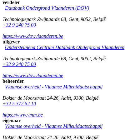
verdeler
Databank Ondergrond Vlaanderen (DOV)
Technologiepark-Zwijnaarde 68
,
Gent
,
9052
,
België
+32 9 240 75 00
https://www.dov.vlaanderen.be
uitgever
Ondersteunend Centrum Databank Ondergrond Vlaanderen
Technologiepark-Zwijnaarde 68
,
Gent
,
9052
,
België
+32 9 240 75 00
https://www.dov.vlaanderen.be
beheerder
Vlaamse overheid - Vlaamse MilieuMaatschappij
Dokter de Moorstraat 24-26
,
Aalst
,
9300
,
België
+32 5 372 62 10
https://www.vmm.be
eigenaar
Vlaamse overheid - Vlaamse MilieuMaatschappij
Dokter de Moorstraat 24-26
,
Aalst
,
9300
,
België