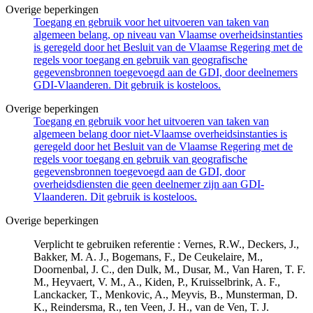
Overige beperkingen
Toegang en gebruik voor het uitvoeren van taken van
algemeen belang, op niveau van Vlaamse overheidsinstanties
is geregeld door het Besluit van de Vlaamse Regering met de
regels voor toegang en gebruik van geografische
gegevensbronnen toegevoegd aan de GDI, door deelnemers
GDI-Vlaanderen. Dit gebruik is kosteloos.
Overige beperkingen
Toegang en gebruik voor het uitvoeren van taken van
algemeen belang door niet-Vlaamse overheidsinstanties is
geregeld door het Besluit van de Vlaamse Regering met de
regels voor toegang en gebruik van geografische
gegevensbronnen toegevoegd aan de GDI, door
overheidsdiensten die geen deelnemer zijn aan GDI-
Vlaanderen. Dit gebruik is kosteloos.
Overige beperkingen
Verplicht te gebruiken referentie : Vernes, R.W., Deckers, J.,
Bakker, M. A. J., Bogemans, F., De Ceukelaire, M.,
Doornenbal, J. C., den Dulk, M., Dusar, M., Van Haren, T. F.
M., Heyvaert, V. M., A., Kiden, P., Kruisselbrink, A. F.,
Lanckacker, T., Menkovic, A., Meyvis, B., Munsterman, D.
K., Reindersma, R., ten Veen, J. H., van de Ven, T. J.