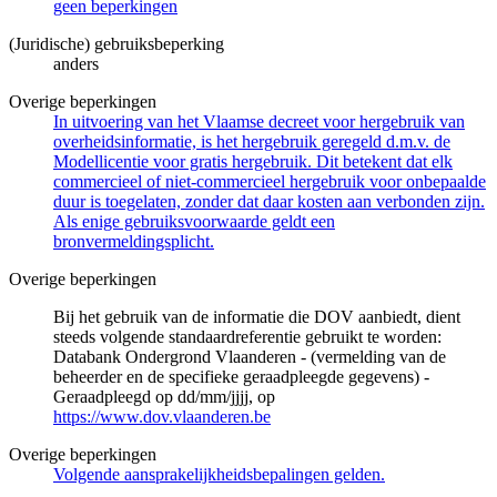
geen beperkingen
(Juridische) gebruiksbeperking
anders
Overige beperkingen
In uitvoering van het Vlaamse decreet voor hergebruik van
overheidsinformatie, is het hergebruik geregeld d.m.v. de
Modellicentie voor gratis hergebruik. Dit betekent dat elk
commercieel of niet-commercieel hergebruik voor onbepaalde
duur is toegelaten, zonder dat daar kosten aan verbonden zijn.
Als enige gebruiksvoorwaarde geldt een
bronvermeldingsplicht.
Overige beperkingen
Bij het gebruik van de informatie die DOV aanbiedt, dient
steeds volgende standaardreferentie gebruikt te worden:
Databank Ondergrond Vlaanderen - (vermelding van de
beheerder en de specifieke geraadpleegde gegevens) -
Geraadpleegd op dd/mm/jjjj, op
https://www.dov.vlaanderen.be
Overige beperkingen
Volgende aansprakelijkheidsbepalingen gelden.