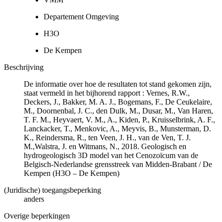
Departement Omgeving
H3O
De Kempen
Beschrijving
De informatie over hoe de resultaten tot stand gekomen zijn,
staat vermeld in het bijhorend rapport : Vernes, R.W.,
Deckers, J., Bakker, M. A. J., Bogemans, F., De Ceukelaire,
M., Doornenbal, J. C., den Dulk, M., Dusar, M., Van Haren,
T. F. M., Heyvaert, V. M., A., Kiden, P., Kruisselbrink, A. F.,
Lanckacker, T., Menkovic, A., Meyvis, B., Munsterman, D.
K., Reindersma, R., ten Veen, J. H., van de Ven, T. J.
M.,Walstra, J. en Witmans, N., 2018. Geologisch en
hydrogeologisch 3D model van het Cenozoïcum van de
Belgisch-Nederlandse grensstreek van Midden-Brabant / De
Kempen (H3O – De Kempen)
(Juridische) toegangsbeperking
anders
Overige beperkingen