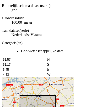
Ruimtelijk schema dataset(serie)
grid
Grondresolutie
100.00 meter
Taal dataset(serie)
Nederlands; Vlaams
Categorie(en)
Geo wetenschappelijke data
N
S
E
W