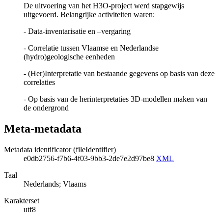
De uitvoering van het H3O-project werd stapgewijs
uitgevoerd. Belangrijke activiteiten waren:
- Data-inventarisatie en –vergaring
- Correlatie tussen Vlaamse en Nederlandse
(hydro)geologische eenheden
- (Her)Interpretatie van bestaande gegevens op basis van deze
correlaties
- Op basis van de herinterpretaties 3D-modellen maken van
de ondergrond
Meta-metadata
Metadata identificator (fileIdentifier)
e0db2756-f7b6-4f03-9bb3-2de7e2d97be8
XML
Taal
Nederlands; Vlaams
Karakterset
utf8