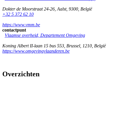
Dokter de Moorstraat 24-26
,
Aalst
,
9300
,
België
+32 5 372 62 10
https://www.vmm.be
contactpunt
Vlaamse overheid, Departement Omgeving
Koning Albert II-laan 15 bus 553
,
Brussel
,
1210
,
België
https://www.omgevingvlaanderen.be
Overzichten