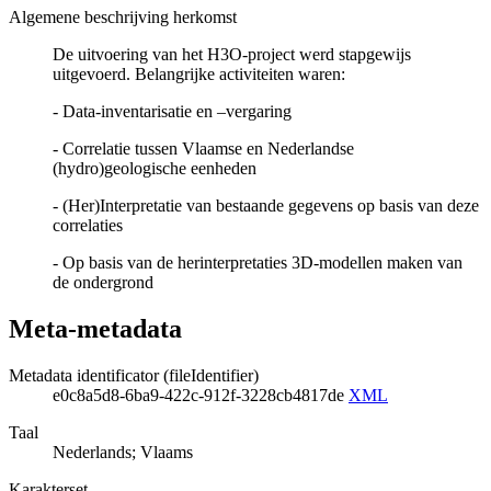
Algemene beschrijving herkomst
De uitvoering van het H3O-project werd stapgewijs
uitgevoerd. Belangrijke activiteiten waren:
- Data-inventarisatie en –vergaring
- Correlatie tussen Vlaamse en Nederlandse
(hydro)geologische eenheden
- (Her)Interpretatie van bestaande gegevens op basis van deze
correlaties
- Op basis van de herinterpretaties 3D-modellen maken van
de ondergrond
Meta-metadata
Metadata identificator (fileIdentifier)
e0c8a5d8-6ba9-422c-912f-3228cb4817de
XML
Taal
Nederlands; Vlaams
Karakterset