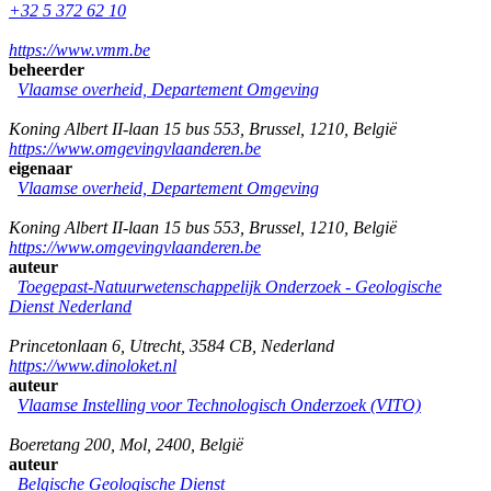
+32 5 372 62 10
https://www.vmm.be
beheerder
Vlaamse overheid, Departement Omgeving
Koning Albert II-laan 15 bus 553
,
Brussel
,
1210
,
België
https://www.omgevingvlaanderen.be
eigenaar
Vlaamse overheid, Departement Omgeving
Koning Albert II-laan 15 bus 553
,
Brussel
,
1210
,
België
https://www.omgevingvlaanderen.be
auteur
Toegepast-Natuurwetenschappelijk Onderzoek - Geologische
Dienst Nederland
Princetonlaan 6
,
Utrecht
,
3584 CB
,
Nederland
https://www.dinoloket.nl
auteur
Vlaamse Instelling voor Technologisch Onderzoek (VITO)
Boeretang 200
,
Mol
,
2400
,
België
auteur
Belgische Geologische Dienst