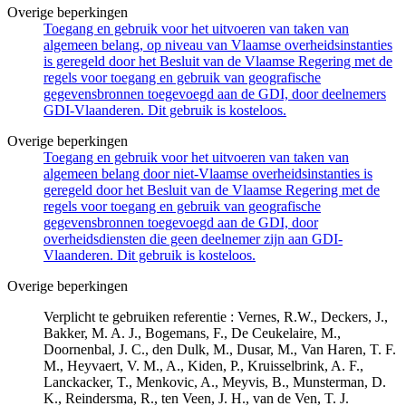
Overige beperkingen
Toegang en gebruik voor het uitvoeren van taken van
algemeen belang, op niveau van Vlaamse overheidsinstanties
is geregeld door het Besluit van de Vlaamse Regering met de
regels voor toegang en gebruik van geografische
gegevensbronnen toegevoegd aan de GDI, door deelnemers
GDI-Vlaanderen. Dit gebruik is kosteloos.
Overige beperkingen
Toegang en gebruik voor het uitvoeren van taken van
algemeen belang door niet-Vlaamse overheidsinstanties is
geregeld door het Besluit van de Vlaamse Regering met de
regels voor toegang en gebruik van geografische
gegevensbronnen toegevoegd aan de GDI, door
overheidsdiensten die geen deelnemer zijn aan GDI-
Vlaanderen. Dit gebruik is kosteloos.
Overige beperkingen
Verplicht te gebruiken referentie : Vernes, R.W., Deckers, J.,
Bakker, M. A. J., Bogemans, F., De Ceukelaire, M.,
Doornenbal, J. C., den Dulk, M., Dusar, M., Van Haren, T. F.
M., Heyvaert, V. M., A., Kiden, P., Kruisselbrink, A. F.,
Lanckacker, T., Menkovic, A., Meyvis, B., Munsterman, D.
K., Reindersma, R., ten Veen, J. H., van de Ven, T. J.