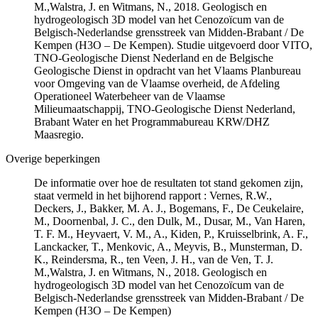
M.,Walstra, J. en Witmans, N., 2018. Geologisch en
hydrogeologisch 3D model van het Cenozoïcum van de
Belgisch-Nederlandse grensstreek van Midden-Brabant / De
Kempen (H3O – De Kempen). Studie uitgevoerd door VITO,
TNO-Geologische Dienst Nederland en de Belgische
Geologische Dienst in opdracht van het Vlaams Planbureau
voor Omgeving van de Vlaamse overheid, de Afdeling
Operationeel Waterbeheer van de Vlaamse
Milieumaatschappij, TNO-Geologische Dienst Nederland,
Brabant Water en het Programmabureau KRW/DHZ
Maasregio.
Overige beperkingen
De informatie over hoe de resultaten tot stand gekomen zijn,
staat vermeld in het bijhorend rapport : Vernes, R.W.,
Deckers, J., Bakker, M. A. J., Bogemans, F., De Ceukelaire,
M., Doornenbal, J. C., den Dulk, M., Dusar, M., Van Haren,
T. F. M., Heyvaert, V. M., A., Kiden, P., Kruisselbrink, A. F.,
Lanckacker, T., Menkovic, A., Meyvis, B., Munsterman, D.
K., Reindersma, R., ten Veen, J. H., van de Ven, T. J.
M.,Walstra, J. en Witmans, N., 2018. Geologisch en
hydrogeologisch 3D model van het Cenozoïcum van de
Belgisch-Nederlandse grensstreek van Midden-Brabant / De
Kempen (H3O – De Kempen)