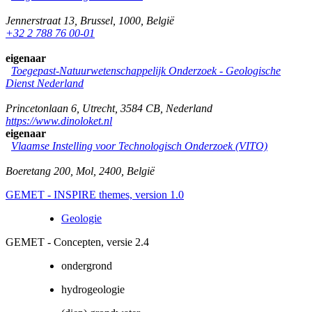
Jennerstraat 13
,
Brussel
,
1000
,
België
+32 2 788 76 00-01
eigenaar
Toegepast-Natuurwetenschappelijk Onderzoek - Geologische
Dienst Nederland
Princetonlaan 6
,
Utrecht
,
3584 CB
,
Nederland
https://www.dinoloket.nl
eigenaar
Vlaamse Instelling voor Technologisch Onderzoek (VITO)
Boeretang 200
,
Mol
,
2400
,
België
GEMET - INSPIRE themes, version 1.0
Geologie
GEMET - Concepten, versie 2.4
ondergrond
hydrogeologie