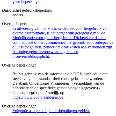
geen beperkingen
(Juridische) gebruiksbeperking
anders
Overige beperkingen
In uitvoering van het Vlaamse decreet voor hergebruik van
overheidsinformatie, is het hergebruik geregeld d.m.v. de
Modellicentie voor gratis hergebruik. Dit betekent dat elk
commercieel of niet-commercieel hergebruik voor onbepaalde
duur is toegelaten, zonder dat daar kosten aan verbonden zijn.
Als enige gebruiksvoorwaarde geldt een
bronvermeldingsplicht.
Overige beperkingen
Bij het gebruik van de informatie die DOV aanbiedt, dient
steeds volgende standaardreferentie gebruikt te worden:
Databank Ondergrond Vlaanderen - (vermelding van de
beheerder en de specifieke geraadpleegde gegevens) -
Geraadpleegd op dd/mm/jjjj, op
https://www.dov.vlaanderen.be
Overige beperkingen
Volgende aansprakelijkheidsbepalingen gelden.