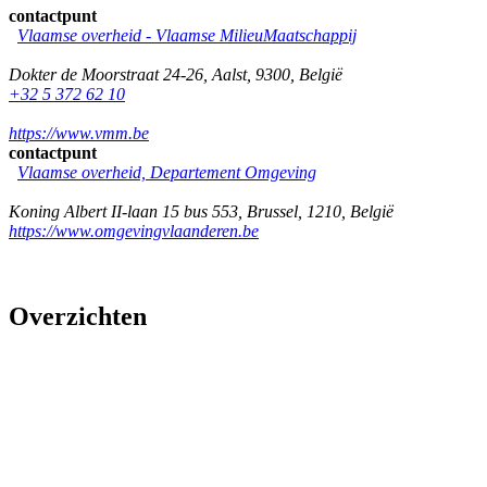
contactpunt
Vlaamse overheid - Vlaamse MilieuMaatschappij
Dokter de Moorstraat 24-26
,
Aalst
,
9300
,
België
+32 5 372 62 10
https://www.vmm.be
contactpunt
Vlaamse overheid, Departement Omgeving
Koning Albert II-laan 15 bus 553
,
Brussel
,
1210
,
België
https://www.omgevingvlaanderen.be
Overzichten