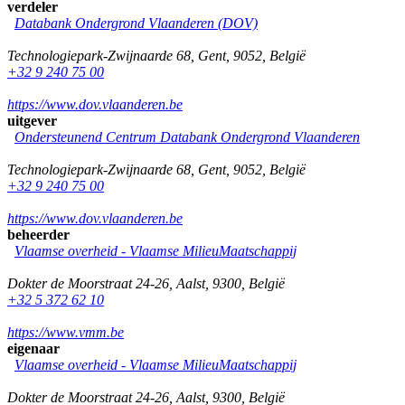
verdeler
Databank Ondergrond Vlaanderen (DOV)
Technologiepark-Zwijnaarde 68
,
Gent
,
9052
,
België
+32 9 240 75 00
https://www.dov.vlaanderen.be
uitgever
Ondersteunend Centrum Databank Ondergrond Vlaanderen
Technologiepark-Zwijnaarde 68
,
Gent
,
9052
,
België
+32 9 240 75 00
https://www.dov.vlaanderen.be
beheerder
Vlaamse overheid - Vlaamse MilieuMaatschappij
Dokter de Moorstraat 24-26
,
Aalst
,
9300
,
België
+32 5 372 62 10
https://www.vmm.be
eigenaar
Vlaamse overheid - Vlaamse MilieuMaatschappij
Dokter de Moorstraat 24-26
,
Aalst
,
9300
,
België