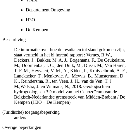
Departement Omgeving
H3O
De Kempen
Beschrijving
De informatie over hoe de resultaten tot stand gekomen zijn,
staat vermeld in het bijhorend rapport : Vernes, R.W.,
Deckers, J., Bakker, M. A. J., Bogemans, F., De Ceukelaire,
M., Doornenbal, J. C., den Dulk, M., Dusar, M., Van Haren,
T. F. M., Heyvaert, V. M., A., Kiden, P., Kruisselbrink, A. F.,
Lanckacker, T., Menkovic, A., Meyvis, B., Munsterman, D.
K., Reindersma, R., ten Veen, J. H., van de Ven, T. J.
M.,Walstra, J. en Witmans, N., 2018. Geologisch en
hydrogeologisch 3D model van het Cenozoïcum van de
Belgisch-Nederlandse grensstreek van Midden-Brabant / De
Kempen (H3O – De Kempen)
(Juridische) toegangsbeperking
anders
Overige beperkingen