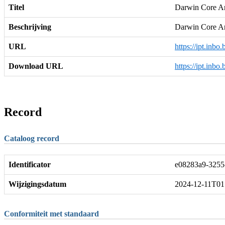
Titel
Darwin Core Arc
Beschrijving
Darwin Core A
URL
https://ipt.inb
Download URL
https://ipt.inb
Record
Cataloog record
Identificator
e08283a9-3255
Wijzigingsdatum
2024-12-11T01
Conformiteit met standaard