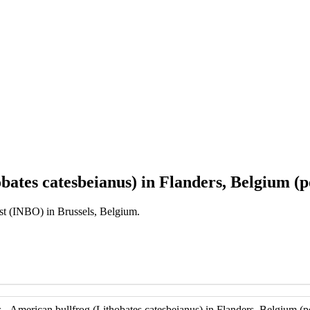
obates catesbeianus) in Flanders, Belgium (p
est (INBO) in Brussels, Belgium.
s - American bullfrog (Lithobates catesbeianus) in Flanders, Belgium (p