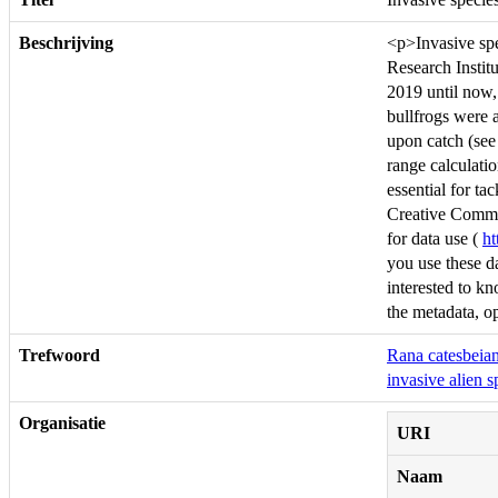
Beschrijving
<p>Invasive spe
Research Instit
2019 until now,
bullfrogs were 
upon catch (see 
range calculatio
essential for t
Creative Comm
for data use (
ht
you use these da
interested to k
the metadata, 
Trefwoord
Rana catesbeia
invasive alien s
Organisatie
URI
Naam