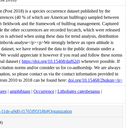
 (Post 2018) is a species occurrence dataset published by the
currences (40 % of which are American bullfrogs) sampled between
ugh fieldwork and the framework of bullfrog management. Captured
e the other occurrences are recorded bycatch, which were released
on is advised when using these data for trend analysis, distribution
om/inbo/sk-analyse</p><p>We strongly believe an open attitude is
 dataset, we have released the data to the public domain under a
We would appreciate it however if you read and follow these norms
nal dataset (
https://doi.org/10.15468/daf62d)
whenever possible. If
le citation norms and/or consider us for co-authorship. We are always
tion, so please contact us via the contact information provided in
rom 2010 to 2018 can be found here:
doi.org/10.15468/2hqkqn</p>
ures
|
amphibians
|
Occurrence
|
Lithobates catesbeianus
|
a-11de-a9d0-f1765f95f18b#Organization
O)