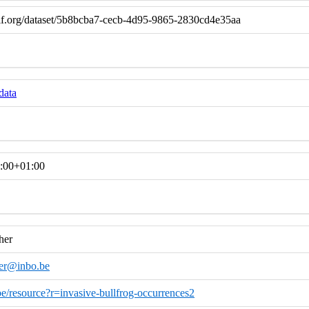
if.org/dataset/5b8bcba7-cecb-4d95-9865-2830cd4e35aa
data
:00+01:00
her
her@inbo.be
o.be/resource?r=invasive-bullfrog-occurrences2