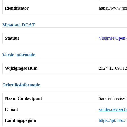
Identificator
https://www.gb
Metadata DCAT
Statuut
Vlaamse Open 
Versie informatie
Wijzigingsdatum
2024-12-09T12
Gebruiksinformatie
Naam Contactpunt
Sander Devissc
E-mail
sander.devissc
Landingspagina
https://ipt.inb