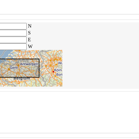
N
S
E
W