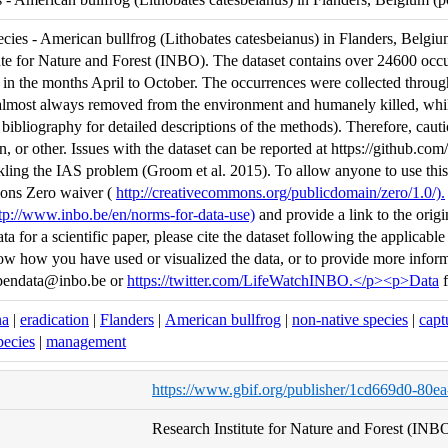
cies - American bullfrog (Lithobates catesbeianus) in Flanders, Belgium
ute for Nature and Forest (INBO). The dataset contains over 24600 oc
 in the months April to October. The occurrences were collected thro
almost always removed from the environment and humanely killed, whil
bibliography for detailed descriptions of the methods). Therefore, cauti
n, or other. Issues with the dataset can be reported at https://github.c
ackling the IAS problem (Groom et al. 2015). To allow anyone to use this
ons Zero waiver (
http://creativecommons.org/publicdomain/zero/1.0/).
tp://www.inbo.be/en/norms-for-data-use)
and provide a link to the origi
ta for a scientific paper, please cite the dataset following the applicab
now how you have used or visualized the data, or to provide more informa
opendata@inbo.be or
https://twitter.com/LifeWatchINBO.</p><p>Data
f
na
|
eradication
|
Flanders
|
American bullfrog
|
non-native species
|
capt
pecies
|
management
https://www.gbif.org/publisher/1cd669d0-80e
Research Institute for Nature and Forest (INB