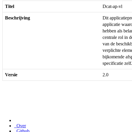
Titel
Dcat-ap-vl
Beschrijving
Dit applicatie
applicatie waar
hebben als bela
centrale rol in 
van de beschikb
verplichte ele
bijkomende afs
specificatie zelf
Versie
2.0
Over
Github