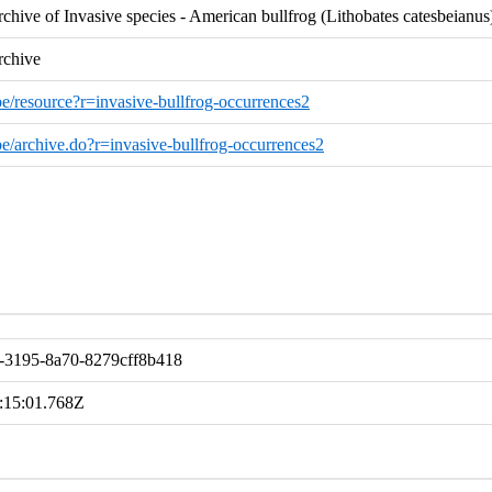
hive of Invasive species - American bullfrog (Lithobates catesbeianus
rchive
o.be/resource?r=invasive-bullfrog-occurrences2
o.be/archive.do?r=invasive-bullfrog-occurrences2
-3195-8a70-8279cff8b418
:15:01.768Z