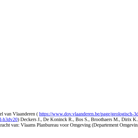
l van Vlaanderen (
https://www.dov.vlaanderen.be/page/geologisch-
el-h3dv20
) Deckers J., De Koninck R., Bos S., Broothaers M., Dirix K.
opdracht van: Vlaams Planbureau voor Omgeving (Departement Omgev