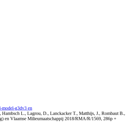
3d-model-g3dv3 en
, Hambsch L., Lagrou, D., Lanckacker T., Matthijs, J., Rombaut B.,
ing) en Vlaamse Milieumaatschappij 2018/RMA/R/1569, 286p +