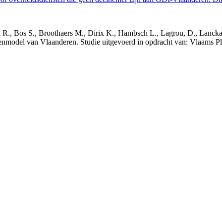
nck R., Bos S., Broothaers M., Dirix K., Hambsch L., Lagrou, D., Lanck
nmodel van Vlaanderen. Studie uitgevoerd in opdracht van: Vlaams