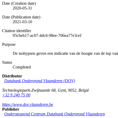
Date (Creation date)
2020-05-31
Date (Publication date)
2021-03-10
Citation identifier
95cbeb17-ac07-4dc6-98ee-706ea77e3cef
Purpose
De isohypsen geven een indicatie van de hoogte van de top va
Status
Completed
Distributor
Databank Ondergrond Vlaanderen (DOV)
Technologiepark-Zwijnaarde 68
,
Gent
,
9052
,
België
+32 9 240 75 00
https://www.dov.vlaanderen.be
Publisher
Ondersteunend Centrum Databank Ondergrond Vlaanderen