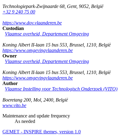
Technologiepark-Zwijnaarde 68
,
Gent
,
9052
,
België
+32 9 240 75 00
https://www.dov.vlaanderen.be
Custodian
Vlaamse overheid, Departement Omgeving
Koning Albert II-laan 15 bus 553
,
Brussel
,
1210
,
België
https://www.omgevingvlaanderen.be
Owner
Vlaamse overheid, Departement Omgeving
Koning Albert II-laan 15 bus 553
,
Brussel
,
1210
,
België
https://www.omgevingvlaanderen.be
Author
Vlaamse Instelling voor Technologisch Onderzoek (VITO)
Boeretang 200
,
Mol
,
2400
,
België
www.vito.be
Maintenance and update frequency
As needed
GEMET - INSPIRE themes, version 1.0