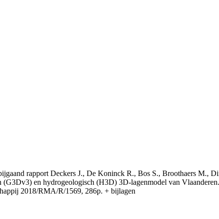
t bijgaand rapport Deckers J., De Koninck R., Bos S., Broothaers M., Di
 (G3Dv3) en hydrogeologisch (H3D) 3D-lagenmodel van Vlaanderen. S
appij 2018/RMA/R/1569, 286p. + bijlagen