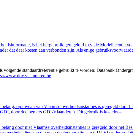
eidsinformatie, is het hergebruik geregeld d.m.v. de Modellicentie voor
nder dat daar kosten aan verbonden zijn. Als enige gebruiksvoorwaarde
eds volgende standaardreferentie gebruikt te worden: Databank Ondergr
ps://www.dov.vlaanderen.be
belang, op niveau van Vlaamse overheidsinstanties is geregeld door h
GDI, door deelnemers GDI-Vlaanderen. Dit gebruik is kosteloos.
belang door niet-Vlaamse overheidsinstanties is geregeld door het Bes
 overheidsdiensten die geen deelnemer zijn aan GDI-Vlaanderen. Dit 