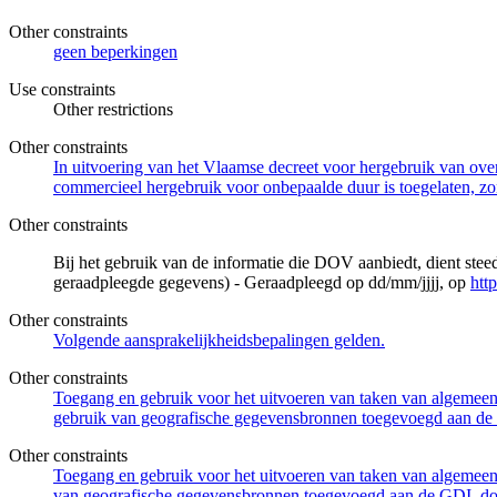
Other constraints
geen beperkingen
Use constraints
Other restrictions
Other constraints
In uitvoering van het Vlaamse decreet voor hergebruik van overh
commercieel hergebruik voor onbepaalde duur is toegelaten, zo
Other constraints
Bij het gebruik van de informatie die DOV aanbiedt, dient ste
geraadpleegde gegevens) - Geraadpleegd op dd/mm/jjjj, op
htt
Other constraints
Volgende aansprakelijkheidsbepalingen gelden.
Other constraints
Toegang en gebruik voor het uitvoeren van taken van algemeen 
gebruik van geografische gegevensbronnen toegevoegd aan de 
Other constraints
Toegang en gebruik voor het uitvoeren van taken van algemeen 
van geografische gegevensbronnen toegevoegd aan de GDI, door