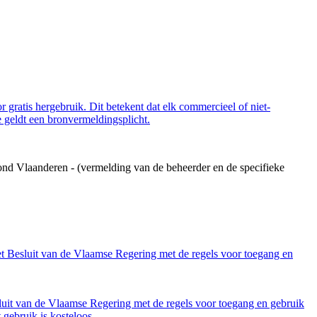
 gratis hergebruik. Dit betekent dat elk commercieel of niet-
 geldt een bronvermeldingsplicht.
ond Vlaanderen - (vermelding van de beheerder en de specifieke
et Besluit van de Vlaamse Regering met de regels voor toegang en
luit van de Vlaamse Regering met de regels voor toegang en gebruik
gebruik is kosteloos.