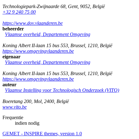
Technologiepark-Zwijnaarde 68
,
Gent
,
9052
,
België
+32 9 240 75 00
https://www.dov.vlaanderen.be
beheerder
Vlaamse overheid, Departement Omgeving
Koning Albert II-laan 15 bus 553
,
Brussel
,
1210
,
België
https://www.omgevingvlaanderen.be
eigenaar
Vlaamse overheid, Departement Omgeving
Koning Albert II-laan 15 bus 553
,
Brussel
,
1210
,
België
https://www.omgevingvlaanderen.be
auteur
Vlaamse Instelling voor Technologisch Onderzoek (VITO)
Boeretang 200
,
Mol
,
2400
,
België
www.vito.be
Frequentie
indien nodig
GEMET - INSPIRE themes, version 1.0