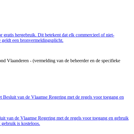
 gratis hergebruik. Dit betekent dat elk commercieel of niet-
 geldt een bronvermeldingsplicht.
ond Vlaanderen - (vermelding van de beheerder en de specifieke
et Besluit van de Vlaamse Regering met de regels voor toegang en
luit van de Vlaamse Regering met de regels voor toegang en gebruik
gebruik is kosteloos.