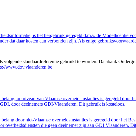
eidsinformatie, is het hergebruik geregeld d.m.v. de Modellicentie voor
nder dat daar kosten aan verbonden zijn. Als enige gebruiksvoorwaarde
eds volgende standaardreferentie gebruikt te worden: Databank Ondergr
ps://www.dov.vlaanderen.be
belang, op niveau van Vlaamse overheidsinstanties is geregeld door h
GDI, door deelnemers GDI-Vlaanderen. Dit gebruik is kosteloos.
belang door niet-Vlaamse overheidsinstanties is geregeld door het Bes
 overheidsdiensten die geen deelnemer zijn aan GDI-Vlaanderen. Dit 