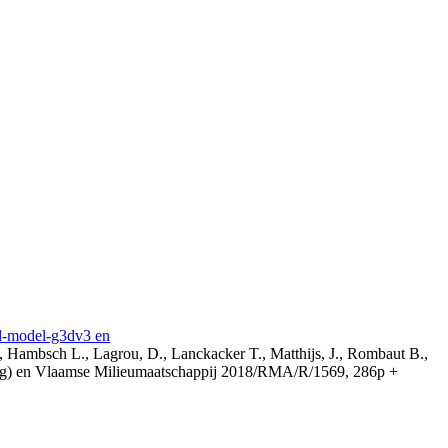
3d-model-g3dv3 en
, Hambsch L., Lagrou, D., Lanckacker T., Matthijs, J., Rombaut B.,
ing) en Vlaamse Milieumaatschappij 2018/RMA/R/1569, 286p +