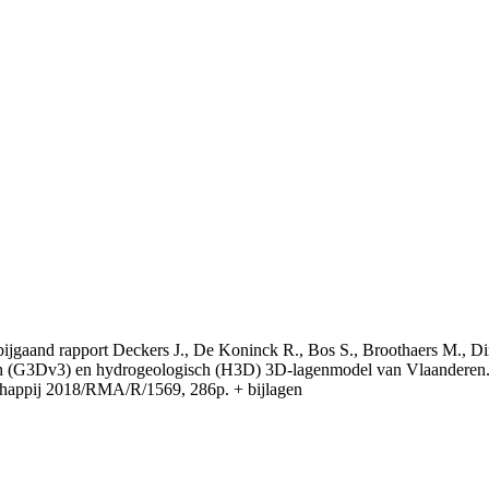
t bijgaand rapport Deckers J., De Koninck R., Bos S., Broothaers M., Di
 (G3Dv3) en hydrogeologisch (H3D) 3D-lagenmodel van Vlaanderen. S
appij 2018/RMA/R/1569, 286p. + bijlagen