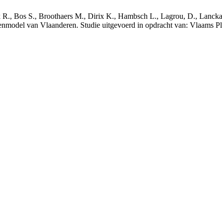
nck R., Bos S., Broothaers M., Dirix K., Hambsch L., Lagrou, D., Lanck
nmodel van Vlaanderen. Studie uitgevoerd in opdracht van: Vlaams