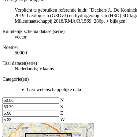
Verplicht te gebruiken referentie luidt: "Deckers J., De Koni
2019. Geologisch (G3Dv3) en hydrogeologisch (H3D) 3D-lage
Milieumaatschappij 2018/RMA/R/1569, 286p. + bijlagen"
Ruimtelijk schema dataset(serie)
vector
Noemer
50000
Taal dataset(serie)
Nederlands; Vlaams
Categorie(en)
Geo wetenschappelijke data
N
S
E
W