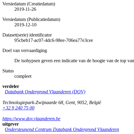
Versiedatum (Creatiedatum)
2019-11-26
Versiedatum (Publicatiedatum)
2019-12-10
Dataset(serie) identificator
95cbeb17-ac07-4dc6-98ee-706ea77e3cee
Doel van vervaardiging
De isohypsen geven een indicatie van de hoogte van de top va
Status
compleet
verdeler
Databank Ondergrond Vlaanderen (DOV)
Technologiepark-Zwijnaarde 68
,
Gent
,
9052
,
België
+32 9 240 75 00
https://www.dov.vlaanderen.be
uitgever
Ondersteunend Centrum Databank Ondergrond Vlaanderen