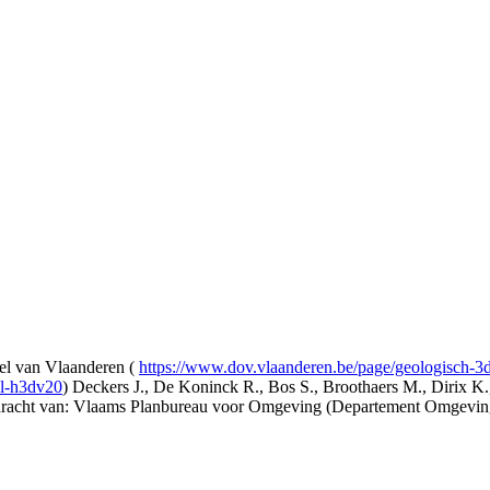
l van Vlaanderen (
https://www.dov.vlaanderen.be/page/geologisch-
el-h3dv20
) Deckers J., De Koninck R., Bos S., Broothaers M., Dirix K.
opdracht van: Vlaams Planbureau voor Omgeving (Departement Omgev