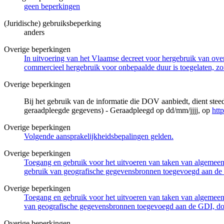
geen beperkingen
(Juridische) gebruiksbeperking
anders
Overige beperkingen
In uitvoering van het Vlaamse decreet voor hergebruik van overh
commercieel hergebruik voor onbepaalde duur is toegelaten, zo
Overige beperkingen
Bij het gebruik van de informatie die DOV aanbiedt, dient ste
geraadpleegde gegevens) - Geraadpleegd op dd/mm/jjjj, op
htt
Overige beperkingen
Volgende aansprakelijkheidsbepalingen gelden.
Overige beperkingen
Toegang en gebruik voor het uitvoeren van taken van algemeen 
gebruik van geografische gegevensbronnen toegevoegd aan de 
Overige beperkingen
Toegang en gebruik voor het uitvoeren van taken van algemeen 
van geografische gegevensbronnen toegevoegd aan de GDI, door
Overige beperkingen