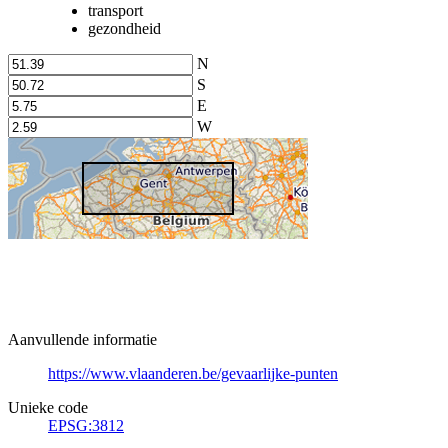
transport
gezondheid
N
S
E
W
Aanvullende informatie
https://www.vlaanderen.be/gevaarlijke-punten
Unieke code
EPSG:3812