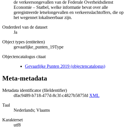
de verkeersongevallen van de Federale Overheidsdienst
Economie – Statbel, welke informatie bevat over alle
geregistreerde letselongevallen en verkeersslachtoffers, die op
het wegennet lokaliseerbaar zijn.
Onderdeel van de dataset
Ja
Object types (entiteiten)
gevaarlijke_punten_19Type
Objectencatalogus citaat
Gevaarlijke Punten 2019 (objectencatalogus)
Meta-metadata
Metadata identificator (fileIdentifier)
dfac9489-b718-477d-8c3f-c4827b5875fd
XML
Taal
Nederlands; Vlaams
Karakterset
utf8