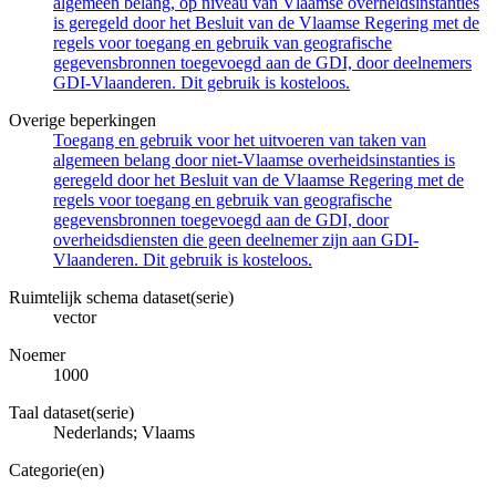
algemeen belang, op niveau van Vlaamse overheidsinstanties
is geregeld door het Besluit van de Vlaamse Regering met de
regels voor toegang en gebruik van geografische
gegevensbronnen toegevoegd aan de GDI, door deelnemers
GDI-Vlaanderen. Dit gebruik is kosteloos.
Overige beperkingen
Toegang en gebruik voor het uitvoeren van taken van
algemeen belang door niet-Vlaamse overheidsinstanties is
geregeld door het Besluit van de Vlaamse Regering met de
regels voor toegang en gebruik van geografische
gegevensbronnen toegevoegd aan de GDI, door
overheidsdiensten die geen deelnemer zijn aan GDI-
Vlaanderen. Dit gebruik is kosteloos.
Ruimtelijk schema dataset(serie)
vector
Noemer
1000
Taal dataset(serie)
Nederlands; Vlaams
Categorie(en)