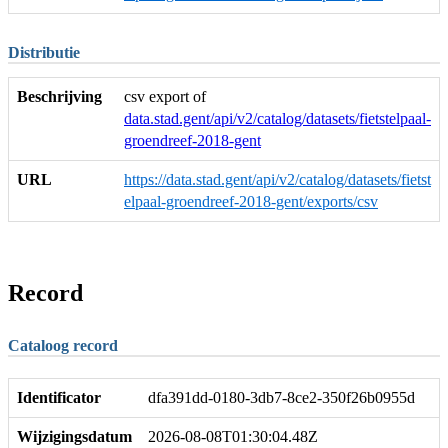
Distributie
Beschrijving
csv export of
data.stad.gent/api/v2/catalog/datasets/fietstelpaal-
groendreef-2018-gent
URL
https://data.stad.gent/api/v2/catalog/datasets/fietst
elpaal-groendreef-2018-gent/exports/csv
Record
Cataloog record
Identificator
dfa391dd-0180-3db7-8ce2-350f26b0955d
Wijzigingsdatum
2026-08-08T01:30:04.48Z