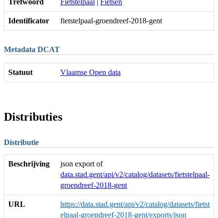
Trefwoord
Fietstelpaal
|
Fietsen
Identificator
fietstelpaal-groendreef-2018-gent
Metadata DCAT
Statuut
Vlaamse Open data
Distributies
Distributie
Beschrijving
json export of
data.stad.gent/api/v2/catalog/datasets/fietstelpaal-
groendreef-2018-gent
URL
https://data.stad.gent/api/v2/catalog/datasets/fietst
elpaal-groendreef-2018-gent/exports/json