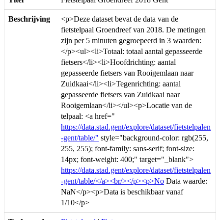
Beschrijving
<p>Deze dataset bevat de data van de
fietstelpaal Groendreef van 2018. De metingen
zijn per 5 minuten gegroepeerd in 3 waarden:
</p><ul><li>Totaal: totaal aantal gepasseerde
fietsers</li><li>Hoofdrichting: aantal
gepasseerde fietsers van Rooigemlaan naar
Zuidkaai</li><li>Tegenrichting: aantal
gepasseerde fietsers van Zuidkaai naar
Rooigemlaan</li></ul><p>Locatie van de
telpaal: <a href="
https://data.stad.gent/explore/dataset/fietstelpalen
-gent/table/"
style="background-color: rgb(255,
255, 255); font-family: sans-serif; font-size:
14px; font-weight: 400;" target="_blank">
https://data.stad.gent/explore/dataset/fietstelpalen
-gent/table/</a><br/></p><p>No
Data waarde:
NaN</p><p>Data is beschikbaar vanaf
1/10</p>