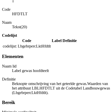
1
Code
HFDTLT
Naam
Tekst(20)
Codelijst
Code
Label
Definitie
codelijst: LbgebrpercLktHfdtlt
Elementen
Naam lid
Label gewas hoofdteelt
Definitie
Beknopte omschrijving van het geteelde gewas.Waarden van
het attribuut LBLHFDTLT uit de Codetabel Landbouwgewas
(LbgebrpercLktHfdtlt).
Bereik