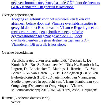
gegevensbronnen toegevoegd aan de GDI, door deelnemers
GDI-Vlaanderen. Dit gebruik is kosteloos.
Overige beperkingen
Toegang en gebruik voor het uitvoeren van taken van
algemeen belang door niet-Vlaamse overheidsinstanties is
geregeld door het Besluit van de Vlaamse Regering met de
regels voor toegang en gebruik van geografische
gegevensbronnen toegevoegd aan de GDI, door
overheidsdiensten die geen deelnemer zijn aan GDI-
Vlaanderen. Dit gebruik is kosteloos.
Overige beperkingen
Verplicht te gebruiken referentie luidt: "Deckers J., De
Koninck R., Bos S., Broothaers M., Dirix K., Hambsch L.,
Lagrou, D., Lanckacker T., Matthijs, J., Rombaut B., Van
Baelen K. & Van Haren T., 2019. Geologisch (G3Dv3) en
hydrogeologisch (H3D) 3D-lagenmodel van Vlaanderen.
Studie uitgevoerd in opdracht van: Vlaams Planbureau voor
Omgeving (Departement Omgeving) en Vlaamse
Milieumaatschappij 2018/RMA/R/1569, 286p. + bijlagen"
Ruimtelijk schema dataset(serie)
vector