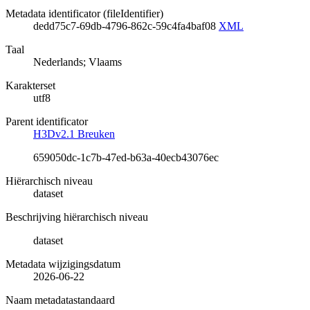
Metadata identificator (fileIdentifier)
dedd75c7-69db-4796-862c-59c4fa4baf08
XML
Taal
Nederlands; Vlaams
Karakterset
utf8
Parent identificator
H3Dv2.1 Breuken
659050dc-1c7b-47ed-b63a-40ecb43076ec
Hiërarchisch niveau
dataset
Beschrijving hiërarchisch niveau
dataset
Metadata wijzigingsdatum
2026-06-22
Naam metadatastandaard