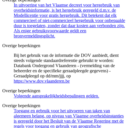
In uitvoering van het Vlaamse decreet voor hergebruik van
overheidsinformatie, is het hergebruik geregeld d.m.v. de
Modellicentie voor gratis hergebruik. Dit betekent dat elk
commercieel of niet-commercieel hergebruik voor onbepaalde
duur is toegelaten, zonder dat daar kosten aan verbonden zijn.
Als enige gebruiksvoorwaarde geldt een
bronvermeldingsplicht.
Overige beperkingen
Bij het gebruik van de informatie die DOV aanbiedt, dient
steeds volgende standaardreferentie gebruikt te worden:
Databank Ondergrond Vlaanderen - (vermelding van de
beheerder en de specifieke geraadpleegde gegevens) -
Geraadpleegd op dd/mm/jjjj, op
https://www.dov.vlaanderen.be
Overige beperkingen
Volgende aansprakelijkheidsbepalingen gelden.
Overige beperkingen
Toegang en gebruik voor het uitvoeren van taken van
algemeen belang, op niveau van Vlaamse overheidsinstanties
is geregeld door het Besluit van de Vlaamse Regering met de
regels voor toegang en gebruik van geografische