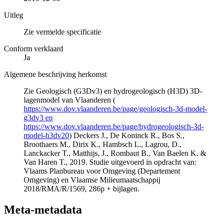
Uitleg
Zie vermelde specificatie
Conform verklaard
Ja
Algemene beschrijving herkomst
Zie Geologisch (G3Dv3) en hydrogeologisch (H3D) 3D-
lagenmodel van Vlaanderen (
https://www.dov.vlaanderen.be/page/geologisch-3d-model-
g3dv3 en
https://www.dov.vlaanderen.be/page/hydrogeologisch-3d-
model-h3dv20
) Deckers J., De Koninck R., Bos S.,
Broothaers M., Dirix K., Hambsch L., Lagrou, D.,
Lanckacker T., Matthijs, J., Rombaut B., Van Baelen K. &
Van Haren T., 2019. Studie uitgevoerd in opdracht van:
Vlaams Planbureau voor Omgeving (Departement
Omgeving) en Vlaamse Milieumaatschappij
2018/RMA/R/1569, 286p + bijlagen.
Meta-metadata