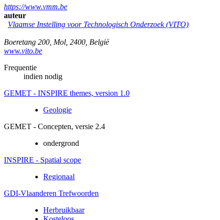
https://www.vmm.be
auteur
Vlaamse Instelling voor Technologisch Onderzoek (VITO)
Boeretang 200
,
Mol
,
2400
,
België
www.vito.be
Frequentie
indien nodig
GEMET - INSPIRE themes, version 1.0
Geologie
GEMET - Concepten, versie 2.4
ondergrond
INSPIRE - Spatial scope
Regionaal
GDI-Vlaanderen Trefwoorden
Herbruikbaar
Kosteloos