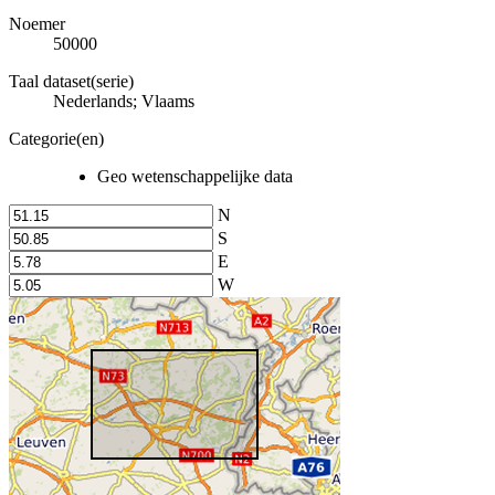
Noemer
50000
Taal dataset(serie)
Nederlands; Vlaams
Categorie(en)
Geo wetenschappelijke data
N
S
E
W