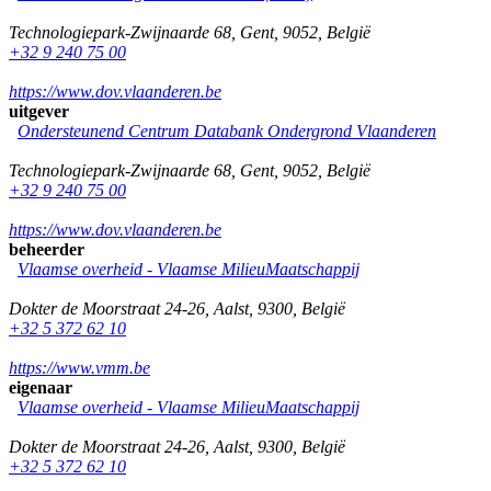
Technologiepark-Zwijnaarde 68
,
Gent
,
9052
,
België
+32 9 240 75 00
https://www.dov.vlaanderen.be
uitgever
Ondersteunend Centrum Databank Ondergrond Vlaanderen
Technologiepark-Zwijnaarde 68
,
Gent
,
9052
,
België
+32 9 240 75 00
https://www.dov.vlaanderen.be
beheerder
Vlaamse overheid - Vlaamse MilieuMaatschappij
Dokter de Moorstraat 24-26
,
Aalst
,
9300
,
België
+32 5 372 62 10
https://www.vmm.be
eigenaar
Vlaamse overheid - Vlaamse MilieuMaatschappij
Dokter de Moorstraat 24-26
,
Aalst
,
9300
,
België
+32 5 372 62 10