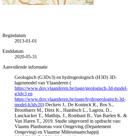
Begindatum
2013-01-01
Einddatum
2020-05-31
Aanvullende informatie
Geologisch (G3Dv3) en hydrogeologisch (H3D) 3D-
lagenmodel van Vlaanderen (
https://www.dov.vlaanderen.be/page/geologisch-3d-model-
g3dv3 en
https://www.dov.vlaanderen.be/page/hydrogeologisch-3d-
model-h3dv20
) Deckers J., De Koninck R., Bos S.,
Broothaers M., Dirix K., Hambsch L., Lagrou, D.,
Lanckacker T., Matthijs, J., Rombaut B., Van Baelen K. &
Van Haren T., 2019. Studie uitgevoerd in opdracht van:
Vlaams Planbureau voor Omgeving (Departement
Omgeving) en Vlaamse Milieumaatschappij