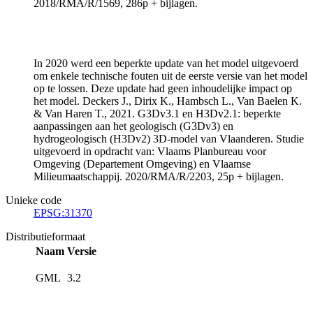
2018/RMA/R/1569, 286p + bijlagen.
In 2020 werd een beperkte update van het model uitgevoerd
om enkele technische fouten uit de eerste versie van het model
op te lossen. Deze update had geen inhoudelijke impact op
het model. Deckers J., Dirix K., Hambsch L., Van Baelen K.
& Van Haren T., 2021. G3Dv3.1 en H3Dv2.1: beperkte
aanpassingen aan het geologisch (G3Dv3) en
hydrogeologisch (H3Dv2) 3D-model van Vlaanderen. Studie
uitgevoerd in opdracht van: Vlaams Planbureau voor
Omgeving (Departement Omgeving) en Vlaamse
Milieumaatschappij. 2020/RMA/R/2203, 25p + bijlagen.
Unieke code
EPSG:31370
Distributieformaat
Naam
Versie
GML
3.2