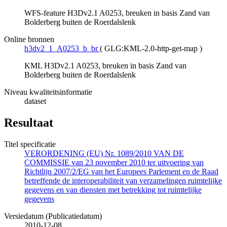
WFS-feature H3Dv2.1 A0253, breuken in basis Zand van
Bolderberg buiten de Roerdalslenk
Online bronnen
h3dv2_1_A0253_b_br
(
GLG:KML-2.0-http-get-map
)
KML H3Dv2.1 A0253, breuken in basis Zand van
Bolderberg buiten de Roerdalslenk
Niveau kwaliteitsinformatie
dataset
Resultaat
Titel specificatie
VERORDENING (EU) Nr. 1089/2010 VAN DE
COMMISSIE van 23 november 2010 ter uitvoering van
Richtlijn 2007/2/EG van het Europees Parlement en de Raad
betreffende de interoperabiliteit van verzamelingen ruimtelijke
gegevens en van diensten met betrekking tot ruimtelijke
gegevens
Versiedatum (Publicatiedatum)
2010-12-08