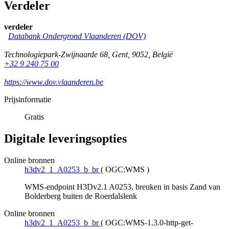
Verdeler
verdeler
Databank Ondergrond Vlaanderen (DOV)
Technologiepark-Zwijnaarde 68
,
Gent
,
9052
,
België
+32 9 240 75 00
https://www.dov.vlaanderen.be
Prijsinformatie
Gratis
Digitale leveringsopties
Online bronnen
h3dv2_1_A0253_b_br
(
OGC:WMS
)
WMS-endpoint H3Dv2.1 A0253, breuken in basis Zand van
Bolderberg buiten de Roerdalslenk
Online bronnen
h3dv2_1_A0253_b_br
(
OGC:WMS-1.3.0-http-get-