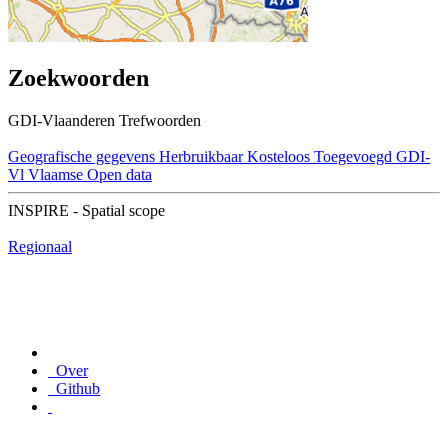
Zoekwoorden
GDI-Vlaanderen Trefwoorden
Geografische gegevens
Herbruikbaar
Kosteloos
Toegevoegd GDI-
Vl
Vlaamse Open data
INSPIRE - Spatial scope
Regionaal
Over
Github