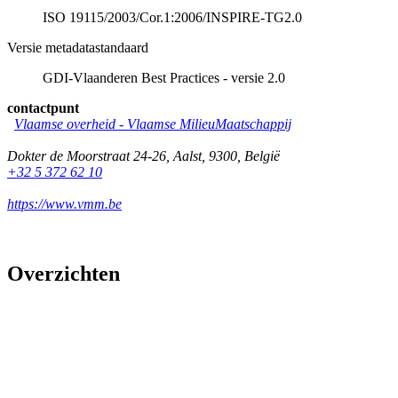
ISO 19115/2003/Cor.1:2006/INSPIRE-TG2.0
Versie metadatastandaard
GDI-Vlaanderen Best Practices - versie 2.0
contactpunt
Vlaamse overheid - Vlaamse MilieuMaatschappij
Dokter de Moorstraat 24-26
,
Aalst
,
9300
,
België
+32 5 372 62 10
https://www.vmm.be
Overzichten