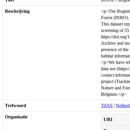
Beschrijving
<p>The Registry
Forest (INBO). 
This dataset repr
screening of 55 
https://doi.org
Archive and incl
presence of the 
habitat informat
<p>We have rele
data use (https:
contact informa
project (Tracki
Nature and Fores
Belgium.</p>
Trefwoord
TrIAS
|
Netherl
Organisatie
URI