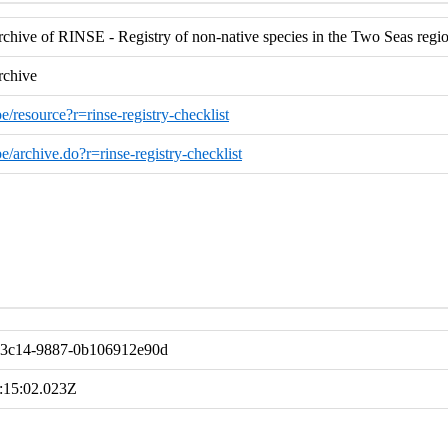
hive of RINSE - Registry of non-native species in the Two Seas region
rchive
.be/resource?r=rinse-registry-checklist
.be/archive.do?r=rinse-registry-checklist
-3c14-9887-0b106912e90d
:15:02.023Z