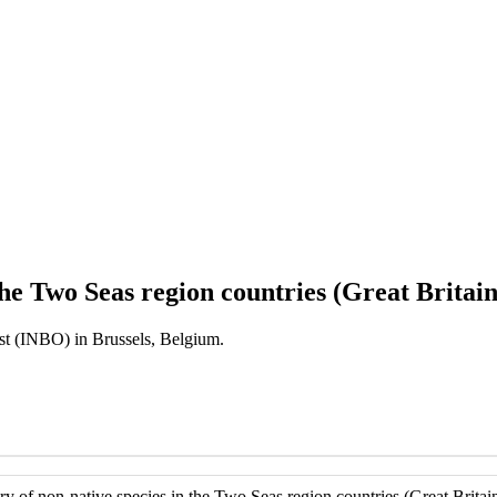
the Two Seas region countries (Great Britai
est (INBO) in Brussels, Belgium.
y of non-native species in the Two Seas region countries (Great Britai