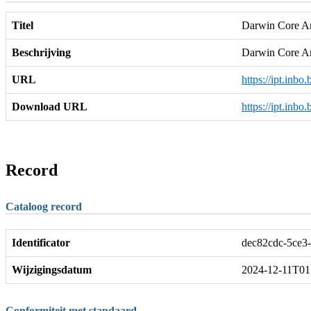
Titel
Darwin Core Arc
Beschrijving
Darwin Core A
URL
https://ipt.inbo
Download URL
https://ipt.inbo
Record
Cataloog record
Identificator
dec82cdc-5ce3
Wijzigingsdatum
2024-12-11T01
Conformiteit met standaard