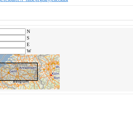
N
S
E
W