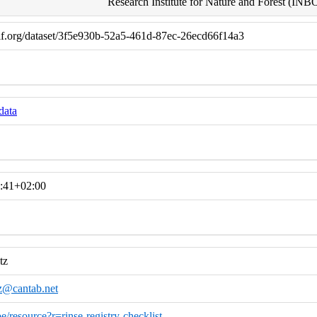
Research Institute for Nature and Forest (INB
if.org/dataset/3f5e930b-52a5-461d-87ec-26ecd66f14a3
data
:41+02:00
tz
tz@cantab.net
.be/resource?r=rinse-registry-checklist