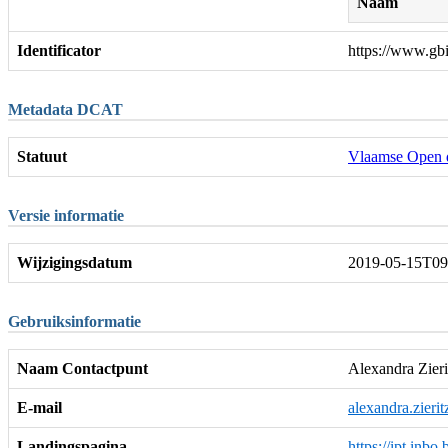
Naam
Identificator
https://www.gb
Metadata DCAT
Statuut
Vlaamse Open 
Versie informatie
Wijzigingsdatum
2019-05-15T09
Gebruiksinformatie
Naam Contactpunt
Alexandra Zieri
E-mail
alexandra.zieri
Landingspagina
https://ipt.inbo