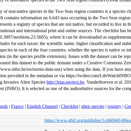
 of non-native species in the Two Seas region countries is a species che
It contains information on 6.643 taxa occurring in the Two Seas region
esents a registry of species that are not native, but recorded to live in th
national and international print and online sources. The checklist has be
/10.3897/neobiota.23.5665), where it can be downloaded as supplementar
udes for each taxon: the scientific name, higher classification and stable
species in each of the four countries, whether the species is native or i
ion (in the species profile extension). Issues with the dataset can be repo
ased this dataset to the public domain under a Creative Commons Zero
//www.inbo.be/en/norms-data-use) when using the data. If you have any qu
tion provided in the metadata or via https://twitter.com/LifeWatchINB
ng Invasive Alien Species
http://trias-project.be,
Vanderhoeven et al. 2017
t (INBO). It is selected as one of the authoritative sources for the comp
ands
|
France
|
English Channel
|
Checklist
|
alien species
|
registry
|
Gre
https://www.gbif.org/publisher/1cd669d0-80e