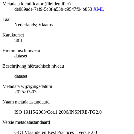
Metadata identificator (fileIdentifier)
de889ade-7af9-5c8f-a53b-c9547f04b853
XML
Taal
Nederlands; Vlaams
Karakterset
utf8
Hiërarchisch niveau
dataset
Beschrijving hiërarchisch niveau
dataset
Metadata wijzigingsdatum
2025-07-03
Naam metadatastandaard
ISO 19115/2003/Cor.1:2006/INSPIRE-TG2.0
Versie metadatastandaard
GDI-Vlaanderen Best Practices – versie 2.0