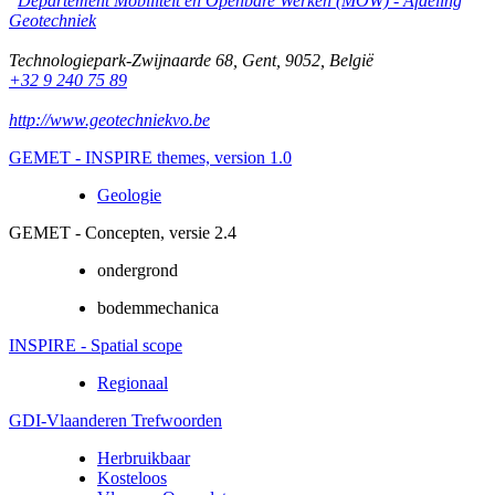
Departement Mobiliteit en Openbare Werken (MOW) - Afdeling
Geotechniek
Technologiepark-Zwijnaarde 68
,
Gent
,
9052
,
België
+32 9 240 75 89
http://www.geotechniekvo.be
GEMET - INSPIRE themes, version 1.0
Geologie
GEMET - Concepten, versie 2.4
ondergrond
bodemmechanica
INSPIRE - Spatial scope
Regionaal
GDI-Vlaanderen Trefwoorden
Herbruikbaar
Kosteloos