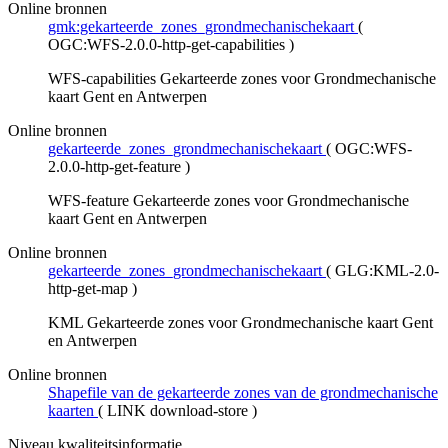
Online bronnen
gmk:gekarteerde_zones_grondmechanischekaart
(
OGC:WFS-2.0.0-http-get-capabilities
)
WFS-capabilities Gekarteerde zones voor Grondmechanische
kaart Gent en Antwerpen
Online bronnen
gekarteerde_zones_grondmechanischekaart
(
OGC:WFS-
2.0.0-http-get-feature
)
WFS-feature Gekarteerde zones voor Grondmechanische
kaart Gent en Antwerpen
Online bronnen
gekarteerde_zones_grondmechanischekaart
(
GLG:KML-2.0-
http-get-map
)
KML Gekarteerde zones voor Grondmechanische kaart Gent
en Antwerpen
Online bronnen
Shapefile van de gekarteerde zones van de grondmechanische
kaarten
(
LINK download-store
)
Niveau kwaliteitsinformatie