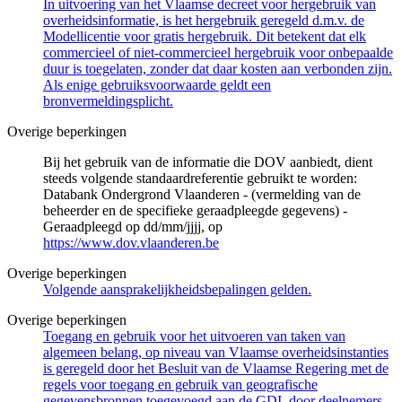
In uitvoering van het Vlaamse decreet voor hergebruik van
overheidsinformatie, is het hergebruik geregeld d.m.v. de
Modellicentie voor gratis hergebruik. Dit betekent dat elk
commercieel of niet-commercieel hergebruik voor onbepaalde
duur is toegelaten, zonder dat daar kosten aan verbonden zijn.
Als enige gebruiksvoorwaarde geldt een
bronvermeldingsplicht.
Overige beperkingen
Bij het gebruik van de informatie die DOV aanbiedt, dient
steeds volgende standaardreferentie gebruikt te worden:
Databank Ondergrond Vlaanderen - (vermelding van de
beheerder en de specifieke geraadpleegde gegevens) -
Geraadpleegd op dd/mm/jjjj, op
https://www.dov.vlaanderen.be
Overige beperkingen
Volgende aansprakelijkheidsbepalingen gelden.
Overige beperkingen
Toegang en gebruik voor het uitvoeren van taken van
algemeen belang, op niveau van Vlaamse overheidsinstanties
is geregeld door het Besluit van de Vlaamse Regering met de
regels voor toegang en gebruik van geografische
gegevensbronnen toegevoegd aan de GDI, door deelnemers