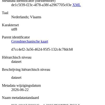
Metadata identificator (fileIdentifier)
de1c5f39-f23c-4f78-a38f-a2967705c03e
XML
Taal
Nederlands; Vlaams
Karakterset
utf8
Parent identificator
Grondmechanische kaart
d7cc4ef2-3a56-4624-95f5-132c4c78dcb8
Hiërarchisch niveau
dataset
Beschrijving hiërarchisch niveau
dataset
Metadata wijzigingsdatum
2026-06-22
Naam metadatastandaard