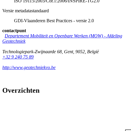
ISO 19115/2003/Cor.1:2006/INSPIRE-TG2.0
Versie metadatastandaard
GDI-Vlaanderen Best Practices - versie 2.0
contactpunt
Departement Mobiliteit en Openbare Werken (MOW) - Afdeling
Geotechniek
Technologiepark-Zwijnaarde 68
,
Gent
,
9052
,
België
+32 9 240 75 89
http://www.geotechniekvo.be
Overzichten