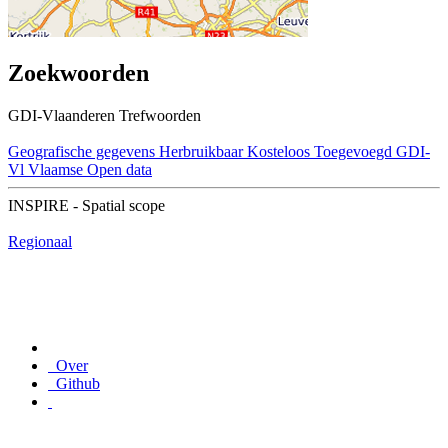
Zoekwoorden
GDI-Vlaanderen Trefwoorden
Geografische gegevens
Herbruikbaar
Kosteloos
Toegevoegd GDI-
Vl
Vlaamse Open data
INSPIRE - Spatial scope
Regionaal
Over
Github